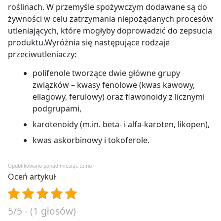
roślinach. W przemyśle spożywczym dodawane są do
żywności w celu zatrzymania niepożądanych procesów
utleniających, które mogłyby doprowadzić do zepsucia
produktu.Wyróżnia się następujące rodzaje
przeciwutleniaczy:
polifenole tworzące dwie główne grupy
związków – kwasy fenolowe (kwas kawowy,
ellagowy, ferulowy) oraz flawonoidy z licznymi
podgrupami,
karotenoidy (m.in. beta- i alfa-karoten, likopen),
kwas askorbinowy i tokoferole.
Opublikowano ponad miesiąc temu
Oceń artykuł
5/5 - (1 głosów)