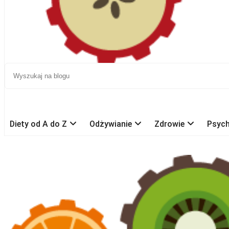
Diety od A do Z
Odżywianie
Zdrowie
Psych