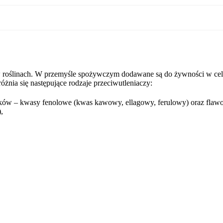
w roślinach. W przemyśle spożywczym dodawane są do żywności w cel
nia się następujące rodzaje przeciwutleniaczy:
ków – kwasy fenolowe (kwas kawowy, ellagowy, ferulowy) oraz flawo
,