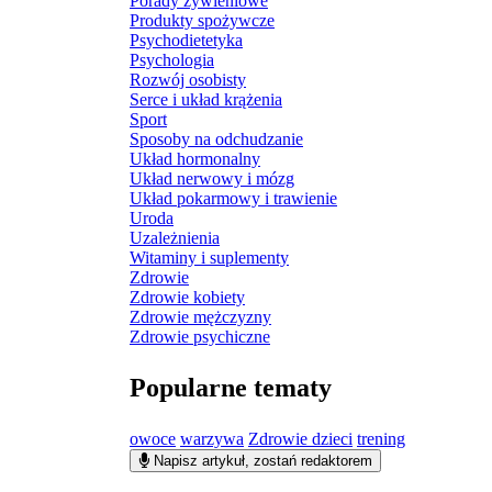
Porady żywieniowe
Produkty spożywcze
Psychodietetyka
Psychologia
Rozwój osobisty
Serce i układ krążenia
Sport
Sposoby na odchudzanie
Układ hormonalny
Układ nerwowy i mózg
Układ pokarmowy i trawienie
Uroda
Uzależnienia
Witaminy i suplementy
Zdrowie
Zdrowie kobiety
Zdrowie mężczyzny
Zdrowie psychiczne
Popularne tematy
owoce
warzywa
Zdrowie dzieci
trening
Napisz artykuł, zostań redaktorem