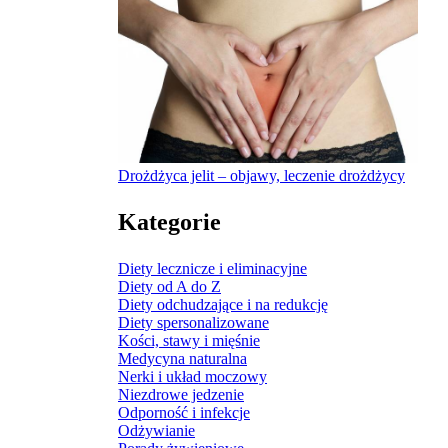
Drożdżyca jelit – objawy, leczenie drożdżycy
Kategorie
Diety lecznicze i eliminacyjne
Diety od A do Z
Diety odchudzające i na redukcję
Diety spersonalizowane
Kości, stawy i mięśnie
Medycyna naturalna
Nerki i układ moczowy
Niezdrowe jedzenie
Odporność i infekcje
Odżywianie