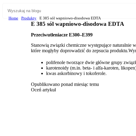
Home
Produkty
E 385 sól wapniowo-disodowa EDTA
E 385 sól wapniowo-disodowa EDTA
Przeciwutleniacze E300–E399
Stanowią związki chemiczne występujące naturalnie 
które mogłyby doprowadzić do zepsucia produktu.Wyróż
polifenole tworzące dwie główne grupy związ
karotenoidy (m.in. beta- i alfa-karoten, likopen)
kwas askorbinowy i tokoferole.
Opublikowano ponad miesiąc temu
Oceń artykuł