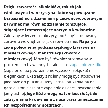
Dzięki zawartości alkaloidów, takich jak
winblastyna i winkrystyna, które są powiązane
bezpośrednio z działaniem przeciwnowotworowym,
barwinek ma również działanie tonizujące,
ściągające i rozszerzające naczynia krwionośne
.
Zalecany w leczeniu cukrzycy
, może być stosowany
zarówno wewnętrznie, jak i zewnętrznie.
Napary z
zioła polecane są podczas ciężkiego krwawienia
miesiączkowego, menstruacji
(krwotok
miesiączkowy)
. Może być również stosowany w
problemach trawiennych, takich jak
zapalenie żołądka
(zapalenie lub podrażnienie wyściółki żołądka) i
biegunkach
. Ekstrakty z rośliny
mogą być stosowane
jako płyn do płukania jamy ustnej, płukanka na ból
gardła, zmniejszające zapalenie dziąseł i owrzodzenia
jamy ustnej
.
Jego
liście mogą natomiast służyć do
zatrzymania krwawienia z nosa przez umieszczenie
ich bezpośrednio w nozdrzach.