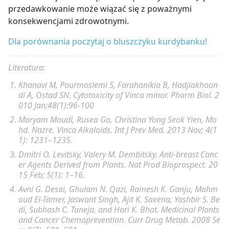
przedawkowanie może wiązać się z poważnymi
konsekwencjami zdrowotnymi.
Dla porównania poczytaj o bluszczyku kurdybanku!
Literatura:
Khanavi M
,
Pourmoslemi S
,
Farahanikia B
,
Hadjiakhoon
di A
,
Ostad SN
. Cytotoxicity of Vinca minor.
Pharm Biol.
2
010 Jan;48(1):96-100
Maryam Moudi
,
Rusea Go
,
Christina Yong Seok Yien
, Mo
hd. Nazre. Vinca Alkaloids.
Int J Prev Med
. 2013 Nov; 4(1
1): 1231–1235.
Dmitri O. Levitsky
, Valery M. Dembitsky. Anti-breast Canc
er Agents Derived from Plants.
Nat Prod Bioprospect
. 20
15 Feb; 5(1): 1–16.
Avni G. Desai
,
Ghulam N. Qazi
,
Ramesh K. Ganju
,
Mahm
oud El-Tamer
,
Jaswant Singh
,
Ajit K. Saxena
,
Yashbir S. Be
di
,
Subhash C. Taneja
, and Hari K. Bhat. Medicinal Plants
and Cancer Chemoprevention.
Curr Drug Metab. 2008 Se