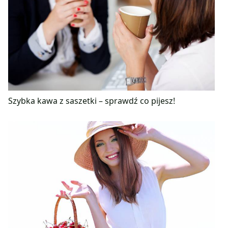
Szybka kawa z saszetki – sprawdź co pijesz!