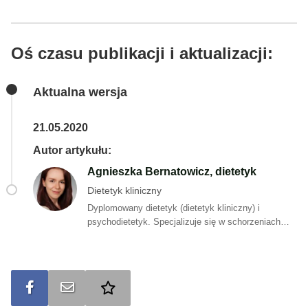
Oś czasu publikacji i aktualizacji:
Aktualna wersja
21.05.2020
Autor artykułu:
Agnieszka Bernatowicz, dietetyk
Dietetyk kliniczny
Dyplomowany dietetyk (dietetyk kliniczny) i
psychodietetyk. Specjalizuje się w schorzeniach
układu pokarmowego, szczególnie jelit. Sporo
czasu poświęca badaniom nad zagadnieniem
zaparć oraz choroby Leśniowskiego-Crohna. Swoich
pacjentów skutecznie przekonuje o istotności
Udostępnij na FB
Wyślij na e-mail
Dodaj do ulubionych
żywienia i jego wpływie na zachowanie zdrowia.
Uczy świadomych i mądrych wyborów. Uważa, że