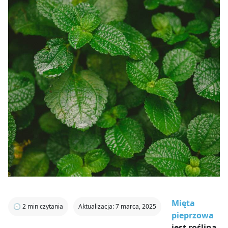
Mięta
🕣
2
min czytania
Aktualizacja: 7 marca, 2025
pieprzowa
jest rośliną