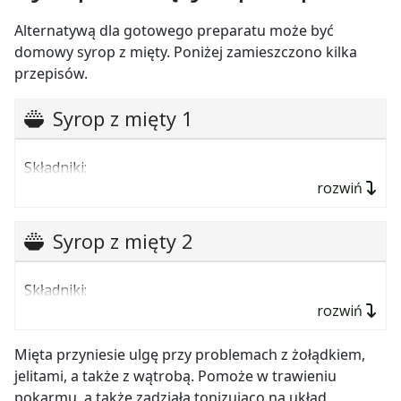
Alternatywą dla gotowego preparatu może być
domowy syrop z mięty. Poniżej zamieszczono kilka
przepisów.
Syrop z mięty 1
Składniki:
rozwiń
ok. 3 szklanki listków mięty,
1,5 szklanki cukru,
Syrop z mięty 2
600 ml wody.
Składniki:
Sposób przygotowania:
rozwiń
40 gałązek mięty,
Liście opłukać i odsączyć. Przenieść do miski.
1,5 litra wody,
Mięta przyniesie ulgę przy problemach z żołądkiem,
Dodać cukier i ugniatać. Odstawić na 3–4
godziny.
jelitami, a także z wątrobą. Pomoże w trawieniu
1 kg cukru,
Dodać połowę wody. Doprowadzić do wrzenia.
pokarmu, a także zadziała tonizująco na układ