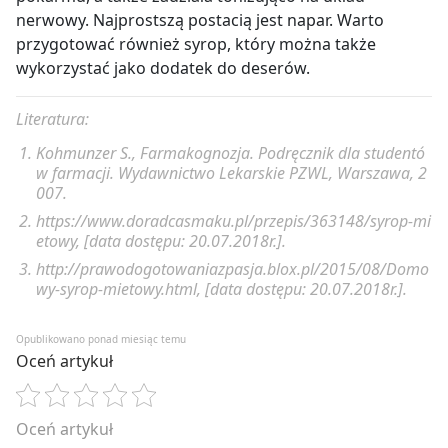
sok z ½ cytryny.
Odstawić na noc.
nerwowy. Najprostszą postacią jest napar. Warto
Przecedzić przez gazę. Pozostawić wywar.
przygotować również syrop, który można także
Sposób przygotowania:
Listki powtórnie zalać pozostałą częścią wody.
wykorzystać jako dodatek do deserów.
Doprowadzić do wrzenia. Ostudzić i przecedzić
Miętę opłukać i osuszyć. Przenieść do garnka i
przez gazę.
zalać wodą. Zagotować. Odstawić na 24 godziny.
Literatura:
Zmieszać ze sobą dwa uzyskane wywary.
Odcedzić płyn. Gałązki mięty dobrze odcisnąć.
Doprowadzić do wrzenia, aby zgęstniały.
Kohmunzer S., Farmakognozja. Podręcznik dla studentó
Dodać do płynu cukier i sok. Gotować 30–60
Przelać do wyparzonych słoiczków i zakręcić.
w farmacji. Wydawnictwo Lekarskie PZWL, Warszawa, 2
minut na wolnym ogniu mieszając, aż cukier się
Przechowywać w lodówce do 2 tygodni. Można
007.
rozpuści. Syrop powinien trochę zgęstnieć.
także zapasteryzować i przechowywać w
https://www.doradcasmaku.pl/przepis/363148/syrop-mi
Przelać do wyparzonych słoiczków. Zakręcić i
suchym i chłodnym miejscu.
etowy, [data dostępu: 20.07.2018r.].
postawić do góry dnem do wystygnięcia.
http://prawodogotowaniazpasja.blox.pl/2015/08/Domo
wy-syrop-mietowy.html, [data dostępu: 20.07.2018r.].
Opublikowano ponad miesiąc temu
Oceń artykuł
Oceń artykuł