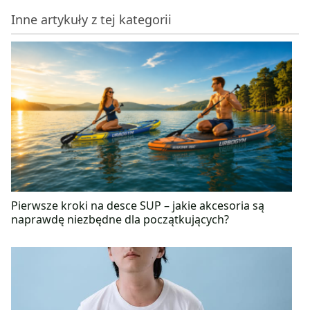
dieta nie może być karą, bowiem taka droga nie
Inne artykuły z tej kategorii
prowadzi do sukcesu. Najważniejsze, aby dieta była
dostosowana indywidualnie do potrzeb, preferencji i
możliwości pacjenta. Tylko wówczas upragniony cel
jest możliwy do osiągnięcia.
Pierwsze kroki na desce SUP – jakie akcesoria są
naprawdę niezbędne dla początkujących?