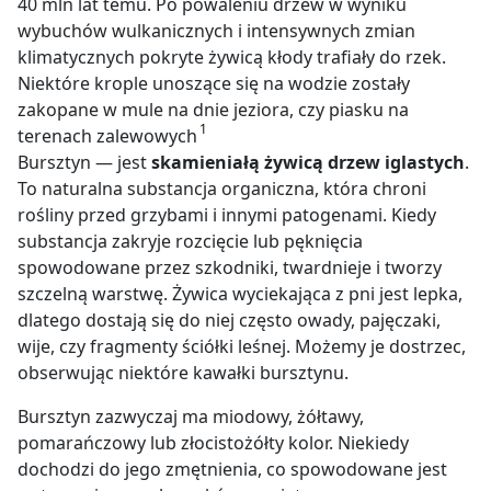
40 mln lat temu. Po powaleniu drzew w wyniku
wybuchów wulkanicznych i intensywnych zmian
klimatycznych pokryte żywicą kłody trafiały do rzek.
Niektóre krople unoszące się na wodzie zostały
zakopane w mule na dnie jeziora, czy piasku na
1
terenach zalewowych
Bursztyn — jest
skamieniałą żywicą drzew iglastych
.
To naturalna substancja organiczna, która chroni
rośliny przed grzybami i innymi patogenami. Kiedy
substancja zakryje rozcięcie lub pęknięcia
spowodowane przez szkodniki, twardnieje i tworzy
szczelną warstwę. Żywica wyciekająca z pni jest lepka,
dlatego dostają się do niej często owady, pajęczaki,
wije, czy fragmenty ściółki leśnej. Możemy je dostrzec,
obserwując niektóre kawałki bursztynu.
Bursztyn zazwyczaj ma miodowy, żółtawy,
pomarańczowy lub złocistożółty kolor. Niekiedy
dochodzi do jego zmętnienia, co spowodowane jest