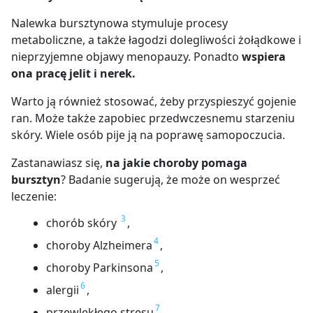
Nalewka bursztynowa stymuluje procesy
metaboliczne, a także łagodzi dolegliwości żołądkowe i
nieprzyjemne objawy menopauzy. Ponadto
wspiera
ona pracę jelit i nerek.
Warto ją również stosować, żeby przyspieszyć gojenie
ran. Może także zapobiec przedwczesnemu starzeniu
skóry. Wiele osób pije ją na poprawę samopoczucia.
Zastanawiasz się,
na jakie choroby pomaga
bursztyn
? Badanie sugerują, że może on wesprzeć
leczenie:
3
chorób skóry
,
4
choroby Alzheimera
,
5
choroby Parkinsona
,
6
alergii
,
7
przewlekłego stresu
.