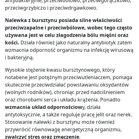
antybakteryjnie, przeciwbólowo, przeciwgorączkowo,
przeciwgrzybiczo i przeciwdrgawkowo.
Nalewka z bursztynu posiada silne właściwości
przeciwzapalne i przeciwbólowe, wobec tego często
używana jest w celu złagodzenia bólu mięśni oraz
kości.
Działa również jako naturalny antybiotyk zatem
wzmacnia odporność organizmu na infekcję wirusową
i bakteryjną.
Wysokie stężenie kwasu bursztynowego, który
notabene jest potężnym przeciwutleniaczem, pomaga
skutecznie przeciwdziałać powstawaniu oksydantów
(wolnych rodników), chroniąc przed nadciśnieniem
oraz chorobami serca i układu krążenia. Ponadto
wzmacnia układ odpornościow
y, działa
antytoksycznie, a także reguluje pracę jelit oraz nerek.
Stosowanie nalewki z bursztynu może również
przywrócić równowagę energetyczną organizmu,
zwalczyć stres oraz zmęczenie
.