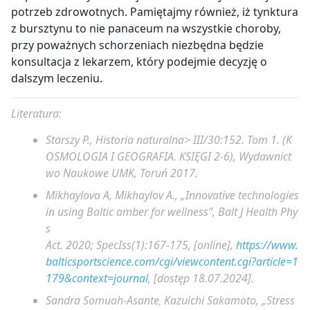
potrzeb zdrowotnych. Pamiętajmy również, iż tynktura
z bursztynu to nie panaceum na wszystkie choroby,
przy poważnych schorzeniach niezbędna będzie
konsultacja z lekarzem, który podejmie decyzję o
dalszym leczeniu.
Literatura:
Starszy P.,
Historia naturalna
> III/30:152. Tom 1. (K
OSMOLOGIA I GEOGRAFIA. KSIĘGI 2-6), Wydawnict
wo Naukowe UMK, Toruń 2017.
Mikhaylova A, Mikhaylov A., „
Innovative technologies
in using Baltic amber for wellness”,
Balt J Health Phy
s
Act. 2020; SpecIss(1):167-175, [online],
https://www.
balticsportscience.com/cgi/viewcontent.cgi?article=1
179&context=journal
, [dostęp 18.07.2024].
Sandra Somuah-Asante
Kazuichi Sakamoto, „
Stress
,