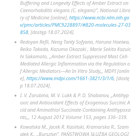
Buffering and Longevity Effects of Amber Extract on
Caenorhabditis elegans
(
C. elegans
)”, National Libra
ry of Medicine [online],
https://www.ncbi.nlm.nih.go
v/pmc/articles/PMC9228897/#B20-molecules-27-03
858
, [dostęp 18.07.2024].
Redoyan Refli, Neng Tanty Sofyana, Haruna Haeiwa,
Reiko Takeda, Kazuma Okazaki , Marie Sekita Kazuic
hi Sakamoto, „
Amber Extract Suppressed Mast Cell-
Mediated Allergic Inflammation via the Regulation o
f Allergic Mediators—An In Vitro Study
„, MDPI [onlin
e],
https://www.mdpi.com/1661-3821/3/1/6
, [dostę
p 18.07.2024].
I. V. Zarubina, M. V. Lukk & P. D. Shabanov, „
Antihyp
oxic and Antioxidant Effects of Exogenous Succinic A
cid and Aminothiol Succinate-Containing Antihypoxa
nts
„,
12 August 2012
Volume 153
, pages 336–339.
Kowalska M., Jacek R. Kasiński, Kramarska R., Szam
ałek K., „Bursztyn”, PAŃSTWOWA SŁUŻBA GEOLOGI