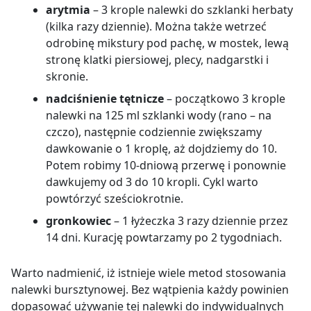
arytmia
– 3 krople nalewki do szklanki herbaty
(kilka razy dziennie). Można także wetrzeć
odrobinę mikstury pod pachę, w mostek, lewą
stronę klatki piersiowej, plecy, nadgarstki i
skronie.
nadciśnienie tętnicze
– początkowo 3 krople
nalewki na 125 ml szklanki wody (rano – na
czczo), następnie codziennie zwiększamy
dawkowanie o 1 kroplę, aż dojdziemy do 10.
Potem robimy 10-dniową przerwę i ponownie
dawkujemy od 3 do 10 kropli. Cykl warto
powtórzyć sześciokrotnie.
gronkowiec
– 1 łyżeczka 3 razy dziennie przez
14 dni. Kurację powtarzamy po 2 tygodniach.
Warto nadmienić, iż istnieje wiele metod stosowania
nalewki bursztynowej. Bez wątpienia każdy powinien
dopasować używanie tej nalewki do indywidualnych