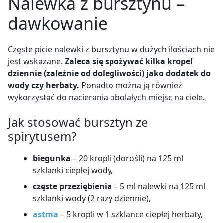
Nalewka z bursztynu –
dawkowanie
Częste picie nalewki z bursztynu w dużych ilościach nie
jest wskazane.
Zaleca się spożywać kilka kropel
Nalewka z bursztynu
dziennie (zależnie od dolegliwości) jako dodatek do
Przygotowanie:
Około 20–25 g drobnych kawałków
wody czy herbaty.
Ponadto można ją również
bursztynu wsypać do półlitrowej butelki, po czym
wykorzystać do nacierania obolałych miejsc na ciele.
zalać 95% spirytusem. Odstawić w zacienione oraz
ciepłe miejsce na około 14 dni, codziennie
Jak stosować bursztyn ze
mieszając.Po tym czasie nalewka powinna być już
spirytusem?
gotowa do spożycia (bursztyn powinien zabarwić
spirytus na złocistobrązowy kolor).
biegunka
– 20 kropli (dorośli) na 125 ml
szklanki ciepłej wody,
częste przeziębienia
– 5 ml nalewki na 125 ml
szklanki wody (2 razy dziennie),
astma
– 5 kropli w 1 szklance ciepłej herbaty,