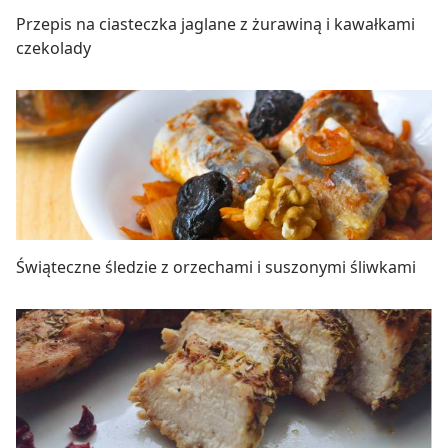
Przepis na ciasteczka jaglane z żurawiną i kawałkami
czekolady
Świąteczne śledzie z orzechami i suszonymi śliwkami