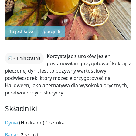
To jest łatwe
porcji: 6
Korzystając z uroków jesieni
🕣
< 1
min czytania
postanowiłam przygotować koktajl z
pieczonej dyni. Jest to pożywny wartościowy
podwieczorek, który możecie przygotować na
Halloween, jako alternatywa dla wysokokalorycznych,
przetworzonych słodyczy.
Składniki
Dynia
(Hokkaido) 1 sztuka
Banan
2 sztuki