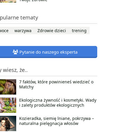
pularne tematy
woce
warzywa
Zdrowie dzieci
trening
Pytanie do naszego eksperta
y wiesz, że..
7 faktów, które powinieneś wiedzieć o
Matchy
Ekologiczna żywność i kosmetyki. Wady
i zalety produktów ekologicznych
Kozieradka, siemię lniane, pokrzywa –
naturalna pielęgnacja włosów