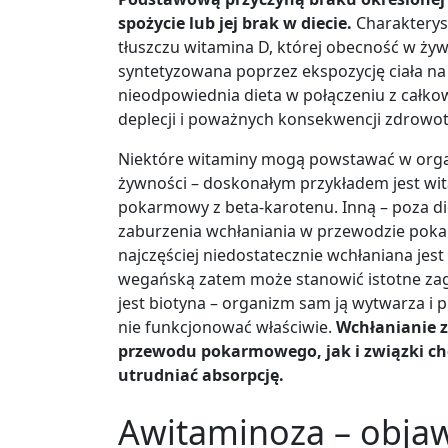
spożycie lub jej brak w diecie.
Charakteryst
tłuszczu witamina D, której obecność w ży
syntetyzowana poprzez ekspozycję ciała na 
nieodpowiednia dieta w połączeniu z całko
deplecji i poważnych konsekwencji zdrowo
Niektóre witaminy mogą powstawać w orga
żywności – doskonałym przykładem jest wit
pokarmowy z beta-karotenu. Inną – poza die
zaburzenia wchłaniania w przewodzie poka
najczęściej niedostatecznie wchłaniana jest
wegańską zatem może stanowić istotne zag
jest biotyna – organizm sam ją wytwarza i
nie funkcjonować właściwie.
Wchłanianie z
przewodu pokarmowego, jak i związki c
utrudniać absorpcję.
Awitaminoza – obja