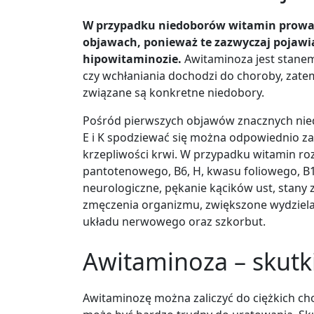
W przypadku niedoborów witamin prowa
objawach, ponieważ te zazwyczaj pojawiaj
hipowitaminozie.
Awitaminoza jest stanem
czy wchłaniania dochodzi do choroby, zatem
związane są konkretne niedobory.
Pośród pierwszych objawów znacznych nied
E i K spodziewać się można odpowiednio zab
krzepliwości krwi. W przypadku witamin ro
pantotenowego, B6, H, kwasu foliowego, B12
neurologiczne, pękanie kącików ust, stany 
zmęczenia organizmu, zwiększone wydziela
układu nerwowego oraz szkorbut.
Awitaminoza – skutk
Awitaminozę można zaliczyć do ciężkich c