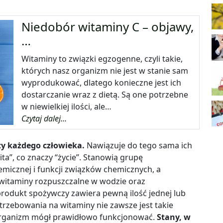
Niedobór witaminy C – objawy,
…
Witaminy to związki egzogenne, czyli takie,
których nasz organizm nie jest w stanie sam
wyprodukować, dlatego konieczne jest ich
dostarczanie wraz z dietą. Są one potrzebne
w niewielkiej ilości, ale…
Czytaj dalej...
y każdego człowieka.
Nawiązuje do tego sama ich
a”, co znaczy “życie”.
Stanowią grupę
icznej i funkcji związków chemicznych, a
a witaminy rozpuszczalne w wodzie oraz
produkt spożywczy zawiera pewną ilość jednej lub
trzebowania na witaminy nie zawsze jest takie
 organizm mógł prawidłowo funkcjonować.
Stany, w