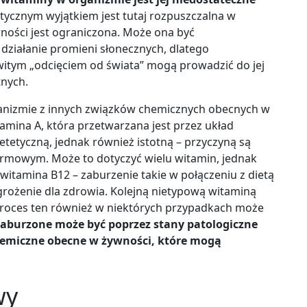
ycznym wyjątkiem jest tutaj rozpuszczalna w
wności jest ograniczona. Może ona być
działanie promieni słonecznych, dlatego
witym „odcięciem od świata” mogą prowadzić do jej
tnych.
nizmie z innych związków chemicznych obecnych w
amina A, która przetwarzana jest przez układ
tetyczną, jednak również istotną – przyczyną są
rmowym. Może to dotyczyć wielu witamin, jednak
 witamina B12 – zaburzenie takie w połączeniu z dietą
rożenie dla zdrowia. Kolejną nietypową witaminą
 proces ten również w niektórych przypadkach może
aburzone może być poprzez stany patologiczne
hemiczne obecne w żywności, które mogą
wy