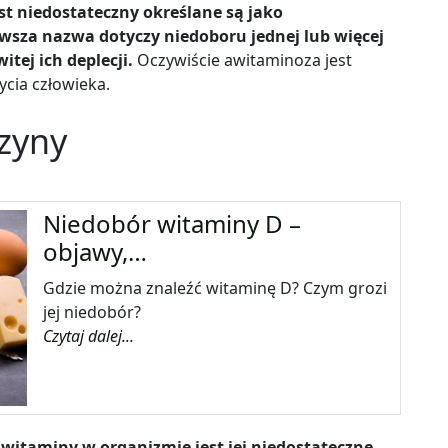
t niedostateczny określane są jako
wsza nazwa dotyczy niedoboru jednej lub więcej
tej ich deplecji.
Oczywiście awitaminoza jest
cia człowieka.
zyny
Niedobór witaminy D –
objawy,…
Gdzie można znaleźć witaminę D? Czym grozi
jej niedobór?
Czytaj dalej...
witaminy w organizmie jest jej niedostateczne