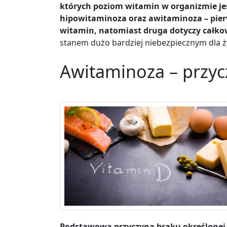
których poziom witamin w organizmie jes
hipowitaminoza oraz awitaminoza – pier
witamin, natomiast druga dotyczy całkowi
stanem dużo bardziej niebezpiecznym dla ży
Awitaminoza – przyc
Podstawową przyczyną braku określonej 