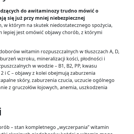
dzących do awitaminozy trudno mówić o
ą się już przy mniej niebezpiecznej
, w którym na skutek niedostatecznego spożycia,
 lepiej jest omówić objawy chorób, z którymi
oborów witamin rozpuszczalnych w tłuszczach A, D,
urzeń wzroku, mineralizacji kości, płodności i
zpuszczalnych w wodzie – B1, B2, PP, kwasu
 i C – objawy z kolei obejmują zaburzenia
zapalne skóry, zaburzenia czucia, uczucie ogólnego
nie z gruczołów łojowych, anemia, uszkodzenia
i
horób – stan kompletnego „wyczerpania” witamin