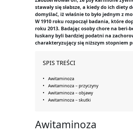
Zaobserwował on, że psy karmione żywnoś
stawały się słabsze, a kiedy do ich diety
domyślać, iż właśnie to było jednym z 
W 1910 roku rozpoczął badania, które do
roku 2013. Badając osoby chore na beri-b
łuskany byli bardziej podatni na zachoro
charakteryzujący się niższym stopniem p
SPIS TREŚCI
Awitaminoza
Awitaminoza – przyczyny
Awitaminoza – objawy
Awitaminoza – skutki
Awitaminoza