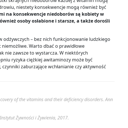
utki skrajnych niedoborów każdej z witamin mogą
zdrowiu, niestety konsekwencje mogą również być
mi na konsekwencje niedoborów są kobiety w
ównież osoby osłabione i starsze, a także dorośli
w odżywczych – bez nich funkcjonowanie ludzkiego
t niemożliwe. Warto dbać o prawidłowe
nak nie zawsze to wystarcza. W niektórych
pniu ryzyka ciężkiej awitaminozy może być
, czynniki zaburzające wchłanianie czy aktywność
covery of the vitamins and their deficiency disorders.
Ann
Instytut Żywności i Żywienia, 2017.