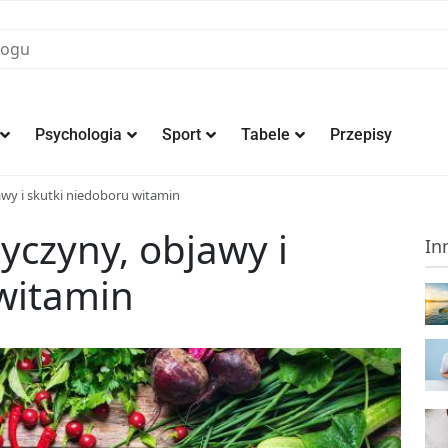
Psychologia
Sport
Tabele
Przepisy
awy i skutki niedoboru witamin
yczyny, objawy i
In
witamin