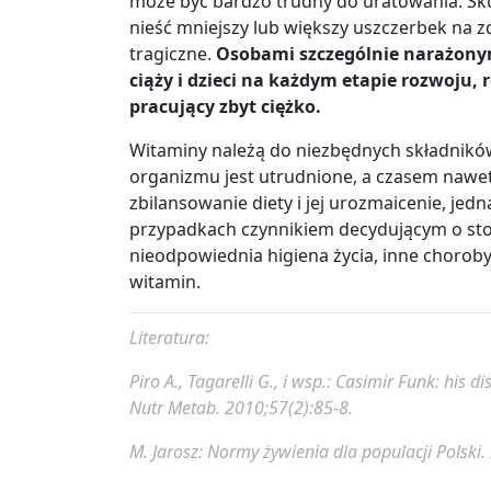
może być bardzo trudny do uratowania. Sk
nieść mniejszy lub większy uszczerbek na 
tragiczne.
Osobami szczególnie narażony
ciąży i dzieci na każdym etapie rozwoju, r
pracujący zbyt ciężko.
Witaminy należą do niezbędnych składnikó
organizmu jest utrudnione, a czasem nawe
zbilansowanie diety i jej urozmaicenie, jed
przypadkach czynnikiem decydującym o sto
nieodpowiednia higiena życia, inne choroby
witamin.
Literatura:
Piro A., Tagarelli G., i wsp.:
Casimir Funk: his dis
Nutr Metab. 2010;57(2):85-8.
M. Jarosz:
Normy żywienia dla populacji Polski.