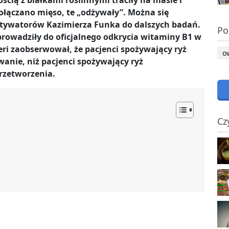
cią z białkami roślinnymi traciły na masie i
 dołączano mięso, te „odżywały”. Można się
motywatorów Kazimierza Funka do dalszych badań.
Po
prowadziły do oficjalnego odkrycia witaminy B1 w
eri zaobserwował, że pacjenci spożywający ryż
o
wanie, niż pacjenci spożywający ryż
rzetworzenia.
Cz