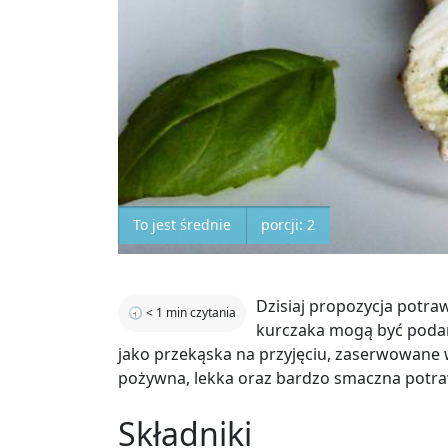
To jest średnie
porcji: 2
Dzisiaj propozycja potraw
🕣
< 1
min czytania
kurczaka mogą być podan
jako przekąska na przyjęciu, zaserwowane 
pożywna, lekka oraz bardzo smaczna potra
Składniki