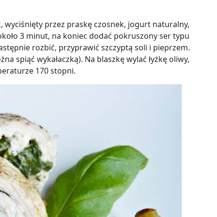
 wyciśnięty przez praskę czosnek, jogurt naturalny,
koło 3 minut, na koniec dodać pokruszony ser typu
astępnie rozbić, przyprawić szczyptą soli i pieprzem.
na spiąć wykałaczką). Na blaszkę wylać łyżkę oliwy,
peraturze 170 stopni.