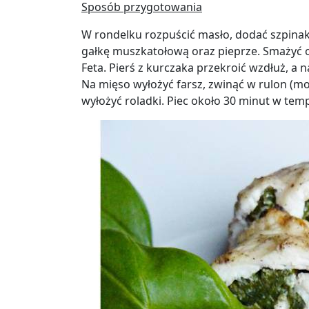
Sposób przygotowania
W rondelku rozpuścić masło, dodać szpinak,
gałkę muszkatołową oraz pieprze. Smażyć o
Feta. Pierś z kurczaka przekroić wzdłuż, a n
Na mięso wyłożyć farsz, zwinąć w rulon (moż
wyłożyć roladki. Piec około 30 minut w tem