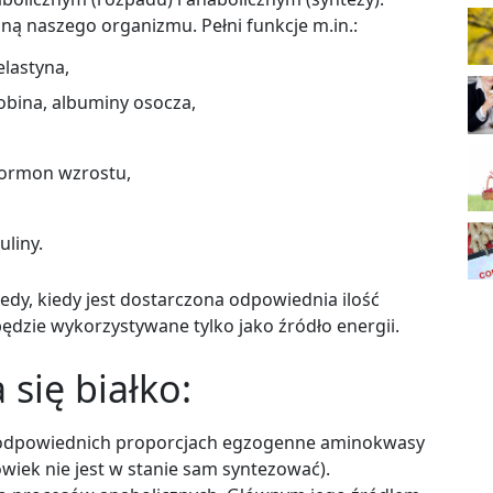
ną naszego organizmu. Pełni funkcje m.in.:
elastyna,
obina, albuminy osocza,
hormon wzrostu,
liny.
edy, kiedy jest dostarczona odpowiednia ilość
ędzie wykorzystywane tylko jako źródło energii.
się białko:
 odpowiednich proporcjach egzogenne aminokwasy
wiek nie jest w stanie sam syntezować).