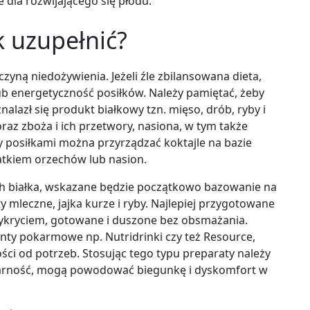
e dla rozwijającego się płodu.
k uzupełnić?
czyną niedożywienia. Jeżeli źle zbilansowana dieta,
/lub energetyczność posiłków. Należy pamiętać, żeby
alazł się produkt białkowy tzn. mięso, drób, ryby i
oraz zboża i ich przetwory, nasiona, w tym także
zy posiłkami można przyrządzać koktajle na bazie
tkiem orzechów lub nasion.
h białka, wskazane będzie początkowo bazowanie na
 mleczne, jajka kurze i ryby. Najlepiej przygotowane
zykryciem, gotowane i duszone bez obsmażania.
ty pokarmowe np. Nutridrinki czy też Resource,
ci od potrzeb. Stosując tego typu preparaty należy
larność, mogą powodować biegunkę i dyskomfort w