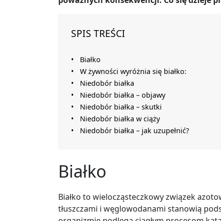
poważnych konsekwencji. Co się dzieje pr
SPIS TREŚCI
Białko
W żywności wyróżnia się białko:
Niedobór białka
Niedobór białka – objawy
Niedobór białka – skutki
Niedobór białka w ciąży
Niedobór białka – jak uzupełnić?
Białko
Białko to wielocząsteczkowy związek azoto
tłuszczami i węglowodanami stanowią podst
organizmie podlega ciągłym procesom katab