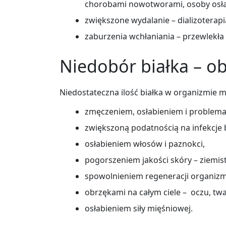
chorobami nowotworami, osoby osła
zwiększone wydalanie – dializoterapi
zaburzenia wchłaniania – przewlekła b
Niedobór białka – o
Niedostateczna ilość białka w organizmie m
zmęczeniem, osłabieniem i problema
zwiększoną podatnością na infekcje b
osłabieniem włosów i paznokci,
pogorszeniem jakości skóry – ziemista
spowolnieniem regeneracji organiz
obrzękami na całym ciele – oczu, twar
osłabieniem siły mięśniowej.