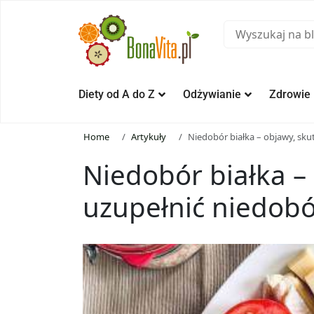
Diety od A do Z
Odżywianie
Zdrowie
Home
Artykuły
Niedobór białka – objawy, skut
Niedobór białka – 
uzupełnić niedobó