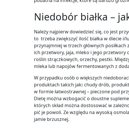
podatna na infekcje, które są bardzo groźn
Niedobór białka – ja
Należy najpierw dowiedzieć się, co jest przy
to trzeba zwiększyć ilość białka w diecie i
przynajmniej w trzech głównych posiłkach zn
ich przetwory, jaja, mleko i jego przetwory 
roślin strączkowych, orzechy, pestki. Międ
mleka lub napojów fermentowanych z doda
W przypadku osób o większych niedoborac
produktach takich jak
:
chudy drób, produkty
w formie łatwostrawnej – pieczone pod pr
Dietę można wzbogacić o doustne suplemen
których skład można dostosować w zależnoś
pić je powoli. Ze względu na wysoką osmo
jamie brzusznej.