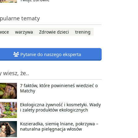
pularne tematy
woce
warzywa
Zdrowie dzieci
trening
Pytanie do naszego eksperta
y wiesz, że..
7 faktów, które powinieneś wiedzieć o
Matchy
Ekologiczna żywność i kosmetyki. Wady
i zalety produktów ekologicznych
Kozieradka, siemię lniane, pokrzywa –
naturalna pielęgnacja włosów