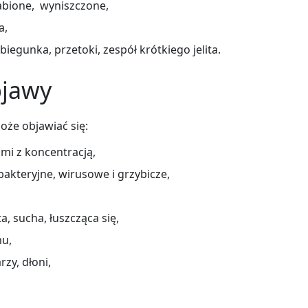
bione, wyniszczone,
a,
iegunka, przetoki, zespół krótkiego jelita.
bjawy
oże objawiać się:
mi z koncentracją,
akteryjne, wirusowe i grzybicze,
, sucha, łuszcząca się,
mu,
zy, dłoni,