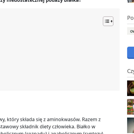
zy niedostatecznej podaży białka?
Po
o
Cz
wy, który składa się z aminokwasów. Razem z
awowy składnik diety człowieka. Białko w
olicznym (rozpadu) i anabolicznym (syntezy).