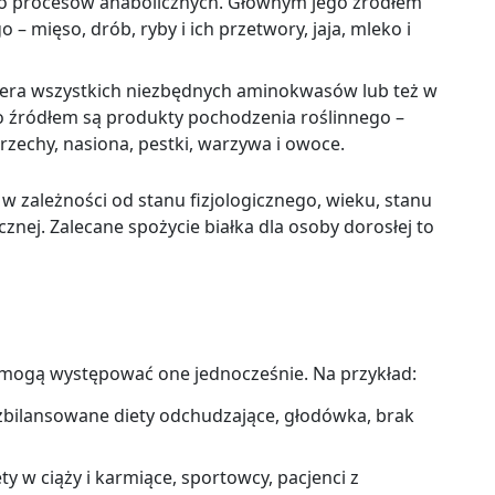
o procesów anabolicznych. Głównym jego źródłem
– mięso, drób, ryby i ich przetwory, jaja, mleko i
iera wszystkich niezbędnych aminokwasów lub też w
o źródłem są produkty pochodzenia roślinnego –
rzechy, nasiona, pestki, warzywa i owoce.
w zależności od stanu fizjologicznego, wieku, stanu
cznej. Zalecane spożycie białka dla osoby dorosłej to
i mogą występować one jednocześnie. Na przykład:
e zbilansowane diety odchudzające, głodówka, brak
 w ciąży i karmiące, sportowcy, pacjenci z