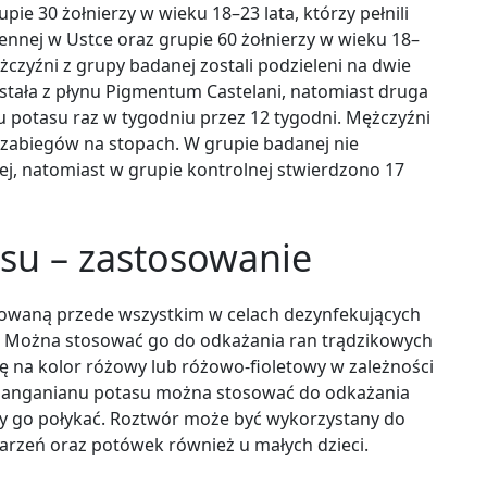
ie 30 żołnierzy w wieku 18–23 lata, którzy pełnili
nnej w Ustce oraz grupie 60 żołnierzy w wieku 18–
ężczyźni z grupy badanej zostali podzieleni na dwie
ystała z płynu Pigmentum Castelani, natomiast druga
potasu raz w tygodniu przez 12 tygodni. Mężczyźni
 zabiegów na stopach. W grupie badanej nie
wej, natomiast w grupie kontrolnej stwierdzono 17
u – zastosowanie
owaną przede wszystkim w celach dezynfekujących
e. Można stosować go do odkażania ran trądzikowych
ę na kolor różowy lub różowo-fioletowy w zależności
manganianu potasu można stosować do odkażania
eży go połykać. Roztwór może być wykorzystany do
parzeń oraz potówek również u małych dzieci.