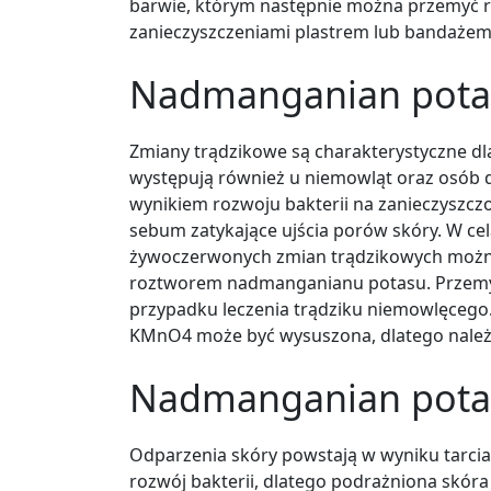
barwie, którym następnie można przemyć r
zanieczyszczeniami plastrem lub bandaże
Nadmanganian potas
Zmiany trądzikowe są charakterystyczne dl
występują również u niemowląt oraz osób d
wynikiem rozwoju bakterii na zanieczyszczo
sebum zatykające ujścia porów skóry. W ce
żywoczerwonych zmian trądzikowych można
roztworem nadmanganianu potasu. Przemyw
przypadku leczenia trądziku niemowlęcego.
KMnO4 może być wysuszona, dlatego należy
Nadmanganian potas
Odparzenia skóry powstają w wyniku tarci
rozwój bakterii, dlatego podrażniona skór