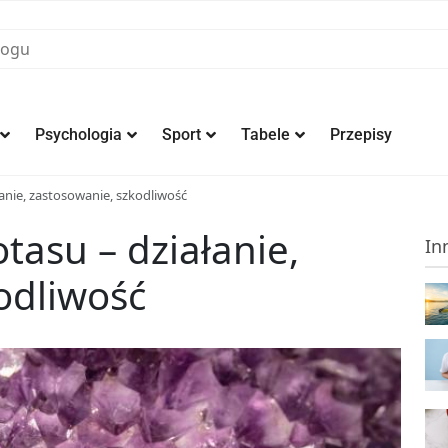
Psychologia
Sport
Tabele
Przepisy
nie, zastosowanie, szkodliwość
asu – działanie,
In
odliwość