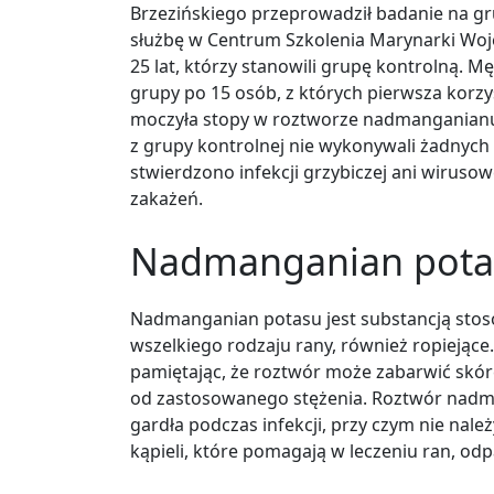
Brzezińskiego przeprowadził badanie na grup
służbę w Centrum Szkolenia Marynarki Woje
25 lat, którzy stanowili grupę kontrolną. M
grupy po 15 osób, z których pierwsza korz
moczyła stopy w roztworze nadmanganianu 
z grupy kontrolnej nie wykonywali żadnych
stwierdzono infekcji grzybiczej ani wiruso
zakażeń.
Nadmanganian potas
Nadmanganian potasu jest substancją stos
wszelkiego rodzaju rany, również ropiejąc
pamiętając, że roztwór może zabarwić skór
od zastosowanego stężenia. Roztwór nad
gardła podczas infekcji, przy czym nie nal
kąpieli, które pomagają w leczeniu ran, od