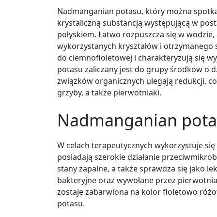
Nadmanganian potasu, który można spotk
krystaliczną substancją występującą w pos
połyskiem. Łatwo rozpuszcza się w wodzie, 
wykorzystanych kryształów i otrzymanego 
do ciemnofioletowej i charakteryzują si
potasu zaliczany jest do grupy środków o 
związków organicznych ulegają redukcji, co
grzyby, a także pierwotniaki.
Nadmanganian potas
W celach terapeutycznych wykorzystuje si
posiadają szerokie działanie przeciwmikro
stany zapalne, a także sprawdza się jako l
bakteryjne oraz wywołane przez pierwotni
zostaje zabarwiona na kolor fioletowo róż
potasu.