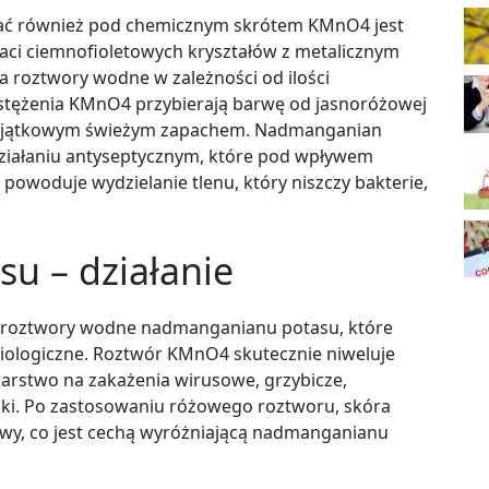
ać również pod chemicznym skrótem KMnO4 jest
taci ciemnofioletowych kryształów z metalicznym
a roztwory wodne w zależności od ilości
stężenia KMnO4 przybierają barwę od jasnoróżowej
ę wyjątkowym świeżym zapachem. Nadmanganian
działaniu antyseptycznym, które pod wpływem
 powoduje wydzielanie tlenu, który niszczy bakterie,
u – działanie
ę roztwory wodne nadmanganianu potasu, które
biologiczne. Roztwór KMnO4 skutecznie niweluje
ekarstwo na zakażenia wirusowe, grzybicze,
aki. Po zastosowaniu różowego roztworu, skóra
owy, co jest cechą wyróżniającą nadmanganianu