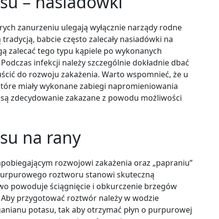
u – nasiadówki
órych zanurzeniu ulegają wyłącznie narządy rodne
tradycją, babcie często zalecały nasiadówki na
gą zalecać tego typu kąpiele po wykonanych
 Podczas infekcji należy szczególnie dokładnie dbać
uścić do rozwoju zakażenia. Warto wspomnieć, że u
tóre miały wykonane zabiegi napromieniowania
 są zdecydowanie zakazane z powodu możliwości
u na rany
apobiegającym rozwojowi zakażenia oraz „papraniu”
 purpurowego roztworu stanowi skuteczną
wo powoduje ściągnięcie i obkurczenie brzegów
a. Aby przygotować roztwór należy w wodzie
anianu potasu, tak aby otrzymać płyn o purpurowej