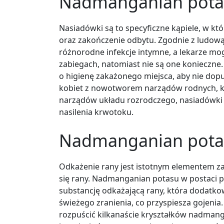
Nadmanganian potas
Nasiadówki są to specyficzne kąpiele, w kt
oraz zakończenie odbytu. Zgodnie z ludową 
różnorodne infekcje intymne, a lekarze mo
zabiegach, natomiast nie są one konieczne.
o higienę zakażonego miejsca, aby nie dop
kobiet z nowotworem narządów rodnych, k
narządów układu rozrodczego, nasiadówki
nasilenia krwotoku.
Nadmanganian potas
Odkażenie rany jest istotnym elementem z
się rany. Nadmanganian potasu w postaci
substancję odkażającą rany, która dodatko
świeżego zranienia, co przyspiesza gojeni
rozpuścić kilkanaście kryształków nadmang