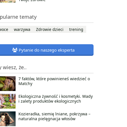
pularne tematy
woce
warzywa
Zdrowie dzieci
trening
Pytanie do naszego eksperta
y wiesz, że..
7 faktów, które powinieneś wiedzieć o
Matchy
Ekologiczna żywność i kosmetyki. Wady
i zalety produktów ekologicznych
Kozieradka, siemię lniane, pokrzywa –
naturalna pielęgnacja włosów