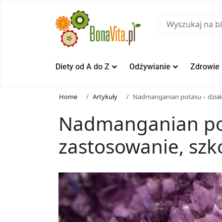
Diety od A do Z
Odżywianie
Zdrowie
Home
Artykuły
Nadmanganian potasu – działa
Nadmanganian pot
zastosowanie, szk