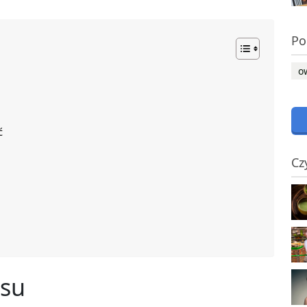
Po
o
ć
Cz
su