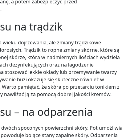
anę, a potem zabezpieczyć przed
m.
u na trądzik
a wieku dojrzewania, ale zmiany trądzikowe
orosłych. Trądzik to ropne zmiany skórne, które są
nej skórze, która w nadmiernych ilościach wydziela
lach dezynfekujących oraz na łagodzenie
 stosować lekkie okłady lub przemywanie twarzy
anie buzi okazuje się skuteczne również w
 Warto pamiętać, że skóra po przetarciu tonikiem z
 nawilżać ją za pomocą dobrej jakości kremów.
u – na odparzenia
a dwóch spoconych powierzchni skóry. Pot umożliwia
a powoduje bolące stany zapalne skóry. Odparzenia