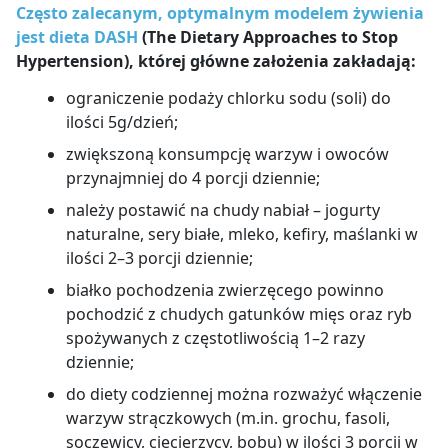
Często zalecanym, optymalnym modelem żywienia
jest dieta DASH
(The Dietary Approaches to Stop
Hypertension), której główne założenia zakładają:
ograniczenie podaży chlorku sodu (soli) do
ilości 5g/dzień;
zwiększoną konsumpcję warzyw i owoców
przynajmniej do 4 porcji dziennie;
należy postawić na chudy nabiał – jogurty
naturalne, sery białe, mleko, kefiry, maślanki w
ilości 2–3 porcji dziennie;
białko pochodzenia zwierzęcego powinno
pochodzić z chudych gatunków mięs oraz ryb
spożywanych z częstotliwością 1–2 razy
dziennie;
do diety codziennej można rozważyć włączenie
warzyw strączkowych (m.in. grochu, fasoli,
soczewicy, ciecierzycy, bobu) w ilości 3 porcji w