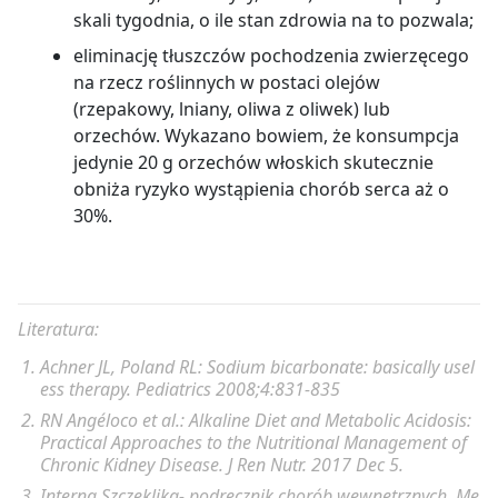
skali tygodnia, o ile stan zdrowia na to pozwala;
eliminację tłuszczów pochodzenia zwierzęcego
na rzecz roślinnych w postaci olejów
(rzepakowy, lniany, oliwa z oliwek) lub
orzechów. Wykazano bowiem, że konsumpcja
jedynie 20 g orzechów włoskich skutecznie
obniża ryzyko wystąpienia chorób serca aż o
30%.
Literatura:
Achner JL, Poland RL: Sodium bicarbonate: basically usel
ess therapy. Pediatrics 2008;4:831-835
RN Angéloco et al.: Alkaline Diet and Metabolic Acidosis:
Practical Approaches to the Nutritional Management of
Chronic Kidney Disease. J Ren Nutr. 2017 Dec 5.
Interna Szczeklika- podręcznik chorób wewnętrznych. Me