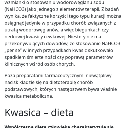
wzmianki o stosowaniu wodorowęglanu sodu
(NaHCO
3
) jako jednego z elementów terapii. Z badań
wynika, że faktyczne korzyści tego typu kuracji można
osiągnąć jedynie w przypadku chorób związanych z
utratą wodorowęglanów, a więc biegunkach czy
nerkowej kwasicy cewkowej. Niestety nie ma
przekonywujących dowodów, że stosowanie NaHCO
3
„per se” w innych przypadkach kwasic skutkowało
spadkiem śmiertelności czy poprawą parametrów
klinicznych wśród osób chorych.
Poza preparatami farmaceutycznymi niewątpliwy
nacisk kładzie się na dietoterapię chorób
podstawowych, których następstwem bywa właśnie
kwasica metaboliczna.
Kwasica – dieta
Współczesna dieta człowieka charakteryzuje się