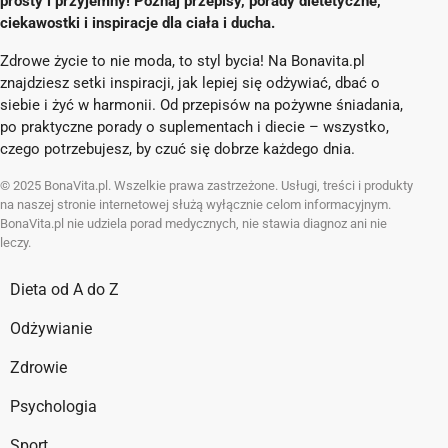
prosty i przyjemny! Poznaj przepisy, porady dietetyczne,
ciekawostki i inspiracje dla ciała i ducha.
Zdrowe życie to nie moda, to styl bycia! Na Bonavita.pl
znajdziesz setki inspiracji, jak lepiej się odżywiać, dbać o
siebie i żyć w harmonii. Od przepisów na pożywne śniadania,
po praktyczne porady o suplementach i diecie – wszystko,
czego potrzebujesz, by czuć się dobrze każdego dnia.
© 2025 BonaVita.pl. Wszelkie prawa zastrzeżone. Usługi, treści i produkty
na naszej stronie internetowej służą wyłącznie celom informacyjnym.
BonaVita.pl nie udziela porad medycznych, nie stawia diagnoz ani nie
leczy.
Dieta od A do Z
Odżywianie
Zdrowie
Psychologia
Sport