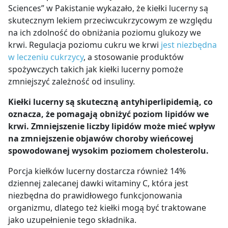
Sciences” w Pakistanie wykazało,
że kiełki lucerny są
skutecznym lekiem przeciwcukrzycowym
ze względu
na ich zdolność do obniżania poziomu glukozy we
krwi. Regulacja poziomu cukru we krwi
jest niezbędna
w leczeniu cukrzycy
, a stosowanie produktów
spożywczych takich jak kiełki lucerny pomoże
zmniejszyć zależność od insuliny.
Kiełki lucerny są skuteczną antyhiperlipidemią, co
oznacza, że ​​pomagają obniżyć poziom lipidów we
krwi. Zmniejszenie liczby lipidów może mieć wpływ
na zmniejszenie objawów choroby wieńcowej
spowodowanej wysokim poziomem cholesterolu.
Porcja kiełków lucerny dostarcza również 14%
dziennej zalecanej dawki witaminy C, która jest
niezbędna do prawidłowego funkcjonowania
organizmu, dlatego też kiełki mogą być traktowane
jako uzupełnienie tego składnika.