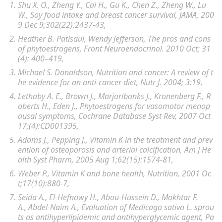
Shu X. O
.,
Zheng Y
.,
Cai H
.,
Gu K
.,
Chen Z
.,
Zheng W
.,
Lu
W
., Soy food intake and breast cancer survival,
JAMA
, 200
9 Dec 9;302(22):2437-43,
Heather B. Patisaul,
Wendy Jefferson
, The pros and cons
of phytoestrogens,
Front Neuroendocrinol. 2010 Oct; 31
(4): 400–419
,
Michael S. Donaldson, Nutrition and cancer: A review of t
he evidence for an anti-cancer diet,
Nutr J
. 2004; 3:19,
Lethaby A. E
.,
Brown J
.,
Marjoribanks J
.,
Kronenberg F
.,
R
oberts H
.,
Eden J
., Phytoestrogens for vasomotor menop
ausal symptoms,
Cochrane Database Syst Rev
, 2007 Oct
17;(4):CD001395,
Adams J
.,
Pepping J
., Vitamin K in the treatment and prev
ention of osteoporosis and arterial calcification,
Am J He
alth Syst Pharm
, 2005 Aug 1;62(15):1574-81,
Weber P., Vitamin K and bone health,
Nutrition
, 2001 Oc
t;17(10):880-7,
Seida A
.,
El-Hefnawy H
.,
Abou-Hussein D
.,
Mokhtar F.
A
., Abdel-Naim A., Evaluation of Medicago sativa L. sprou
ts as antihyperlipidemic and antihyperglycemic agent,
Pa