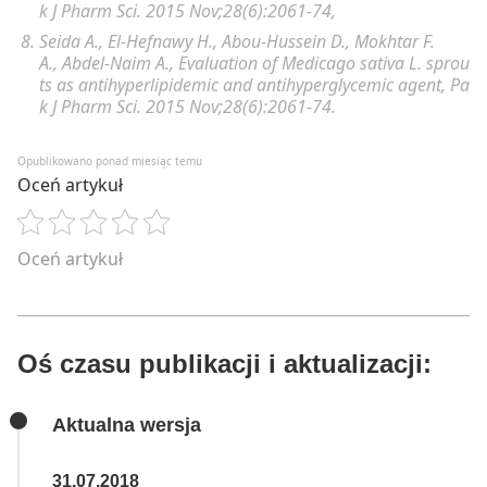
k J Pharm Sci.
2015 Nov;28(6):2061-74,
Seida A
.,
El-Hefnawy H
.,
Abou-Hussein D
.,
Mokhtar F.
A
.,
Abdel-Naim A
., Evaluation of Medicago sativa L. sprou
ts as antihyperlipidemic and antihyperglycemic agent,
Pa
k J Pharm Sci.
2015 Nov;28(6):2061-74.
Opublikowano ponad miesiąc temu
Oceń artykuł
Oceń artykuł
Oś czasu publikacji i aktualizacji:
Aktualna wersja
31.07.2018