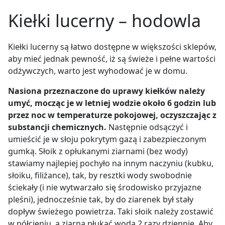
Kiełki lucerny – hodowla
Kiełki lucerny są łatwo dostępne w większości sklepów,
aby mieć jednak pewność, iż są świeże i pełne wartości
odżywczych, warto jest wyhodować je w domu.
Nasiona przeznaczone do uprawy kiełków należy
umyć, mocząc je w letniej wodzie około 6 godzin lub
przez noc w temperaturze pokojowej, oczyszczając z
substancji chemicznych.
Następnie odsączyć i
umieścić je w słoju pokrytym gazą i zabezpieczonym
gumką. Słoik z opłukanymi ziarnami (bez wody)
stawiamy najlepiej pochyło na innym naczyniu (kubku,
słoiku, filiżance), tak, by resztki wody swobodnie
ściekały (i nie wytwarzało się środowisko przyjazne
pleśni), jednocześnie tak, by do ziarenek był stały
dopływ świeżego powietrza. Taki słoik należy zostawić
w półcieniu, a ziarna płukać wodą 2 razy dziennie. Aby