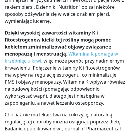
rakiem piersi
. Dziennik „Nutrition” opisał niektóre
sposoby odżywiania się w walce z rakiem piersi,
wymieniając lucernę.
Dzięki wysokiej zawartości witaminy K i
fitoestrogenów kiełki tej rośliny mogą pomóc
kobietom zminimalizować objawy związane z
menopauzą i menstruacją
.
Witamina K pomaga w
krzepnięciu krwi,
więc
może pomóc przy nadmiernym
krwawieniu
. Połączenie witaminy K i fitoestrogenów
ma wpływ na regulację estrogenu, co
minimalizuje
PMS i objawy menopauzy
.
Witamina K wpływa również
na budowę kości
(pomagając odpowiednio
wykorzystać wapń), dlatego jest niezbędna w
zapobieganiu, a nawet leczeniu osteoporozy.
Chociaż nie ma lekarstwa na cukrzycę, naturalną
regulację tej choroby można osiągnąć poprzez dietę.
Badanie opublikowane w „Journal of Pharmaceutical