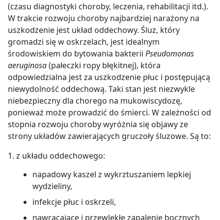
(czasu diagnostyki choroby, leczenia, rehabilitacji itd.).
W trakcie rozwoju choroby najbardziej narażony na
uszkodzenie jest układ oddechowy. Śluz, który
gromadzi się w oskrzelach, jest idealnym
środowiskiem do bytowania bakterii
Pseudomonas
aeruginosa
(pałeczki ropy błękitnej), która
odpowiedzialna jest za uszkodzenie płuc i postępującą
niewydolność oddechową. Taki stan jest niezwykle
niebezpieczny dla chorego na mukowiscydozę,
ponieważ może prowadzić do śmierci. W zależności od
stopnia rozwoju choroby wyróżnia się objawy ze
strony układów zawierających gruczoły śluzowe. Są to:
1. z układu oddechowego:
napadowy kaszel z wykrztuszaniem lepkiej
wydzieliny,
infekcje płuc i oskrzeli,
nawracające i przewlekłe zapalenie bocznych