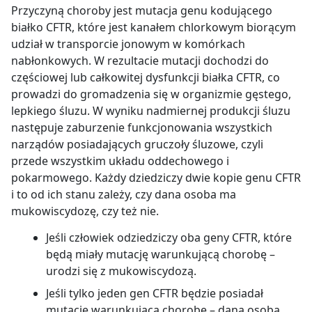
Przyczyną choroby jest mutacja genu kodującego
białko CFTR, które jest kanałem chlorkowym biorącym
udział w transporcie jonowym w komórkach
nabłonkowych. W rezultacie mutacji dochodzi do
częściowej lub całkowitej dysfunkcji białka CFTR, co
prowadzi do gromadzenia się w organizmie gęstego,
lepkiego śluzu. W wyniku nadmiernej produkcji śluzu
następuje zaburzenie funkcjonowania wszystkich
narządów posiadających gruczoły śluzowe, czyli
przede wszystkim układu oddechowego i
pokarmowego. Każdy dziedziczy dwie kopie genu CFTR
i to od ich stanu zależy, czy dana osoba ma
mukowiscydozę, czy też nie.
Jeśli człowiek odziedziczy oba geny CFTR, które
będą miały mutację warunkującą chorobę –
urodzi się z mukowiscydozą.
Jeśli tylko jeden gen CFTR będzie posiadał
mutację warunkującą chorobę – dana osoba