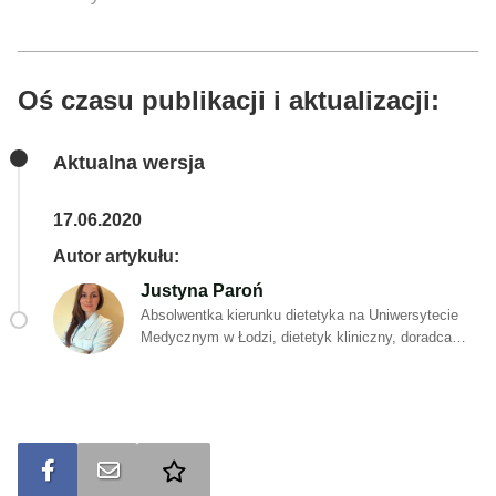
Oś czasu publikacji i aktualizacji:
Aktualna wersja
17.06.2020
Autor artykułu:
Justyna Paroń
Absolwentka kierunku dietetyka na Uniwersytecie
Medycznym w Łodzi, dietetyk kliniczny, doradca
żywieniowy. Pasjonatka zdrowego stylu życia.
Specjalizuje się w leczeniu żywieniowym chorób
dietozależnych i autoimmunologicznych. Pod swoją
opieką ma wielu pacjentów z zaburzeniami
metabolicznymi oraz chorobami z autoagresji.
Stawia na kompleksową opiekę, która obejmuje
Udostępnij na FB
Wyślij na e-mail
Dodaj do ulubionych
zarówno edukacje żywieniową, zmianę stylu życia