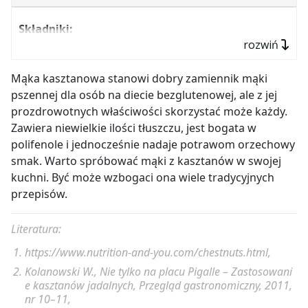
Składniki:
rozwiń
1 dojrzały banan,
2 jajka,
Mąka kasztanowa stanowi dobry zamiennik mąki
pszennej dla osób na diecie bezglutenowej, ale z jej
4 łyżki płatków owsianych,
prozdrowotnych właściwości skorzystać może każdy.
3 łyżki mąki kasztanowej,
Zawiera niewielkie ilości tłuszczu, jest bogata w
szczypta cynamonu.
polifenole i jednocześnie nadaje potrawom orzechowy
smak. Warto spróbować mąki z kasztanów w swojej
Przygotowanie
: do jednego naczynia wsypać płatki
kuchni. Być może wzbogaci ona wiele tradycyjnych
i mąkę kasztanową. Dodać pokrojonego banana i
przepisów.
jajka. Dokładnie rozmieszać i odstawić na 5–10
minut, żeby płatki nasiąkły. Następnie zblendować
Literatura:
całość na gładką masę. Placki smażyć na rozgrzanej
patelni lekko posmarowanej tłuszczem. Obracać
https://www.nutrition-and-you.com/chestnuts.html,
niemal od razu, gdy zaczną się ścinać z wierzchu.
Kolanowski W.,
Nie tylko na placu Pigalle – Zastosowani
e kasztanów jadalnych,
Przegląd gastronomiczny, 2011,
nr 10
–
11,