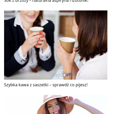
Sok z brzozy – naturalna aspiryna i izotonik!
Szybka kawa z saszetki – sprawdź co pijesz!