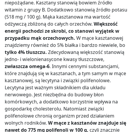
niepożądane. Kasztany stanowią bowiem źródło
witamin z grupy B. Dodatkowo stanowią źródło potasu
(518 mg / 100 g). Mąka kasztanowa ma wartość
odżywczą zbliżoną do całych orzechów.
Większość
energii pochodzi ze skrobi, co stanowi wyjątek w
przypadku mąk orzechowych.
W mące kasztanowej
znajdziemy również do 5% białka i bardzo niewiele, bo
tylko 4% tłuszczu.
Zdecydowaną większość stanowią
jedno- i wielonienasycone kwasy tłuszczowe,
zwłaszcza omega-6
. Innymi cennymi substancjami,
które znajdują się w kasztanach, a tym samym w mące
kasztanowej, są lecytyna i związki polifenolowe.
Lecytyna jest ważnym składnikiem dla układu
nerwowego. Jest niezbędna do budowy błon
komórkowych, a dodatkowo korzystnie wpływa na
gospodarkę cholesterolu. Natomiast związki
polifenolowe chronią organizm przed działaniem
wolnych rodników.
W mące z kasztanów znajduje się
nawet do 775 mg polifenoli w 100 g,
czyli znacznie