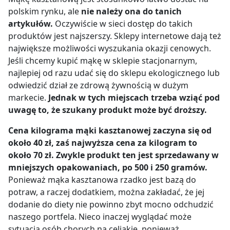
polskim rynku, ale
nie należy ona do tanich
artykułów.
Oczywiście w sieci dostęp do takich
produktów jest najszerszy. Sklepy internetowe dają też
największe możliwości wyszukania okazji cenowych.
Jeśli chcemy kupić mąkę w sklepie stacjonarnym,
najlepiej od razu udać się do sklepu ekologicznego lub
odwiedzić dział ze zdrową żywnością w dużym
markecie.
Jednak w tych miejscach trzeba wziąć pod
uwagę to, że szukany produkt może być droższy.
Cena kilograma mąki kasztanowej zaczyna się od
około 40 zł, zaś najwyższa cena za kilogram to
około 70 zł. Zwykle produkt ten jest sprzedawany w
mniejszych opakowaniach, po 500 i 250 gramów.
Ponieważ mąka kasztanowa rzadko jest bazą do
potraw, a raczej dodatkiem, można zakładać, że jej
dodanie do diety nie powinno zbyt mocno odchudzić
naszego portfela. Nieco inaczej wyglądać może
sytuacja osób chorych na celiakię, ponieważ