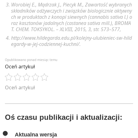
Worobiej E., Mądrzak J., Piecyk M.,
Zawartość wybranych
składników odżywczych i związków biologicznie aktywny
ch w produktach z konopi siewnych (cannabis sativa l.) o
raz kasztanów jadalnych (castanea sativa mill.),
BROMA
T. CHEM. TOKSYKOL. – XLVIII, 2015, 3, str. 573
–
577,
http://www.hildegarda.edu.pl/kolejny-ulubieniec-sw-hild
egardy-w-jej-codziennej-kuchni/.
Opublikowano ponad miesiąc temu
Oceń artykuł
Oceń artykuł
Oś czasu publikacji i aktualizacji:
Aktualna wersja