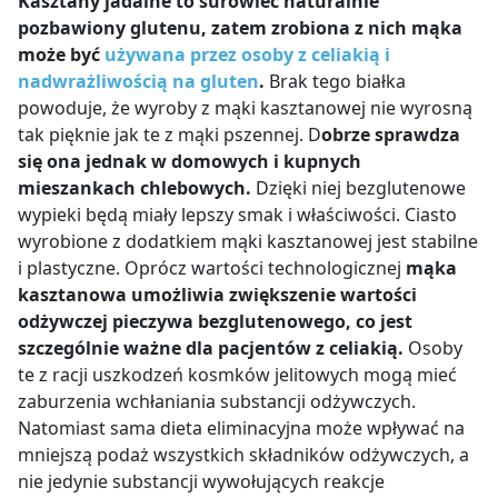
Kasztany jadalne to surowiec naturalnie
pozbawiony glutenu, zatem
zrobiona z nich mąka
może być
używana przez osoby z celiakią i
nadwrażliwością na gluten
.
Brak tego białka
powoduje, że wyroby z mąki kasztanowej nie wyrosną
tak pięknie jak te z mąki pszennej. D
obrze sprawdza
się ona jednak w domowych i kupnych
mieszankach chlebowych.
Dzięki niej bezglutenowe
wypieki będą miały lepszy smak i właściwości. Ciasto
wyrobione z dodatkiem mąki kasztanowej jest stabilne
i plastyczne.
Oprócz wartości technologicznej
mąka
kasztanowa umożliwia zwiększenie wartości
odżywczej pieczywa bezglutenowego, co jest
szczególnie ważne dla pacjentów z celiakią.
Osoby
te z racji uszkodzeń kosmków jelitowych mogą mieć
zaburzenia wchłaniania substancji odżywczych.
Natomiast sama dieta eliminacyjna może wpływać na
mniejszą podaż wszystkich składników odżywczych, a
nie jedynie substancji wywołujących reakcje