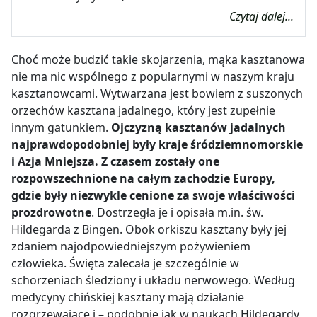
Czytaj dalej...
Choć może budzić takie skojarzenia, mąka kasztanowa
nie ma nic wspólnego z popularnymi w naszym kraju
kasztanowcami. Wytwarzana jest bowiem z suszonych
orzechów kasztana jadalnego, który jest zupełnie
innym gatunkiem.
Ojczyzną kasztanów jadalnych
najprawdopodobniej były kraje śródziemnomorskie
i Azja Mniejsza. Z czasem zostały one
rozpowszechnione na całym zachodzie Europy,
gdzie były niezwykle cenione za swoje właściwości
prozdrowotne
.
Dostrzegła je i opisała m.in. św.
Hildegarda z Bingen.
Obok orkiszu kasztany były jej
zdaniem najodpowiedniejszym pożywieniem
człowieka.
Święta zalecała je szczególnie w
schorzeniach śledziony i układu nerwowego.
Według
medycyny chińskiej kasztany mają działanie
rozgrzewające i – podobnie jak w naukach Hildegardy