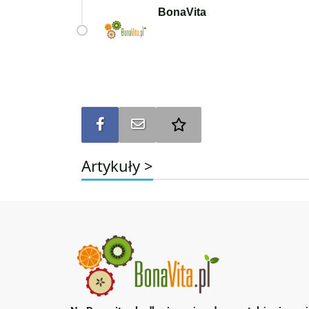
BonaVita
Udostępnij na FB
Wyślij na e-mail
Dodaj do ulubionych
Artykuły >