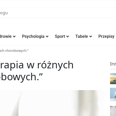
drowie
Psychologia
Sport
Tabele
Przepisy
kach chorobowych.”
erapia w różnych
In
obowych.”