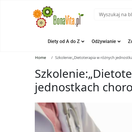
Diety od A do Z
Odżywianie
Z
Home
Szkolenie:„Dietoterapia w różnych jednost
Szkolenie:„Dietot
jednostkach chor