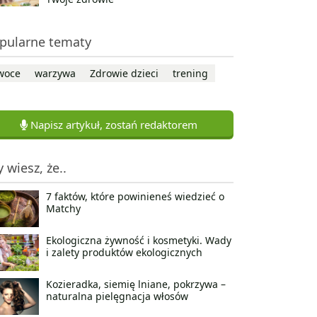
pularne tematy
woce
warzywa
Zdrowie dzieci
trening
Napisz artykuł, zostań redaktorem
y wiesz, że..
7 faktów, które powinieneś wiedzieć o
Matchy
Ekologiczna żywność i kosmetyki. Wady
i zalety produktów ekologicznych
Kozieradka, siemię lniane, pokrzywa –
naturalna pielęgnacja włosów