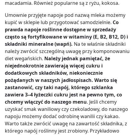
macadamia. Również popularne są z ryżu, kokosa.
Umownie przyjęte napoje pod nazwą mleka możemy
kupić w sklepie lub przygotować samodzielnie.
Co
prawda napoje roślinne dostępne w sprzedaży
często są fortyfikowane w witaminy (E, B2, B12, D) i
składniki mineralne (wapń).
Na te właśnie składniki
należy zwrócić szczególną uwagę przy komponowaniu
diet wegańskich.
Należy jednak pamiętać, że
niejednokrotnie zawierają więcej cukru i
dodatkowych składników, niekoniecznie
pożądanych w naszych jadłospisach. Warto się
zastanowić, czy taki napój, którego szklanka
zawiera 3
–
4 łyżeczki cukru jest na pewno tym, co
chcemy włączyć do naszego menu
. Jeśli chcemy
uzyskać smak waniliowy czy czekoladowy, do naszego
napoju możemy dodać odrobinę wanilii czy kakao.
Warto także zwrócić uwagę na zawartość składnika, z
którego napój roślinny jest zrobiony. Przykładowo