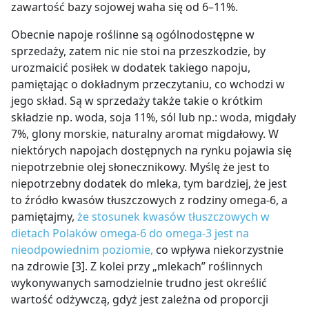
zawartość bazy sojowej waha się od 6
–
11%.
Obecnie napoje roślinne są ogólnodostępne w
sprzedaży, zatem nic nie stoi na przeszkodzie, by
urozmaicić posiłek w dodatek takiego napoju,
pamiętając o dokładnym przeczytaniu, co wchodzi w
jego skład. Są w sprzedaży także takie o krótkim
składzie np. woda, soja 11%, sól lub np.: woda, migdały
7%, glony morskie, naturalny aromat migdałowy. W
niektórych napojach dostępnych na rynku pojawia się
niepotrzebnie olej słonecznikowy. Myślę że jest to
niepotrzebny dodatek do mleka, tym bardziej, że jest
to źródło kwasów tłuszczowych z rodziny omega-6, a
pamiętajmy,
że stosunek kwasów tłuszczowych w
dietach Polaków omega-6 do omega-3 jest na
nieodpowiednim poziomie,
co wpływa niekorzystnie
na zdrowie [3]. Z kolei przy „mlekach” roślinnych
wykonywanych samodzielnie trudno jest określić
wartość odżywczą, gdyż jest zależna od proporcji