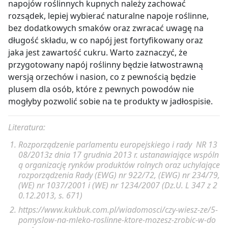
napojów roślinnych kupnych należy zachować
rozsądek, lepiej wybierać naturalne napoje roślinne,
bez dodatkowych smaków oraz zwracać uwagę na
długość składu, w co napój jest fortyfikowany oraz
jaka jest zawartość cukru. Warto zaznaczyć, że
przygotowany napój roślinny będzie łatwostrawną
wersją orzechów i nasion, co z pewnością będzie
plusem dla osób, które z pewnych powodów nie
mogłyby pozwolić sobie na te produkty w jadłospisie.
Literatura:
Rozporządzenie parlamentu europejskiego i rady NR 13
08/2013z dnia 17 grudnia 2013 r. ustanawiające wspóln
ą organizację rynków produktów rolnych oraz uchylające
rozporządzenia Rady (EWG) nr 922/72, (EWG) nr 234/79,
(WE) nr 1037/2001 i (WE) nr 1234/2007 (Dz.U. L 347 z 2
0.12.2013, s. 671)
https://www.kukbuk.com.pl/wiadomosci/czy-wiesz-ze/5-
pomyslow-na-mleko-roslinne-ktore-mozesz-zrobic-w-do