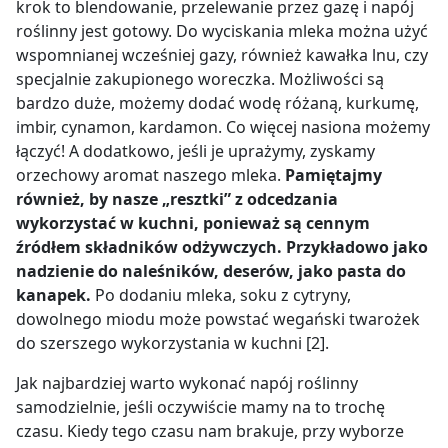
krok to blendowanie, przelewanie przez gazę i napój
roślinny jest gotowy. Do wyciskania mleka można użyć
wspomnianej wcześniej gazy, również kawałka lnu, czy
specjalnie zakupionego woreczka. Możliwości są
bardzo duże, możemy dodać wodę różaną, kurkumę,
imbir, cynamon, kardamon. Co więcej nasiona możemy
łączyć! A dodatkowo, jeśli je uprażymy, zyskamy
orzechowy aromat naszego mleka.
Pamiętajmy
również, by nasze „resztki” z odcedzania
wykorzystać w kuchni, ponieważ są cennym
źródłem składników odżywczych. Przykładowo jako
nadzienie do naleśników, deserów, jako pasta do
kanapek.
Po dodaniu mleka, soku z cytryny,
dowolnego miodu może powstać wegański twarożek
do szerszego wykorzystania w kuchni [2].
Jak najbardziej warto wykonać napój roślinny
samodzielnie, jeśli oczywiście mamy na to trochę
czasu. Kiedy tego czasu nam brakuje, przy wyborze