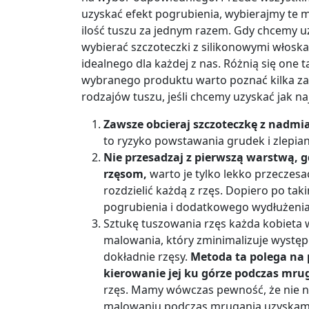
uzyskać efekt pogrubienia, wybierajmy te 
ilość tuszu za jednym razem. Gdy chcemy uz
wybierać szczoteczki z silikonowymi włoskam
idealnego dla każdej z nas. Różnią się one t
wybranego produktu warto poznać kilka za
rodzajów tuszu, jeśli chcemy uzyskać jak na
Zawsze obcieraj szczoteczkę z nadmia
to ryzyko powstawania grudek i zlepia
Nie przesadzaj z pierwszą warstwą, 
rzęsom,
warto je tylko lekko przeczesać
rozdzielić każdą z rzęs. Dopiero po t
pogrubienia i dodatkowego wydłużenia
Sztukę tuszowania rzęs każda kobieta w
malowania, który zminimalizuje występow
dokładnie rzęsy.
Metoda ta polega na 
kierowanie jej ku górze podczas mrug
rzęs. Mamy wówczas pewność, że nie na
malowaniu podczas mrugania uzyskamy 