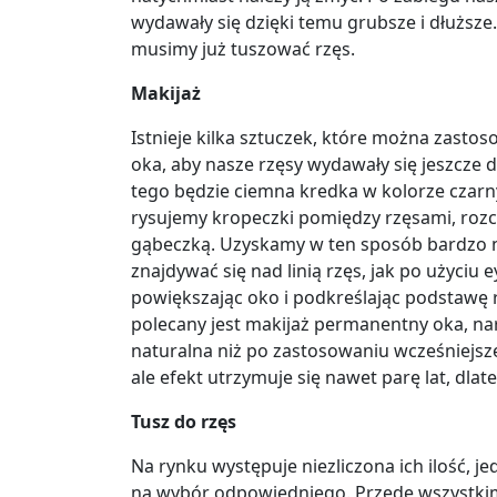
wydawały się dzięki temu grubsze i dłuższe. 
musimy już tuszować rzęs.
Makijaż
Istnieje kilka sztuczek, które można zas
oka, aby nasze rzęsy wydawały się jeszcze 
tego będzie ciemna kredka w kolorze czar
rysujemy kropeczki pomiędzy rzęsami, rozc
gąbeczką. Uzyskamy w ten sposób bardzo na
znajdywać się nad linią rzęs, jak po użyciu
powiększając oko i podkreślając podstawę r
polecany jest makijaż permanentny oka, na
naturalna niż po zastosowaniu wcześniejsz
ale efekt utrzymuje się nawet parę lat, dla
Tusz do rzęs
Na rynku występuje niezliczona ich ilość, 
na wybór odpowiedniego. Przede wszystkim