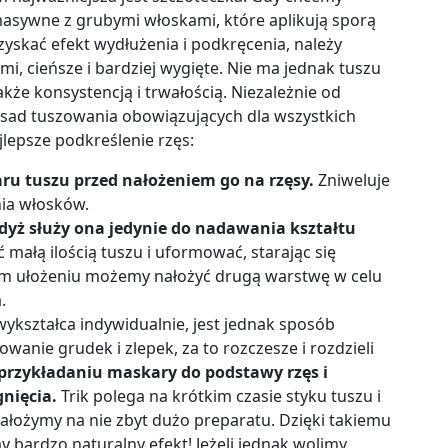
masywne z grubymi włoskami, które aplikują sporą
yskać efekt wydłużenia i podkręcenia, należy
i, cieńsze i bardziej wygięte. Nie ma jednak tuszu
akże konsystencją i trwałością. Niezależnie od
sad tuszowania obowiązujących dla wszystkich
jlepsze podkreślenie rzęs:
ru tuszu przed nałożeniem go na rzęsy.
Zniweluje
nia włosków.
gdyż służy ona jedynie do nadawania kształtu
 małą ilością tuszu i uformować, starając się
akim ułożeniu możemy nałożyć drugą warstwę w celu
.
ykształca indywidualnie, jest jednak sposób
anie grudek i zlepek, za to rozczesze i rozdzieli
przykładaniu maskary do podstawy rzęs i
nięcia.
Trik polega na krótkim czasie styku tuszu i
łożymy na nie zbyt dużo preparatu. Dzięki takiemu
bardzo naturalny efekt! Jeżeli jednak wolimy