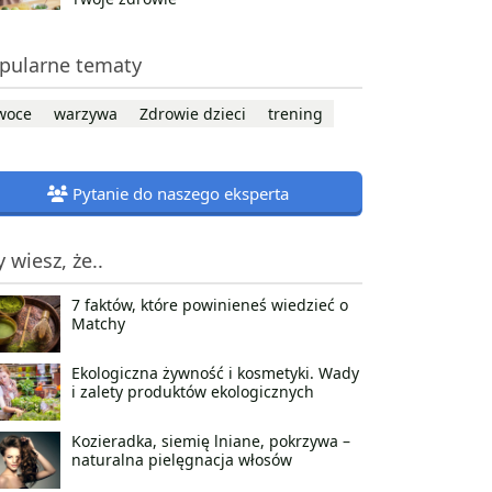
pularne tematy
woce
warzywa
Zdrowie dzieci
trening
Pytanie do naszego eksperta
y wiesz, że..
7 faktów, które powinieneś wiedzieć o
Matchy
Ekologiczna żywność i kosmetyki. Wady
i zalety produktów ekologicznych
Kozieradka, siemię lniane, pokrzywa –
naturalna pielęgnacja włosów