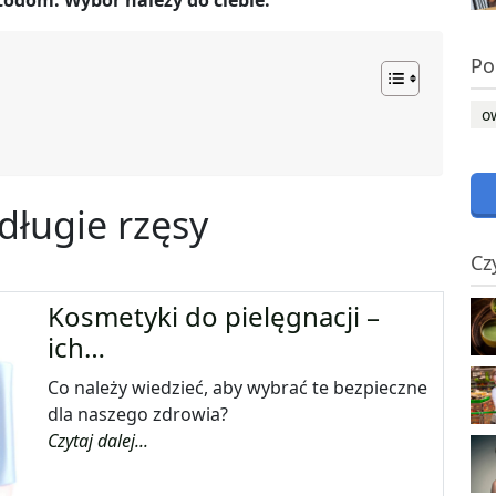
todom. Wybór należy do ciebie.
Po
o
długie rzęsy
Cz
Kosmetyki do pielęgnacji –
ich…
Co należy wiedzieć, aby wybrać te bezpieczne
dla naszego zdrowia?
Czytaj dalej...