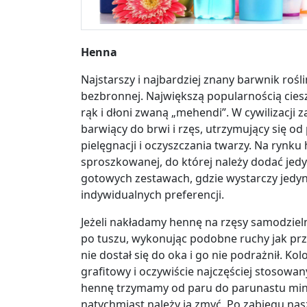
Henna
Najstarszy i najbardziej znany barwnik roś
bezbronnej. Największą popularnością cieszy
rąk i dłoni zwaną „mehendi”. W cywilizacji 
barwiący do brwi i rzęs, utrzymujący się o
pielęgnacji i oczyszczania twarzy. Na rynku
sproszkowanej, do której należy dodać jedyn
gotowych zestawach, gdzie wystarczy jedyn
indywidualnych preferencji.
Jeżeli nakładamy hennę na rzęsy samodzielni
po tuszu, wykonując podobne ruchy jak prz
nie dostał się do oka i go nie podrażnił. Ko
grafitowy i oczywiście najczęściej stosowan
hennę trzymamy od paru do parunastu minu
natychmiast należy ją zmyć. Po zabiegu nas