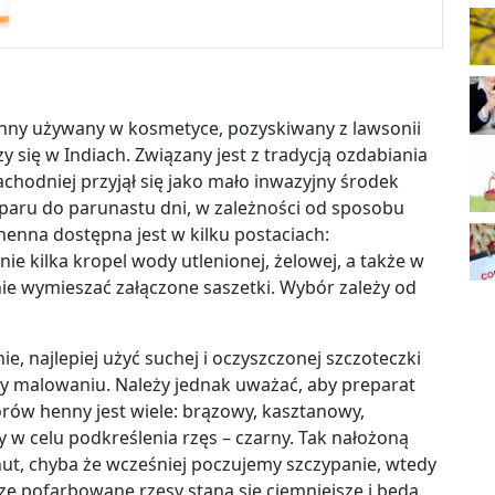
linny używany w kosmetyce, pozyskiwany z lawsonii
 się w Indiach. Związany jest z tradycją ozdabiania
zachodniej przyjął się jako mało inwazyjny środek
d paru do parunastu dni, w zależności od sposobu
 henna dostępna jest w kilku postaciach:
ie kilka kropel wody utlenionej, żelowej, a także w
ie wymieszać załączone saszetki. Wybór zależy od
e, najlepiej użyć suchej i oczyszczonej szczoteczki
y malowaniu. Należy jednak uważać, aby preparat
lorów henny jest wiele: brązowy, kasztanowy,
y w celu podkreślenia rzęs – czarny. Tak nałożoną
t, chyba że wcześniej poczujemy szczypanie, wtedy
ze pofarbowane rzęsy staną się ciemniejsze i będą