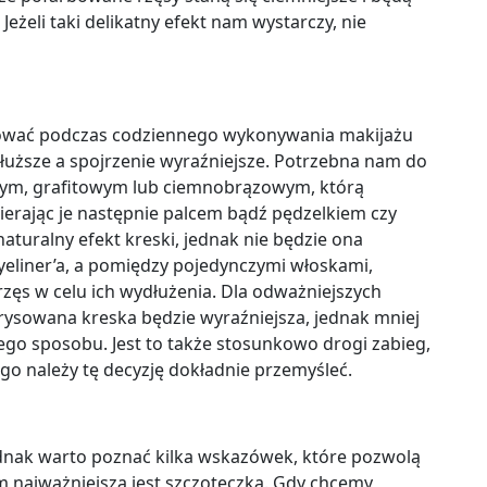
Jeżeli taki delikatny efekt nam wystarczy, nie
tosować podczas codziennego wykonywania makijażu
dłuższe a spojrzenie wyraźniejsze. Potrzebna nam do
nym, grafitowym lub ciemnobrązowym, którą
ierając je następnie palcem bądź pędzelkiem czy
turalny efekt kreski, jednak nie będzie ona
 eyeliner’a, a pomiędzy pojedynczymi włoskami,
zęs w celu ich wydłużenia. Dla odważniejszych
rysowana kreska będzie wyraźniejsza, jednak mniej
ego sposobu. Jest to także stosunkowo drogi zabieg,
tego należy tę decyzję dokładnie przemyśleć.
jednak warto poznać kilka wskazówek, które pozwolą
 najważniejsza jest szczoteczka. Gdy chcemy