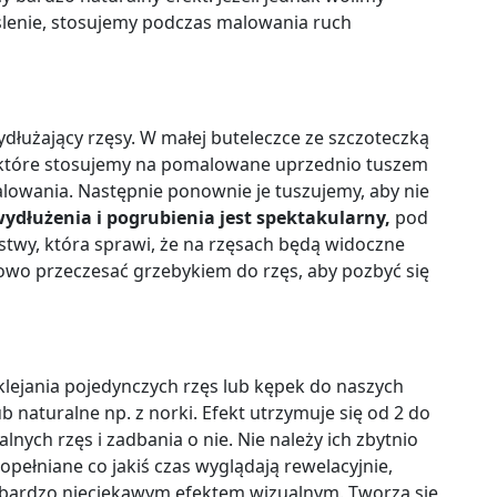
lenie, stosujemy podczas malowania ruch
dłużający rzęsy. W małej buteleczce ze szczoteczką
 które stosujemy na pomalowane uprzednio tuszem
lowania. Następnie ponownie je tuszujemy, aby nie
ydłużenia i pogrubienia jest spektakularny,
pod
stwy, która sprawi, że na rzęsach będą widoczne
kowo przeczesać grzebykiem do rzęs, aby pozbyć się
klejania pojedynczych rzęs lub kępek do naszych
 naturalne np. z norki. Efekt utrzymuje się od 2 do
lnych rzęs i zadbania o nie. Nie należy ich zbytnio
opełniane co jakiś czas wyglądają rewelacyjnie,
e bardzo nieciekawym efektem wizualnym. Tworzą się