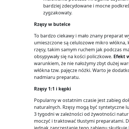
bardziej zdecydowane i mocne podkreś
zygzakowaty.
Rzęsy w butelce
To bardzo ciekawy i mało znany preparat wy
umieszczone są celulozowe mikro włókna,
rzęsy, takim samym ruchem jak podczas ma
obsypywały się na kości policzkowe.
Efekt w
warunkiem, że nie nałożymy zbyt dużej war
włókna tzw. pajęcze nóżki. Warto je dodat
nadmiaru preparatu.
Rzęsy 1:1 i kępki
Popularny w ostatnim czasie jest zabieg do
naturalnych. Rzęsy mogą być syntetyczne lub
3 tygodni w zależności od żywotności natura
moczyć i traktować tłustymi preparatami. D
jednak zaprzestanie tego zabiegu skutkuj