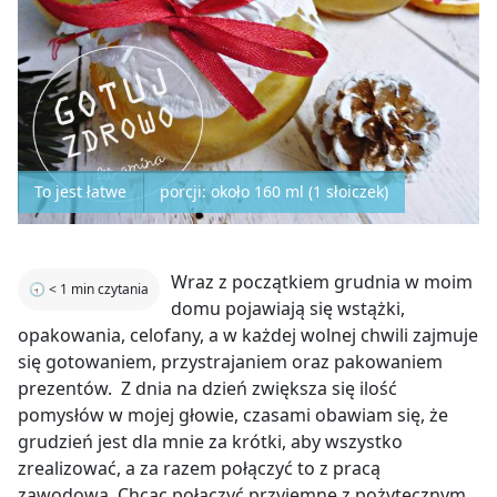
To jest łatwe
porcji: około 160 ml (1 słoiczek)
Wraz z początkiem grudnia w moim
🕣
< 1
min czytania
domu pojawiają się wstążki,
opakowania, celofany, a w każdej wolnej chwili zajmuje
się gotowaniem, przystrajaniem oraz pakowaniem
prezentów. Z dnia na dzień zwiększa się ilość
pomysłów w mojej głowie, czasami obawiam się, że
grudzień jest dla mnie za krótki, aby wszystko
zrealizować, a za razem połączyć to z pracą
zawodową. Chcąc połączyć przyjemne z pożytecznym