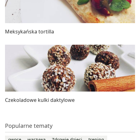
Meksykańska tortilla
Czekoladowe kulki daktylowe
Popularne tematy
owoce
warzywa
Zdrowie dzieci
trening