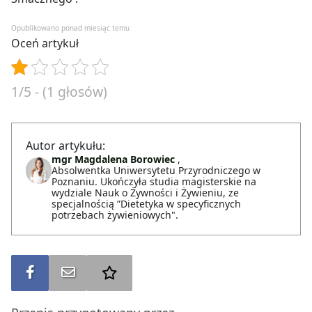
Opublikowano ponad miesiąc temu
Oceń artykuł
1/5 - (1 głosów)
Autor artykułu:
mgr Magdalena Borowiec
,
Absolwentka Uniwersytetu Przyrodniczego w
Poznaniu. Ukończyła studia magisterskie na
wydziale Nauk o Żywności i Żywieniu, ze
specjalnością ”Dietetyka w specyficznych
potrzebach żywieniowych".
Udostępnij na FB
Wyślij na e-mail
Dodaj do ulubionych