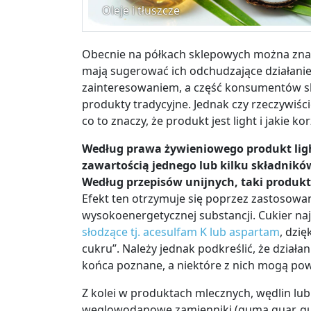
Oleje i tłuszcze
Obecnie na półkach sklepowych można znaleźć
mają sugerować ich odchudzające działanie
zainteresowaniem, a część konsumentów skło
produkty tradycyjne. Jednak czy rzeczywiśc
co to znaczy, że produkt jest light i jakie 
Według prawa żywieniowego produkt light
zawartością jednego lub kilku składnikó
Według przepisów unijnych, taki produkt
Efekt ten otrzymuje się poprzez zastosowa
wysokoenergetycznej substancji. Cukier naj
słodzące tj. acesulfam K lub aspartam
, dzi
cukru”. Należy jednak podkreślić, że działa
końca poznane, a niektóre z nich mogą po
Z kolei w produktach mlecznych, wędlin lub
węglowodanowe zamienniki (guma guar, gum