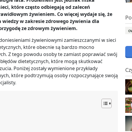
długie lata. Problemem jest jednak niska
ieci, które często odbiegają od zaleceń
prawidłowym żywieniem. Co więcej wydaje się, że
Po
m wiedzy w zakresie zdrowego żywienia dla
ą przygodę ze zdrowym żywieniem.
o
doniesieniami żywieniowymi zamieszczanymi w sieci
etycznych, które obecnie są bardzo mocno
ch. Z tego powodu osoby te zamiast poprawiać swój
ę błędów dietetycznych, które mogą skutkować
ucia. Poniżej zostały wymienione przykłady
Cz
nych, które podtrzymują osoby rozpoczynające swoją
alisty.