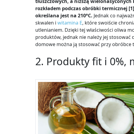
tłuszczowych, a niższą wielonasyconych
rozkładem podczas obróbki termicznej [
określana jest na 210°C.
Jednak co najważni
skwalen i
witamina E
, które swoiście chro
utlenianiem. Dzięki tej właściwości oliwa
produktów, jednak nie należy jej stosować
domowe można ją stosować przy obróbce te
2. Produkty fit i 0%,