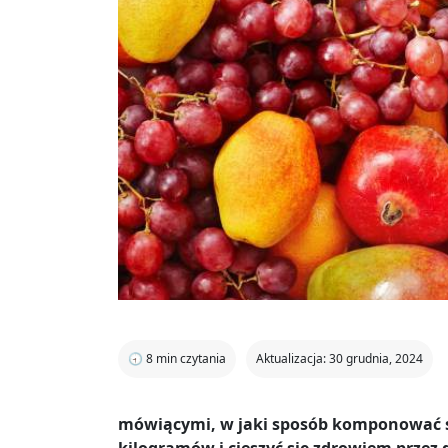
🕣
8
min czytania
Aktualizacja: 30 grudnia, 2024
mówiącymi, w jaki sposób komponować sw