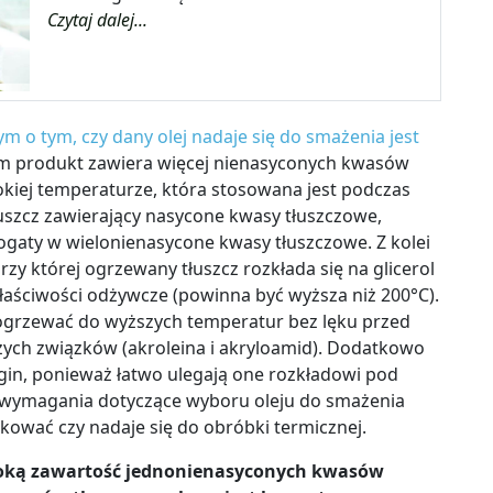
Czytaj dalej...
m o tym, czy dany olej nadaje się do smażenia jest
m produkt zawiera więcej nienasyconych kwasów
okiej temperaturze, która stosowana jest podczas
tłuszcz zawierający nasycone kwasy tłuszczowe,
gaty w wielonienasycone kwasy tłuszczowe. Z kolei
zy której ogrzewany tłuszcz rozkłada się na glicerol
łaściwości odżywcze (powinna być wyższa niż 200°C).
ogrzewać do wyższych temperatur bez lęku przed
zych związków (akroleina i akryloamid). Dodatkowo
irgin, ponieważ łatwo ulegają one rozkładowi pod
 wymagania dotyczące wyboru oleju do smażenia
fikować czy nadaje się do obróbki termicznej.
soką zawartość jednonienasyconych kwasów