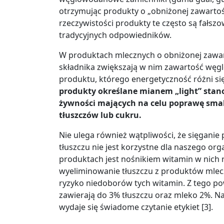
otrzymując produkty o „obniżonej zawartośc
rzeczywistości produkty te często są fałszo
tradycyjnych odpowiedników.
W produktach mlecznych o obniżonej zawar
składnika zwiększają w nim zawartość wę
produktu, którego energetyczność różni si
produkty określane mianem „light” stan
żywności mających na celu poprawę smak
tłuszczów lub cukru.
Nie ulega również wątpliwości, że sięganie
tłuszczu nie jest korzystne dla naszego org
produktach jest nośnikiem witamin w nich ro
wyeliminowanie tłuszczu z produktów mlec
ryzyko niedoborów tych witamin. Z tego po
zawierają do 3% tłuszczu oraz mleko 2%. 
wydaje się świadome czytanie etykiet [3].