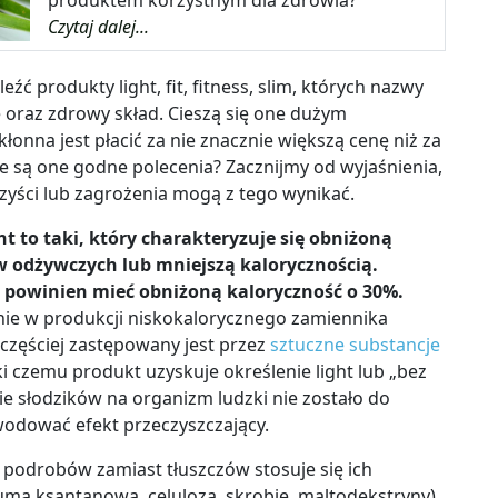
produktem korzystnym dla zdrowia?
Czytaj dalej...
 produkty light, fit, fitness, slim, których nazwy
 oraz zdrowy skład. Cieszą się one dużym
nna jest płacić za nie znacznie większą cenę niż za
ie są one godne polecenia? Zacznijmy od wyjaśnienia,
korzyści lub zagrożenia mogą z tego wynikać.
 to taki, który charakteryzuje się obniżoną
w odżywczych lub mniejszą kalorycznością.
 powinien mieć obniżoną kaloryczność o 30%.
nie w produkcji niskokalorycznego zamiennika
częściej zastępowany jest przez
sztuczne substancje
ęki czemu produkt uzyskuje określenie light lub „bez
nie słodzików na organizm ludzki nie zostało do
wodować efekt przeczyszczający.
 podrobów zamiast tłuszczów stosuje się ich
a ksantanowa, celuloza, skrobie, maltodekstryny)