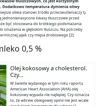
 kwasów tłuszczowych, co jest korzystnym
1]. Dodatkowo temperatura dymienia oliwy
ejsze oliwa stanowi źródło przeciwutleniaczy tj.
nią jednonienasycone kwasy tłuszczowe przed
 może być stosowana do krótkiego podsmażania
 do smażenia w głębokim tłuszczu. Na potrzeby
rmicznej jajek czy mięsa drobiowego [2].
 mleko 0,5 %
Olej kokosowy a cholesterol.
Czy…
W świetle wydanego w tym roku raportu
American Heart Association (AHA) olej
kokosowy wypada nie najlepiej. Czy oznacza
to, że wbrew obiegowej opinii nie jest wcale