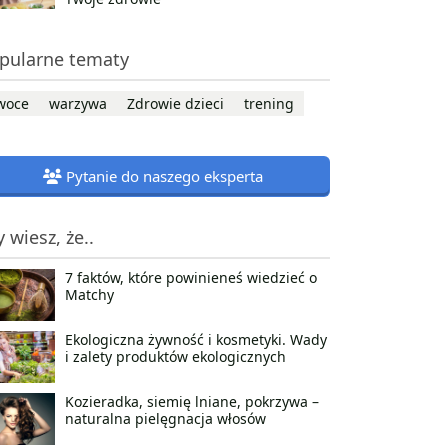
pularne tematy
woce
warzywa
Zdrowie dzieci
trening
Pytanie do naszego eksperta
y wiesz, że..
7 faktów, które powinieneś wiedzieć o
Matchy
Ekologiczna żywność i kosmetyki. Wady
i zalety produktów ekologicznych
Kozieradka, siemię lniane, pokrzywa –
naturalna pielęgnacja włosów