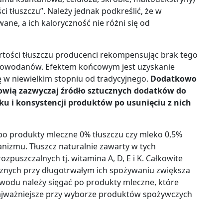
i tłuszczu”. Należy jednak podkreślić, że w
wane, a ich kaloryczność nie różni się od
tości tłuszczu producenci rekompensując brak tego
glowodanów. Efektem końcowym jest uzyskanie
ę w niewielkim stopniu od tradycyjnego.
Dodatkowo
owią zazwyczaj źródło sztucznych dodatków do
u i konsystencji produktów po usunięciu z nich
 po produkty mleczne 0% tłuszczu czy mleko 0,5%
anizmu. Tłuszcz naturalnie zawarty w tych
zpuszczalnych tj. witamina A, D, E i K. Całkowite
znych przy długotrwałym ich spożywaniu zwiększa
wodu należy sięgać po produkty mleczne, które
Najważniejsze przy wyborze produktów spożywczych