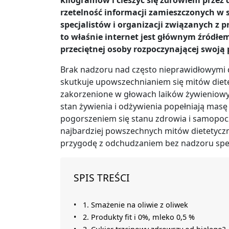
kilogramów i cieszyć się zdrowiem przez 
rzetelność informacji zamieszczonych w s
specjalistów i organizacji związanych z 
to właśnie internet jest głównym źródłe
przeciętnej osoby rozpoczynającej swoj
Brak nadzoru nad często nieprawidłowymi 
skutkuje upowszechnianiem się mitów diet
zakorzenione w głowach laików żywieniowy
stan żywienia i odżywienia popełniają mas
pogorszeniem się stanu zdrowia i samopocz
najbardziej powszechnych mitów dietetycz
przygodę z odchudzaniem bez nadzoru specj
SPIS TREŚCI
1. Smażenie na oliwie z oliwek
2. Produkty fit i 0%, mleko 0,5 %