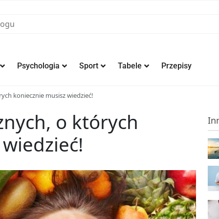
Psychologia
Sport
Tabele
Przepisy
rych koniecznie musisz wiedzieć!
znych, o których
In
 wiedzieć!