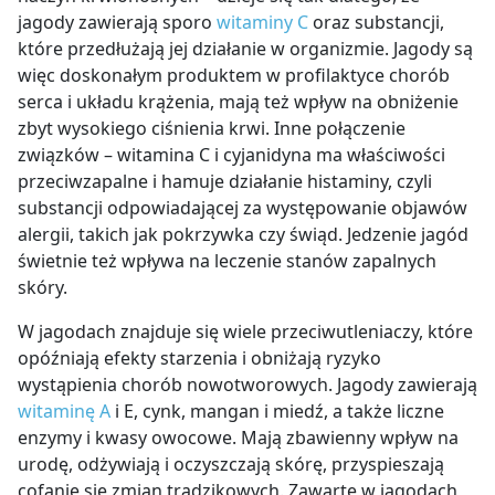
jagody zawierają sporo
witaminy C
oraz substancji,
które przedłużają jej działanie w organizmie. Jagody są
więc doskonałym produktem w profilaktyce chorób
serca i układu krążenia, mają też wpływ na obniżenie
zbyt wysokiego ciśnienia krwi. Inne połączenie
związków – witamina C i cyjanidyna ma właściwości
przeciwzapalne i hamuje działanie histaminy, czyli
substancji odpowiadającej za występowanie objawów
alergii, takich jak pokrzywka czy świąd. Jedzenie jagód
świetnie też wpływa na leczenie stanów zapalnych
skóry.
W jagodach znajduje się wiele przeciwutleniaczy, które
opóźniają efekty starzenia i obniżają ryzyko
wystąpienia chorób nowotworowych. Jagody zawierają
witaminę A
i E, cynk, mangan i miedź, a także liczne
enzymy i kwasy owocowe. Mają zbawienny wpływ na
urodę, odżywiają i oczyszczają skórę, przyspieszają
cofanie się zmian trądzikowych. Zawarte w jagodach