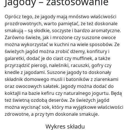
Jagody
–
zastosowanie
Oprócz tego, że jagody mają mnóstwo właściwości
prozdrowotnych, warto pamiętać, że też doskonale
smakują – są słodkie, soczyste i bardzo aromatyczne.
Zarówno świeże, jak i mrożone czy suszone owoce
można wykorzystać w kuchni na wiele sposobów. Ze
świeżych jagód można zrobić dżemy, konfitury i
galaretki, dodać je do ciast czy muffinek, a także
przyrządzić pierogi, naleśniki, racuszki, gofry czy
knedle z jagodami. Suszone jagody to doskonały
składnik domowego musli i batoników z ziarenkami
oraz owocowych sałatek. Jagody można dodać do
koktajli na bazie kefiru czy naturalnego jogurtu. Będą
też świetną ozdobą deserów. Ze świeżych jagód
można wycisnąć sok, który ma wyjątkowe właściwości
zdrowotne, a przy tym doskonale smakuje.
Wykres składu