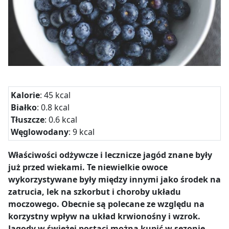
Kalorie
: 45 kcal
Białko
: 0.8 kcal
Tłuszcze
: 0.6 kcal
Węglowodany
: 9 kcal
Właściwości odżywcze i lecznicze jagód znane były
już przed wiekami. Te niewielkie owoce
wykorzystywane były między innymi jako środek na
zatrucia, lek na szkorbut i choroby układu
moczowego. Obecnie są polecane ze względu na
korzystny wpływ na układ krwionośny i wzrok.
Jagody w świeżej postaci można kupić w sezonie