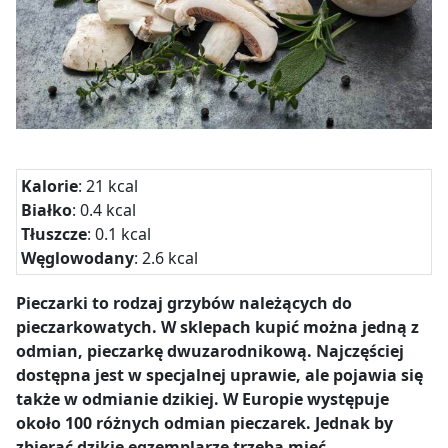
Kalorie
: 21 kcal
Białko
: 0.4 kcal
Tłuszcze
: 0.1 kcal
Węglowodany
: 2.6 kcal
Pieczarki to rodzaj grzybów należących do
pieczarkowatych. W sklepach kupić można jedną z
odmian, pieczarkę dwuzarodnikową. Najczęściej
dostępna jest w specjalnej uprawie, ale pojawia się
także w odmianie dzikiej. W Europie występuje
około 100 różnych odmian pieczarek. Jednak by
zbierać dzikie egzemplarze trzeba mieć