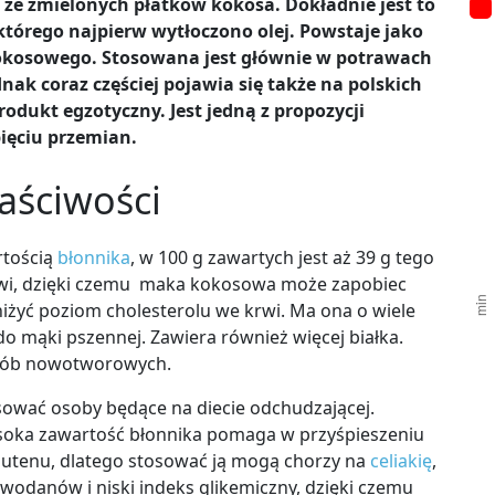
ze zmielonych płatków kokosa. Dokładnie jest to
tórego najpierw wytłoczono olej. Powstaje jako
kokosowego. Stosowana jest głównie w potrawach
nak coraz częściej pojawia się także na polskich
odukt egzotyczny. Jest jedną z propozycji
ięciu przemian.
aściwości
rtością
błonnika
, w 100 g zawartych jest aż 39 g tego
rwi, dzięki czemu maka kokosowa może zapobiec
iżyć poziom cholesterolu we krwi. Ma ona o wiele
 mąki pszennej. Zawiera również więcej białka.
orób nowotworowych.
wać osoby będące na diecie odchudzającej.
soka zawartość błonnika pomaga w przyśpieszeniu
lutenu, dlatego stosować ją mogą chorzy na
celiakię
,
wodanów i niski indeks glikemiczny, dzięki czemu