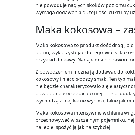
nie powoduje nagłych skoków poziomu cukru
wymaga dodawania dużej ilości cukru by uz
Maka kokosowa
–
za
Mąka kokosowa to produkt dość drogi, al
domu, wykorzystując do tego wiórki kokoso
przykład do kawy. Nadaje ona potrawom ory
Z powodzeniem można ją dodawać do koktajl
kokosowy i nieco słodszy smak. Ten typ mąki
nie będzie charakteryzowało się elastyczn
powodu należy dodać do niej inne produkt
wychodzą z niej lekkie wypieki, takie jak muf
Mąka kokosowa intensywnie wchłania wilgoć
przechowywać w szczelnym pojemniku, najle
najlepiej spożyć ją jak najszybciej.