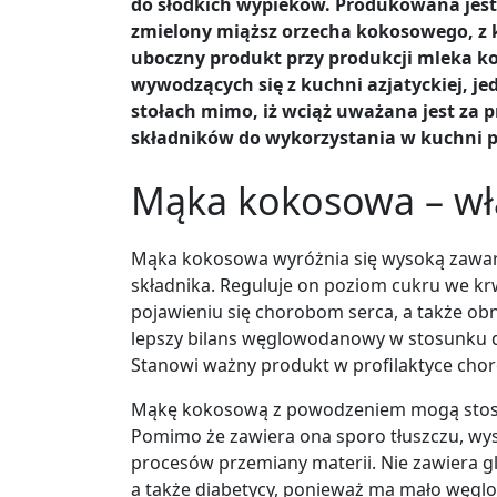
do słodkich wypieków. Produkowana jest 
zmielony miąższ orzecha kokosowego, z k
uboczny produkt przy produkcji mleka 
wywodzących się z kuchni azjatyckiej, jed
stołach mimo, iż wciąż uważana jest za pr
składników do wykorzystania w kuchni p
Mąka kokosowa – wł
Mąka kokosowa wyróżnia się wysoką zawa
składnika. Reguluje on poziom cukru we k
pojawieniu się chorobom serca, a także obn
lepszy bilans węglowodanowy w stosunku do
Stanowi ważny produkt w profilaktyce ch
Mąkę kokosową z powodzeniem mogą stoso
Pomimo że zawiera ona sporo tłuszczu, wy
procesów przemiany materii. Nie zawiera g
a także diabetycy, ponieważ ma mało węglo