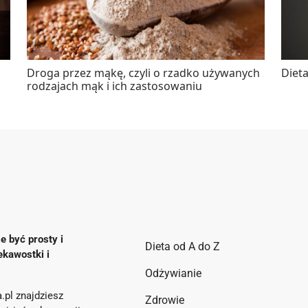
Droga przez mąkę, czyli o rzadko używanych
Diet
rodzajach mąk i ich zastosowaniu
e być prosty i
Dieta od A do Z
ekawostki i
Odżywianie
.pl znajdziesz
Zdrowie