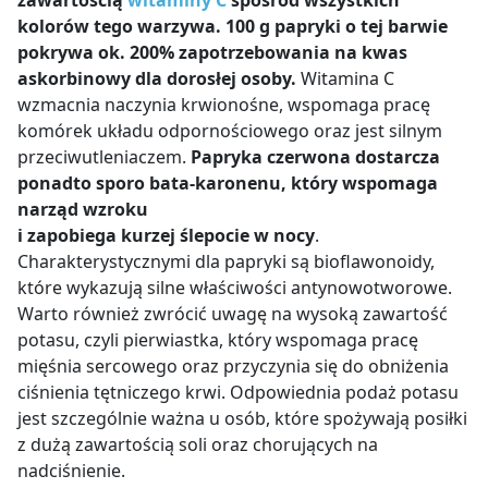
kolorów tego warzywa. 100 g papryki o tej barwie
pokrywa ok. 200% zapotrzebowania na kwas
askorbinowy dla dorosłej osoby.
Witamina C
wzmacnia naczynia krwionośne, wspomaga pracę
komórek układu odpornościowego oraz jest silnym
przeciwutleniaczem.
Papryka czerwona dostarcza
ponadto sporo bata-karonenu, który wspomaga
narząd wzroku
i zapobiega kurzej ślepocie w nocy
.
Charakterystycznymi dla papryki są bioflawonoidy,
które wykazują silne właściwości antynowotworowe.
Warto również zwrócić uwagę na wysoką zawartość
potasu, czyli pierwiastka, który wspomaga pracę
mięśnia sercowego
oraz przyczynia się do obniżenia
ciśnienia tętniczego krwi. Odpowiednia podaż potasu
jest szczególnie ważna u osób, które spożywają posiłki
z dużą zawartością soli oraz chorujących na
nadciśnienie.