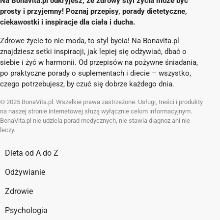
Na Bonavita.pl odkryjesz, że zdrowy styl życia może być
prosty i przyjemny! Poznaj przepisy, porady dietetyczne,
ciekawostki i inspiracje dla ciała i ducha.
Zdrowe życie to nie moda, to styl bycia! Na Bonavita.pl
znajdziesz setki inspiracji, jak lepiej się odżywiać, dbać o
siebie i żyć w harmonii. Od przepisów na pożywne śniadania,
po praktyczne porady o suplementach i diecie – wszystko,
czego potrzebujesz, by czuć się dobrze każdego dnia.
© 2025 BonaVita.pl. Wszelkie prawa zastrzeżone. Usługi, treści i produkty
na naszej stronie internetowej służą wyłącznie celom informacyjnym.
BonaVita.pl nie udziela porad medycznych, nie stawia diagnoz ani nie
leczy.
Dieta od A do Z
Odżywianie
Zdrowie
Psychologia