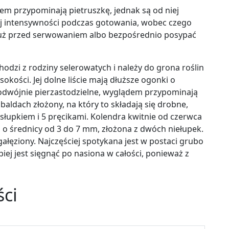
tem przypominają pietruszkę, jednak są od niej
jej intensywności podczas gotowania, wobec czego
 tuż przed serwowaniem albo bezpośrednio posypać
dzi z rodziny selerowatych i należy do grona roślin
kości. Jej dolne liście mają dłuższe ogonki o
podwójnie pierzastodzielne, wyglądem przypominają
baldach złożony, na który to składają się drobne,
 słupkiem i 5 pręcikami. Kolendra kwitnie od czerwca
ie, o średnicy od 3 do 7 mm, złożona z dwóch niełupek.
zgałęziony. Najczęściej spotykana jest w postaci grubo
iej jest sięgnąć po nasiona w całości, ponieważ z
ści