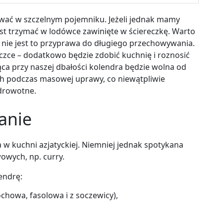
ywać w szczelnym pojemniku. Jeżeli jednak mamy
 jest trzymać w lodówce zawinięte w ściereczkę. Warto
e nie jest to przyprawa do długiego przechowywania.
iczce – dodatkowo będzie zdobić kuchnię i roznosić
ca przy naszej dbałości kolendra będzie wolna od
ch podczas masowej uprawy, co niewątpliwie
zdrowotne.
anie
w kuchni azjatyckiej. Niemniej jednak spotykana
owych, np. curry.
endrę:
chowa, fasolowa i z soczewicy),