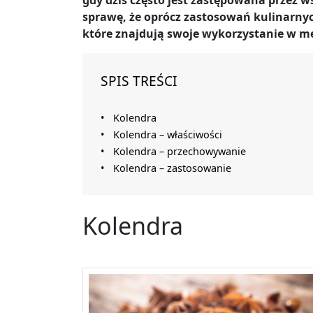
gdy dziś często jest zastępowana przez w
sprawę, że oprócz zastosowań kulinarny
które znajdują swoje wykorzystanie w m
SPIS TREŚCI
Kolendra
Kolendra – właściwości
Kolendra – przechowywanie
Kolendra – zastosowanie
Kolendra