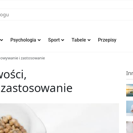
Psychologia
Sport
Tabele
Przepisy
chowywanie i zastosowanie
ości,
In
 zastosowanie