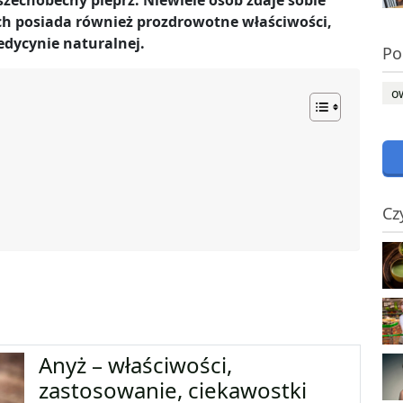
szechobecny pieprz. Niewiele osób zdaje sobie
ch posiada również prozdrowotne właściwości,
edycynie naturalnej.
Po
o
Cz
Anyż – właściwości,
zastosowanie, ciekawostki