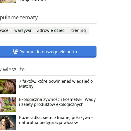
pularne tematy
woce
warzywa
Zdrowie dzieci
trening
Pytanie do naszego eksperta
y wiesz, że..
7 faktów, które powinieneś wiedzieć o
Matchy
Ekologiczna żywność i kosmetyki. Wady
i zalety produktów ekologicznych
Kozieradka, siemię lniane, pokrzywa –
naturalna pielęgnacja włosów