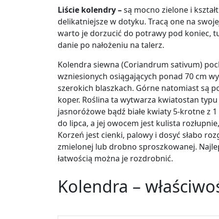
Liście kolendry –
są mocno zielone i kształ
delikatniejsze w dotyku. Tracą one na swo
warto je dorzucić do potrawy pod koniec,
danie po nałożeniu na talerz.
Kolendra siewna (Coriandrum sativum) pocho
wzniesionych osiągających ponad 70 cm wyso
szerokich blaszkach. Górne natomiast są 
koper. Roślina ta wytwarza kwiatostan typu 
jasnoróżowe bądź białe kwiaty 5-krotne z 1
do lipca, a jej owocem jest kulista rozłupn
Korzeń jest cienki, palowy i dosyć słabo ro
zmielonej lub drobno sproszkowanej. Najlep
łatwością można je rozdrobnić.
Kolendra – właściwo