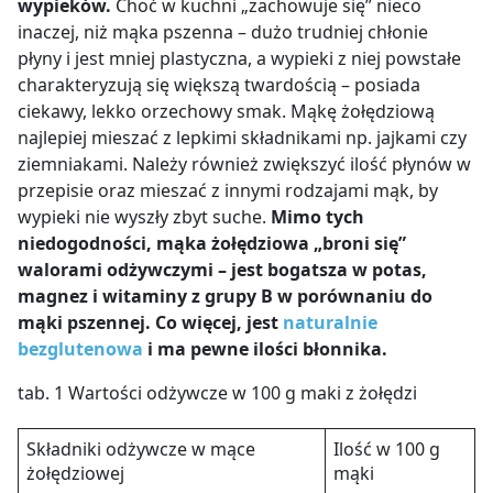
wypieków.
Choć w kuchni „zachowuje się” nieco
inaczej, niż mąka pszenna – dużo trudniej chłonie
płyny i jest mniej plastyczna, a wypieki z niej powstałe
charakteryzują się większą twardością – posiada
ciekawy, lekko orzechowy smak. Mąkę żołędziową
najlepiej mieszać z lepkimi składnikami np. jajkami czy
ziemniakami. Należy również zwiększyć ilość płynów w
przepisie oraz mieszać z innymi rodzajami mąk, by
wypieki nie wyszły zbyt suche.
Mimo tych
niedogodności, mąka żołędziowa „broni się”
walorami odżywczymi – jest bogatsza w potas,
magnez i witaminy z grupy B w porównaniu do
mąki pszennej. Co więcej, jest
naturalnie
bezglutenowa
i ma pewne ilości błonnika.
tab. 1 Wartości odżywcze w 100 g maki z żołędzi
Składniki odżywcze w mące
Ilość w 100 g
żołędziowej
mąki