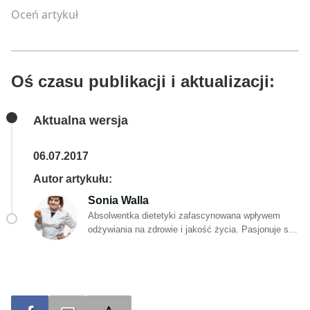
Oceń artykuł
Oś czasu publikacji i aktualizacji:
Aktualna wersja
06.07.2017
Autor artykułu:
Sonia Walla
Absolwentka dietetyki zafascynowana wpływem
odżywiania na zdrowie i jakość życia. Pasjonuje się
fizjologią człowieka, medycyną – także tą
alternatywną – oraz holistyczną dietoterapią. Poza
wykształceniem kierunkowym, stale poszerza swoją
wiedzę przez uczestnictwo w certyfikowanych
szkoleniach i kursach o tematyce żywieniowej,