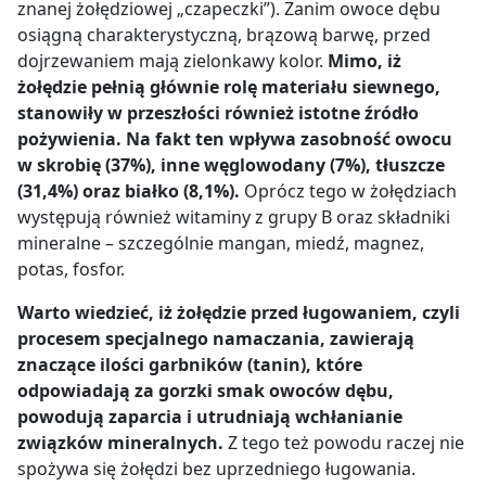
znanej żołędziowej „czapeczki”). Zanim owoce dębu
osiągną charakterystyczną, brązową barwę, przed
dojrzewaniem mają zielonkawy kolor.
Mimo, iż
żołędzie pełnią głównie rolę materiału siewnego,
stanowiły w przeszłości również istotne źródło
pożywienia. Na fakt ten wpływa zasobność owocu
w skrobię (37%), inne węglowodany (7%), tłuszcze
(31,4%) oraz białko (8,1%).
Oprócz tego w żołędziach
występują również witaminy z grupy B oraz składniki
mineralne – szczególnie mangan, miedź, magnez,
potas, fosfor.
Warto wiedzieć, iż żołędzie przed ługowaniem, czyli
procesem specjalnego namaczania, zawierają
znaczące ilości garbników (tanin), które
odpowiadają za gorzki smak owoców dębu,
powodują zaparcia i utrudniają wchłanianie
związków mineralnych.
Z tego też powodu raczej nie
spożywa się żołędzi bez uprzedniego ługowania.