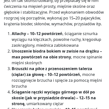
Jest on tak skonstruowany, by przeplatały się w nim
ćwiczenia na mięsień prosty, mięśnie skośne oraz
głębokie i stabilizacyjne. Przed wykonaniem obwodów
rozgrzej się porządnie, wykonaj po 15
–
20 pajacyków,
krążenia bioder, skłonów, wymachów, przysiadów itp.
Allachy – 10–12 powtórzeń
, ściąganie sznurka
wyciągu na klęczkach, powolne ruchy, kręgosłup
zaokrąglony, miednica zablokowana
Unoszenie biodra bokiem w zwisie na drążku –
max powtórzeń na obie strony
, mocne spinanie
mięśni skośnych
Brzuszki na piłce z przenoszeniem talerza
(ciężar) za głowę – 10–12 powtórzeń,
mocne
rozciągnięcie brzucha i spięcie za pomocą mięśni
brzucha
Ściąganie rączki wyciągu górnego w dół po
skosie (jak w przysiadzie drwala) – 12–15 na
stronę,
umiarkowany ciężar