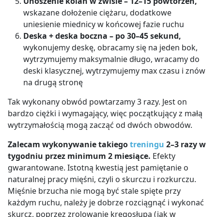
Unoszenie kolan w zwisie – 12–15 powtórzeń,
wskazane dołożenie ciężaru, dodatkowe
uniesienie miednicy w końcowej fazie ruchu
Deska + deska boczna – po 30–45 sekund,
wykonujemy deskę, obracamy się na jeden bok,
wytrzymujemy maksymalnie długo, wracamy do
deski klasycznej, wytrzymujemy max czasu i znów
na drugą stronę
Tak wykonany obwód powtarzamy 3 razy. Jest on
bardzo ciężki i wymagający, więc początkujący z małą
wytrzymałością mogą zacząć od dwóch obwodów.
Zalecam wykonywanie takiego
treningu
2–3 razy w
tygodniu przez minimum 2 miesiące.
Efekty
gwarantowane. Istotną kwestią jest pamiętanie o
naturalnej pracy mięśni, czyli o skurczu i rozkurczu.
Mięśnie brzucha nie mogą być stale spięte przy
każdym ruchu, należy je dobrze rozciągnąć i wykonać
skurcz, poprzez zrolowanie kręgosłupa (jak w