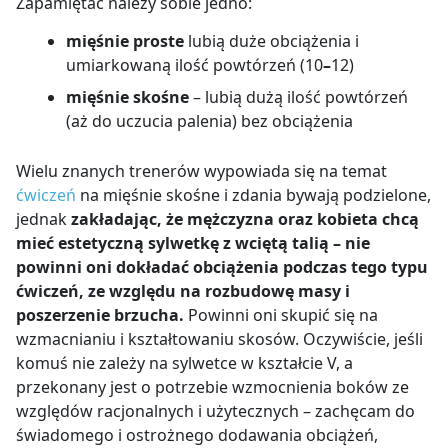
Zapamiętać należy sobie jedno:
mięśnie proste
lubią duże obciążenia i
umiarkowaną ilość powtórzeń (10
–
12)
mięśnie skośne
– lubią dużą ilość powtórzeń
(aż do uczucia palenia) bez obciążenia
Wielu znanych trenerów wypowiada się na temat
ćwiczeń
na mięśnie skośne i zdania bywają podzielone,
jednak
zakładając, że mężczyzna oraz kobieta chcą
mieć estetyczną sylwetkę z wciętą talią – nie
powinni oni dokładać obciążenia podczas tego typu
ćwiczeń, ze względu na rozbudowę masy i
poszerzenie brzucha.
Powinni oni skupić się na
wzmacnianiu i kształtowaniu skosów. Oczywiście, jeśli
komuś nie zależy na sylwetce w kształcie V, a
przekonany jest o potrzebie wzmocnienia boków ze
względów racjonalnych i użytecznych – zachęcam do
świadomego i ostrożnego dodawania obciążeń,