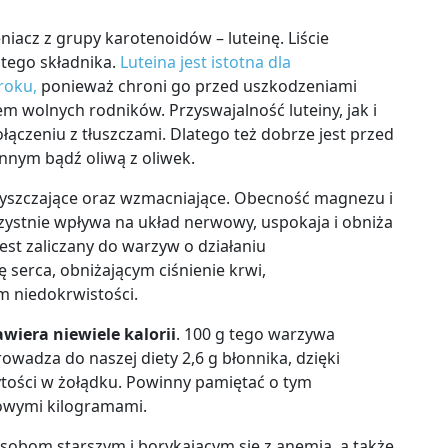
eniacz z grupy karotenoidów – luteinę.
Liście
 tego składnika.
Luteina jest istotna
dla
roku
,
ponieważ chroni go przed uszkodzeniami
em wolnych rodników. Przyswajalność luteiny, jak i
łączeniu z tłuszczami. Dlatego też dobrze jest przed
nnym bądź oliwą z oliwek.
oczyszczające oraz wzmacniające. Obecność magnezu i
rzystnie
wpływa na układ nerwowy, uspokaja i obniża
est zaliczany do warzyw o
działaniu
erca, obniżającym ciśnienie krwi,
 niedokrwistości
.
awiera niewiele kalorii
. 100 g tego warzywa
rowadza do naszej diety
2,6 g błonnika
, dzięki
ytości w żołądku. Powinny pamiętać o tym
owymi kilogramami.
 osobom starszym i borykającym się z anemią
, a także