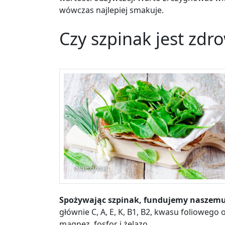
wówczas najlepiej smakuje.
Czy szpinak jest zdr
warzywa
Spożywając szpinak, fundujemy naszemu
głównie
C, A, E, K, B1, B2, kwasu foliowego
magnez, fosfor i żelazo.