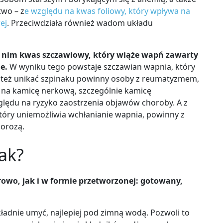
stwo
– z
e względu na kwas foliowy, który
wpływa na
ej
. Przeciwdziała również wadom układu
 nim kwas szczawiowy, który wiąże wapń zawarty
e.
W wyniku tego powstaje szczawian wapnia, który
też
unikać szpinaku powinny osoby z reumatyzmem,
e na kamicę nerkową,
szczególnie kamicę
lędu na ryzyko zaostrzenia objawów choroby. A z
ry uniemożliwia wchłanianie wapnia, powinny z
porozą
.
nak?
wo, jak i w formie przetworzonej: gotowany,
ładnie umyć, najlepiej pod zimną wodą. Pozwoli to