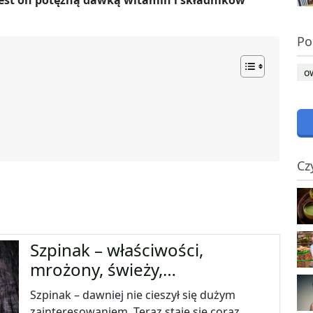
 jest on potężną dawką witamin i składników
Po
o
Cz
Szpinak – właściwości,
mrożony, świeży,…
Szpinak – dawniej nie cieszył się dużym
zainteresowaniem. Teraz staje się coraz