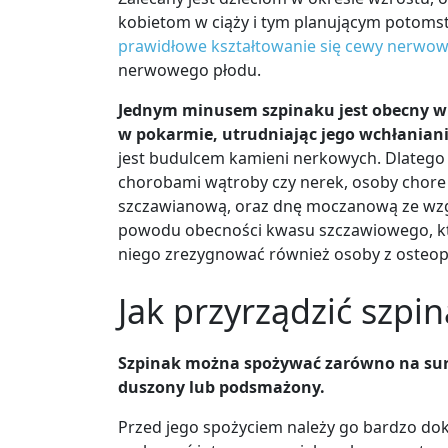
kobietom w ciąży i tym planującym potom
prawidłowe kształtowanie się cewy nerwow
nerwowego płodu.
Jednym minusem szpinaku jest obecny w
w pokarmie, utrudniając jego wchłaniani
jest budulcem kamieni nerkowych. Dlatego 
chorobami wątroby czy nerek, osoby chor
szczawianową,
oraz
dnę moczanową
ze wzg
powodu obecności kwasu szczawiowego, któ
niego zrezygnować również
osoby z osteo
Jak przyrządzić szpi
Szpinak można spożywać zarówno na suro
duszony lub podsmażony.
Przed jego spożyciem należy go bardzo dok