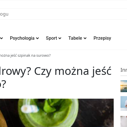
Psychologia
Sport
Tabele
Przepisy
można jeść szpinak na surowo?
zdrowy? Czy można jeść
In
o?