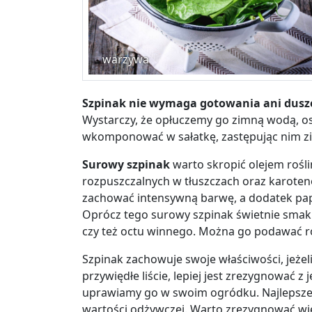
warzywa
Szpinak nie wymaga gotowania ani dusz
Wystarczy, że opłuczemy go zimną wodą, o
wkomponować w sałatkę, zastępując nim zie
Surowy szpinak
warto skropić olejem rośl
rozpuszczalnych w tłuszczach oraz karote
zachować intensywną barwę
,
a
dodatek pap
Oprócz tego surowy szpinak świetnie smak
czy też octu winnego. Można go podawać r
Szpinak zachowuje swoje właściwości, jeżeli 
przywiędłe liście, lepiej jest zrezygnować z
uprawiamy go w swoim ogródku.
Najlepsze
wartości odżywczej.
Warto zrezygnować wię