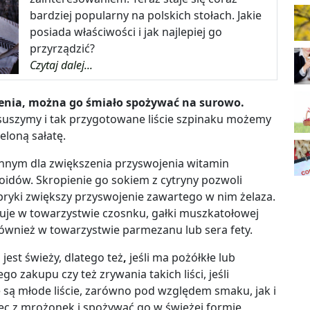
bardziej popularny na polskich stołach. Jakie
posiada właściwości i jak najlepiej go
przyrządzić?
Czytaj dalej...
enia, można go śmiało spożywać na surowo.
suszymy i tak przygotowane liście szpinaku możemy
loną sałatę.
innym
dla zwiększenia przyswojenia witamin
noidów. Skropienie go
sokiem z cytryny
pozwoli
ryki
zwiększy przyswojenie zawartego w nim żelaza.
uje w towarzystwie czosnku, gałki muszkatołowej
ównież w towarzystwie parmezanu lub sera fety.
jest świeży, dlatego też
,
jeśli ma pożółkłe lub
 jego zakupu
czy też zrywania takich liści, jeśli
 są młode liście
,
zarówno pod względem smaku, jak i
c z mrożonek i spożywać go w świeżej formie,