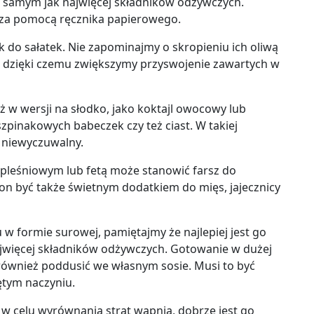
m samym jak najwięcej składników odżywczych.
. za pomocą ręcznika papierowego.
k do sałatek. Nie zapominajmy o skropieniu ich oliwą
 dzięki czemu zwiększymy przyswojenie zawartych w
 w wersji na słodko, jako koktajl owocowy lub
pinakowych babeczek czy też ciast. W takiej
e niewyczuwalny.
pleśniowym lub fetą może stanowić farsz do
on być także świetnym dodatkiem do mięs, jajecznicy
u w formie surowej
, pamiętajmy że
najlepiej jest go
więcej składników odżywczych. Gotowanie w dużej
 również poddusić we własnym sosie. Musi to być
ętym naczyniu.
w celu wyrównania strat wapnia,
dobrze jest go