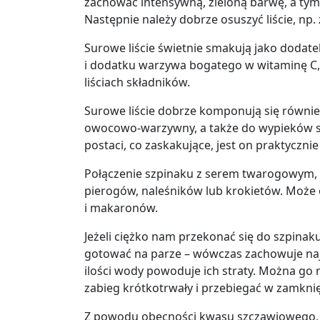
zachować intensywną, zieloną barwę, a ty
Następnie należy dobrze osuszyć liście, np
Surowe liście świetnie smakują jako dodate
i dodatku warzywa bogatego w witaminę C,
liściach składników.
Surowe liście dobrze komponują się również
owocowo-warzywny, a także do wypieków sz
postaci, co zaskakujące, jest on praktyczni
Połączenie szpinaku z serem twarogowym, 
pierogów, naleśników lub krokietów. Może 
i makaronów.
Jeżeli ciężko nam przekonać się do szpinak
gotować na parze
– wówczas zachowuje naj
ilości wody powoduje ich straty. Można go
zabieg krótkotrwały i przebiegać w zamkni
Z powodu obecności kwasu szczawiowego,