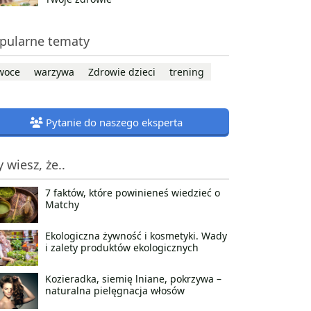
pularne tematy
woce
warzywa
Zdrowie dzieci
trening
Pytanie do naszego eksperta
y wiesz, że..
7 faktów, które powinieneś wiedzieć o
Matchy
Ekologiczna żywność i kosmetyki. Wady
i zalety produktów ekologicznych
Kozieradka, siemię lniane, pokrzywa –
naturalna pielęgnacja włosów