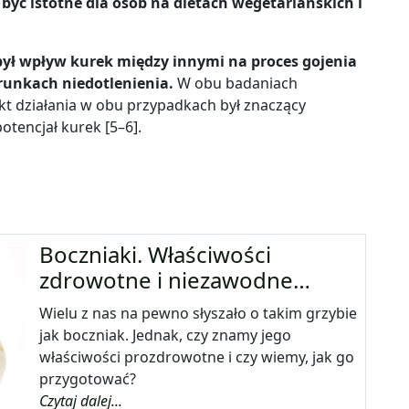
 być istotne dla osób na dietach wegetariańskich i
był wpływ kurek między innymi na proces gojenia
runkach niedotlenienia.
W obu badaniach
t działania w obu przypadkach był znaczący
otencjał kurek [5
–
6].
Boczniaki. Właściwości
zdrowotne i niezawodne…
Wielu z nas na pewno słyszało o takim grzybie
jak boczniak. Jednak, czy znamy jego
właściwości prozdrowotne i czy wiemy, jak go
przygotować?
Czytaj dalej...