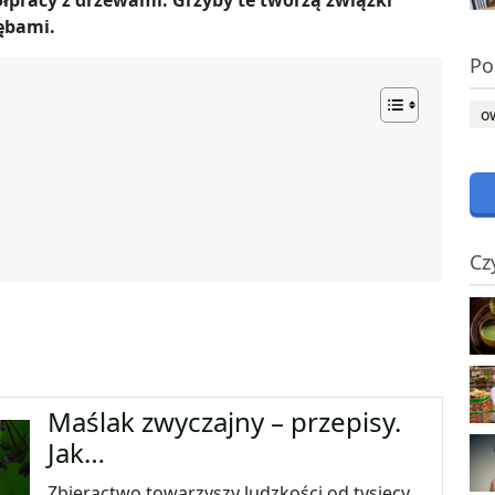
ółpracy z drzewami. Grzyby te tworzą związki
ębami.
Po
o
Cz
Maślak zwyczajny – przepisy.
Jak…
Zbieractwo towarzyszy ludzkości od tysięcy