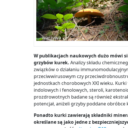
warzywa
W publikacjach naukowych dużo mówi si
grzybów kurek.
Analizy składu chemiczne
związków o działaniu immunomodulacyjnym
przeciwwirusowym czy przeciwdrobnoustroj
jednostkach chorobowych XXI wieku. Kurki 
indolowych i fenolowych, steroli, karoteno
prozdrowotnych badane są również ekstrak
potencjał, aniżeli grzyby poddane obróbce k
Ponadto kurki zawierają składniki miner
określane są jako jedne z bezpieczniejsz