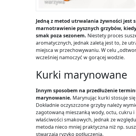
warzywa
Jedną z metod utrwalania żywności jest s
marnotrawienie pysznych grzybów, kiedy 
smak poza sezonem.
Niestety proces sus
aromatycznych, jednak zaletą jest to, że ut
miejsca w przechowywaniu. W celu „odtworz
wcześniej namoczyć w gorącej wodzie.
Kurki marynowane
Innym sposobem na przedłużenie terminu 
marynowanie.
Marynując kurki stosuje si
Dokładnie oczyszczone grzyby należy wymie
zagotowaną mieszanką wody, octu, cukru i s
właściwości smakowych, jednak ze względu 
metoda nieco mniej praktyczna niż np. susz
stwarzają ryzyko potłuczenia.