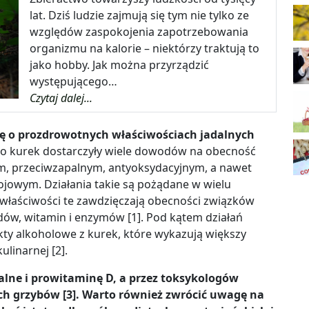
lat. Dziś ludzie zajmują się tym nie tylko ze
względów zaspokojenia zapotrzebowania
organizmu na kalorie – niektórzy traktują to
jako hobby. Jak można przyrządzić
występującego…
Czytaj dalej...
ę o prozdrowotnych właściwościach jadalnych
go kurek dostarczyły wiele dowodów na obecność
, przeciwzapalnym, antyoksydacyjnym, a nawet
owym. Działania takie są pożądane w wielu
właściwości te zawdzięczają obecności związków
idów, witamin i enzymów [1]. Pod kątem działań
ty alkoholowe z kurek, które wykazują większy
ulinarnej [2].
alne i prowitaminę D, a przez toksykologów
ych grzybów [3]. Warto również zwrócić uwagę na