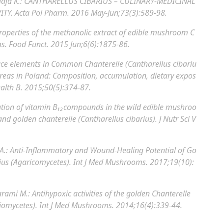
aja K.:
CANTHARELLUS CIBARIUS – CULINARY-MEDICINAL
TY.
Acta Pol Pharm. 2016 May-Jun;73(3):589-98.
roperties of the methanolic extract of edible mushroom C
s.
Food Funct. 2015 Jun;6(6):1875-86.
ce elements in Common Chanterelle (Cantharellus cibariu
as in Poland: Composition, accumulation, dietary expos
ealth B. 2015;50(5):374-87.
tion of vitamin B₁₂compounds in the wild edible mushroo
nd golden chanterelle (Cantharellus cibarius).
J Nutr Sci V
A.:
Anti-Inflammatory and Wound-Healing Potential of Go
ius (Agaricomycetes).
Int J Med Mushrooms. 2017;19(10):
arami M.:
Antihypoxic activities of the golden Chanterelle
iomycetes).
Int J Med Mushrooms. 2014;16(4):339-44.