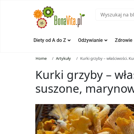
Diety od A do Z
Odżywianie
Zdrowie
Home
Artykuły
Kurki grzyby – właściwości. K
Kurki grzyby – wła
suszone, marynowa