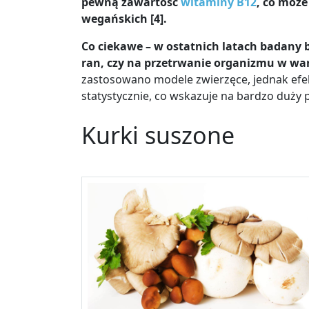
pewną zawartość
witaminy B12
, co może
wegańskich [4].
Co ciekawe – w ostatnich latach badany 
ran, czy na przetrwanie organizmu w wa
zastosowano modele zwierzęce, jednak efek
statystycznie, co wskazuje na bardzo duży p
Kurki suszone