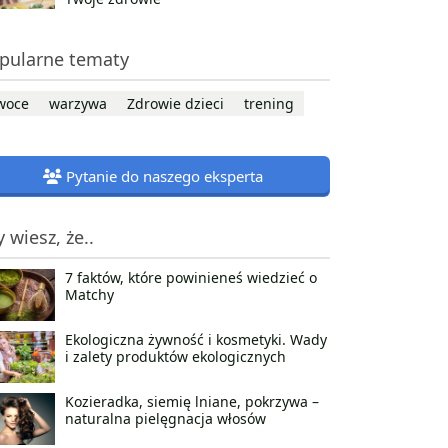
pularne tematy
woce
warzywa
Zdrowie dzieci
trening
Pytanie do naszego eksperta
y wiesz, że..
7 faktów, które powinieneś wiedzieć o
Matchy
Ekologiczna żywność i kosmetyki. Wady
i zalety produktów ekologicznych
Kozieradka, siemię lniane, pokrzywa –
naturalna pielęgnacja włosów