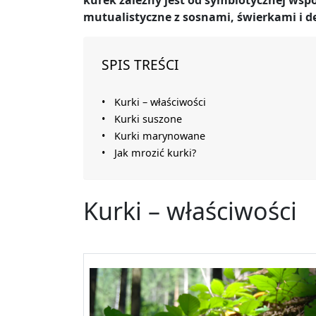
kurek zależny jest od symbiotycznej wsp
mutualistyczne z sosnami, świerkami i d
SPIS TREŚCI
Kurki – właściwości
Kurki suszone
Kurki marynowane
Jak mrozić kurki?
Kurki – właściwości