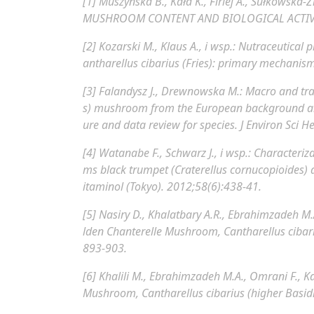
[1] Muszyńska B., Kała K., Firlej A., Sułkowska-Zi
MUSHROOM CONTENT AND BIOLOGICAL ACTIVI
[2] Kozarski M., Klaus A., i wsp.:
Nutraceutical p
antharellus cibarius (Fries): primary mechanism
[3] Falandysz J., Drewnowska M.:
Macro and tra
s) mushroom from the European background are
ure and data review for species.
J Environ Sci H
[4] Watanabe F., Schwarz J., i wsp.:
Characteriza
ms black trumpet (Craterellus cornucopioides) a
itaminol (Tokyo). 2012;58(6):438-41.
[5] Nasiry D., Khalatbary A.R., Ebrahimzadeh M.
lden Chanterelle Mushroom, Cantharellus cibar
893-903.
[6] Khalili M., Ebrahimzadeh M.A., Omrani F., K
Mushroom, Cantharellus cibarius (higher Basid