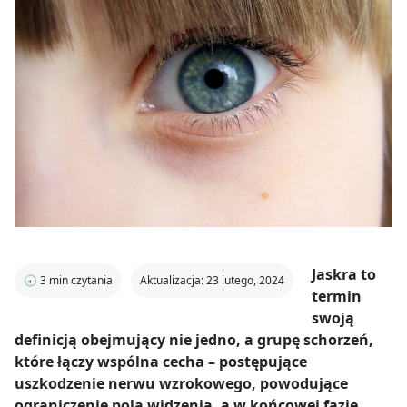
Jaskra to
🕣
3
min czytania
Aktualizacja: 23 lutego, 2024
termin
swoją
definicją obejmujący nie jedno, a grupę schorzeń,
które łączy wspólna cecha – postępujące
uszkodzenie nerwu wzrokowego, powodujące
ograniczenie pola widzenia, a w końcowej fazie