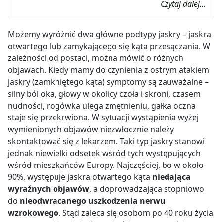
Czytaj dalej...
Możemy wyróżnić dwa główne podtypy jaskry – jaskra
otwartego lub zamykającego się kąta przesączania. W
zależności od postaci, można mówić o różnych
objawach. Kiedy mamy do czynienia z ostrym atakiem
jaskry (zamkniętego kąta) symptomy są zauważalne –
silny ból oka, głowy w okolicy czoła i skroni, czasem
nudności, rogówka ulega zmętnieniu, gałka oczna
staje się przekrwiona. W sytuacji wystąpienia wyżej
wymienionych objawów niezwłocznie należy
skontaktować się z lekarzem. Taki typ jaskry stanowi
jednak niewielki odsetek wśród tych występujących
wśród mieszkańców Europy. Najczęściej, bo w około
90%, występuje jaskra otwartego kąta
niedająca
wyraźnych objawów
, a doprowadzająca stopniowo
do
nieodwracanego uszkodzenia nerwu
wzrokowego
. Stąd zaleca się osobom po 40 roku życia