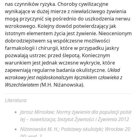
nas czynników ryzyka. Choroby cywilizacyjne
wynikające w dużej mierze z niewłaściwego żywienia
mogą przyczynić się pośrednio do uszkodzenia nerwu
wzrokowego. Kolejny dowód potwierdzający jak
istotnym elementem życia jest żywienie. Nieocenionym
dobrodziejstwem są współczesne możliwości
farmakologii i chirurgii, które w przypadku jaskry
pozwalają ustrzec przed ślepotą. Koniecznym
warunkiem jest jednak wczesne wykrycie, które
zapewniają regularne badania okulistyczne.
Układ
wzrokowy jest najdoskonalszym łącznikiem człowieka z
Wszechświatem (
M.H. Niżanowska).
Literatura:
Jarosz Mirosław;
Normy żywienia dla populacji polsk
iej – nowelizacja;
Instytut Żywności i Żywienia 2012
Niżanowska M. H.;
Podstawy okulistyki;
Wrocław 20
00; wyd. 2