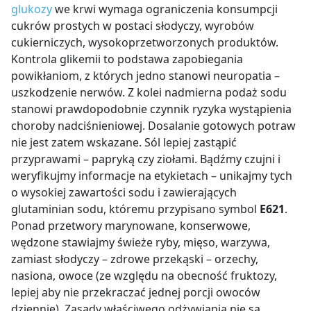
glukozy
we krwi wymaga ograniczenia konsumpcji
cukrów prostych w postaci słodyczy, wyrobów
cukierniczych, wysokoprzetworzonych produktów.
Kontrola glikemii to podstawa zapobiegania
powikłaniom, z których jedno stanowi neuropatia –
uszkodzenie nerwów. Z kolei nadmierna podaż sodu
stanowi prawdopodobnie czynnik ryzyka wystąpienia
choroby nadciśnieniowej. Dosalanie gotowych potraw
nie jest zatem wskazane. Sól lepiej zastąpić
przyprawami – papryką czy ziołami. Bądźmy czujni i
weryfikujmy informacje na etykietach – unikajmy tych
o wysokiej zawartości sodu i zawierających
glutaminian sodu, któremu przypisano symbol
E621
.
Ponad przetwory marynowane, konserwowe,
wędzone stawiajmy świeże ryby, mięso, warzywa,
zamiast słodyczy – zdrowe przekąski – orzechy,
nasiona, owoce (ze względu na obecność fruktozy,
lepiej aby nie przekraczać jednej porcji owoców
dziennie). Zasady właściwego odżywiania nie są