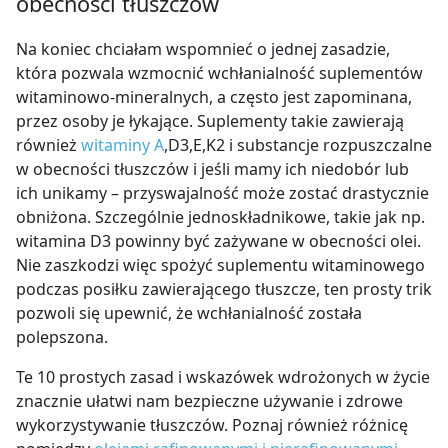
obecności tłuszczów
Na koniec chciałam wspomnieć o jednej zasadzie,
która pozwala wzmocnić wchłanialność suplementów
witaminowo-mineralnych, a często jest zapominana,
przez osoby je łykające. Suplementy takie zawierają
również
witaminy A
,D3,E,K2 i substancje rozpuszczalne
w obecności tłuszczów i jeśli mamy ich niedobór lub
ich unikamy – przyswajalność może zostać drastycznie
obniżona. Szczególnie jednoskładnikowe, takie jak np.
witamina D3 powinny być zażywane w obecności olei.
Nie zaszkodzi więc spożyć suplementu witaminowego
podczas posiłku zawierającego tłuszcze, ten prosty trik
pozwoli się upewnić, że wchłanialność została
polepszona.
Te 10 prostych zasad i wskazówek wdrożonych w życie
znacznie ułatwi nam bezpieczne używanie i zdrowe
wykorzystywanie tłuszczów. Poznaj również różnicę