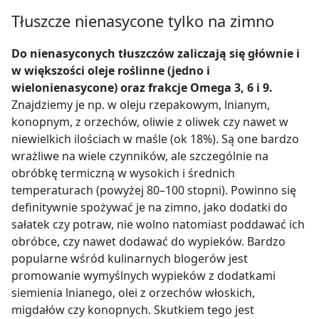
Tłuszcze nienasycone tylko na zimno
Do nienasyconych tłuszczów zaliczają się głównie i
w większości oleje roślinne (jedno i
wielonienasycone) oraz frakcje Omega 3, 6 i 9.
Znajdziemy je np. w oleju rzepakowym, lnianym,
konopnym, z orzechów, oliwie z oliwek czy nawet w
niewielkich ilościach w maśle (ok 18%). Są one bardzo
wrażliwe na wiele czynników, ale szczególnie na
obróbkę termiczną w wysokich i średnich
temperaturach (powyżej 80–100 stopni). Powinno
się
definitywnie spożywać je na zimno
, jako dodatki do
sałatek czy potraw, nie wolno natomiast poddawać ich
obróbce, czy nawet dodawać do wypieków. Bardzo
popularne wśród kulinarnych blogerów jest
promowanie wymyślnych wypieków z dodatkami
siemienia lnianego, olei z orzechów włoskich,
migdałów czy konopnych. Skutkiem tego jest