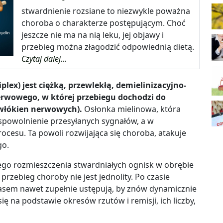
stwardnienie rozsiane to niezwykle poważna
choroba o charakterze postępującym. Choć
jeszcze nie ma na nią leku, jej objawy i
przebieg można złagodzić odpowiednią dietą.
Czytaj dalej...
plex) jest ciężką, przewlekłą, demielinizacyjno-
rwowego, w której przebiegu dochodzi do
(włókien nerwowych).
Osłonka mielinowa, która
spowolnienie przesyłanych sygnałów, a w
ocesu. Ta powoli rozwijająca się choroba, atakuje
go.
go rozmieszczenia stwardniałych ognisk w obrębie
ebieg choroby nie jest jednolity. Po czasie
czasem nawet zupełnie ustępują, by znów dynamicznie
się na podstawie okresów rzutów i remisji, ich liczby,