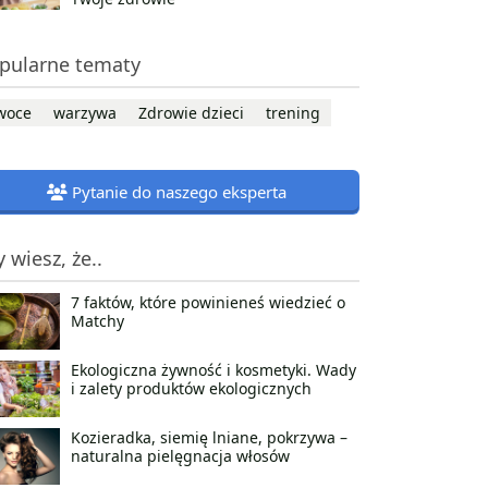
pularne tematy
woce
warzywa
Zdrowie dzieci
trening
Pytanie do naszego eksperta
y wiesz, że..
7 faktów, które powinieneś wiedzieć o
Matchy
Ekologiczna żywność i kosmetyki. Wady
i zalety produktów ekologicznych
Kozieradka, siemię lniane, pokrzywa –
naturalna pielęgnacja włosów