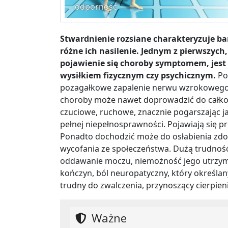
odporność
Stwardnienie rozsiane charakteryzuje ba
różne ich nasilenie. Jednym z pierwszy
pojawienie się choroby symptomem, jest
wysiłkiem fizycznym czy psychicznym.
Po
pozagałkowe zapalenie nerwu wzrokowego, 
choroby może nawet doprowadzić do całkowi
czuciowe, ruchowe, znacznie pogarszając j
pełnej niepełnosprawności. Pojawiają się p
Ponadto dochodzić może do osłabienia zdo
wycofania ze społeczeństwa. Dużą trudność
oddawanie moczu, niemożność jego utrzy
kończyn, ból neuropatyczny, który określany 
trudny do zwalczenia, przynoszący cierpien
Ważne