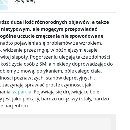
Czytaj dalej...
rdzo duża ilość różnorodnych objawów, a także
ch, nietypowym, ale mogącym przepowiadać
 ogólne uczucie zmęczenia nie spowodowane
nadto pojawienie się problemów ze wzrokiem,
widzenie przez mgłę, w późniejszym etapie
tej ślepoty. Pogorszeniu ulegają także zdolności
akość życia osób z SM, a niekiedy doprowadzając do
roblemy z mową, połykaniem, bóle całego ciała.
lności poznawczych, stanów depresyjnych ,
 zaczynają sprawiać proste czynności, jak
mania,
zaparcia
. Pojawiają się drętwiejące bóle
jest jako piekący, bardzo uciążliwy i stały, bardzo
ie pacjentom.