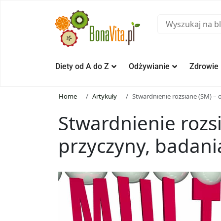
Diety od A do Z
Odżywianie
Zdrowie
Home
Artykuły
Stwardnienie rozsiane (SM) – o
Stwardnienie rozs
przyczyny, badania