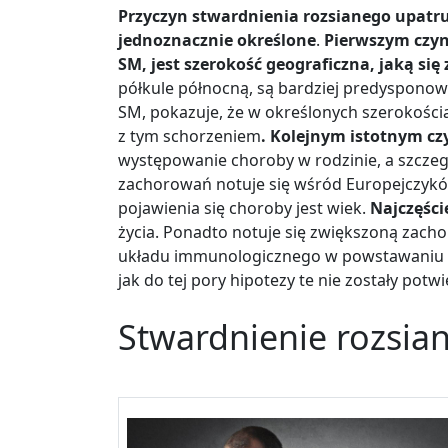
Przyczyn stwardnienia rozsianego upatruj
jednoznacznie określone
.
Pierwszym czyn
SM, jest szerokość geograficzna, jaką się
półkule północną, są bardziej predyspono
SM, pokazuje, że w określonych szerokości
z tym schorzeniem
. Kolejnym istotnym c
występowanie choroby w rodzinie, a szcze
zachorowań notuje się wśród Europejczykó
pojawienia się choroby jest wiek.
Najczęści
życia. Ponadto notuje się zwiększoną zach
układu immunologicznego w powstawaniu chor
jak do tej pory hipotezy te nie zostały pot
Stwardnienie rozsia