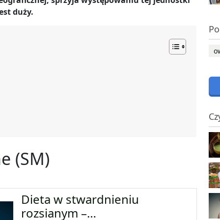
geograficznej, sprzyja występowaniu tej jednostki
est duży.
Po
o
Cz
ne (SM)
Dieta w stwardnieniu
rozsianym –…