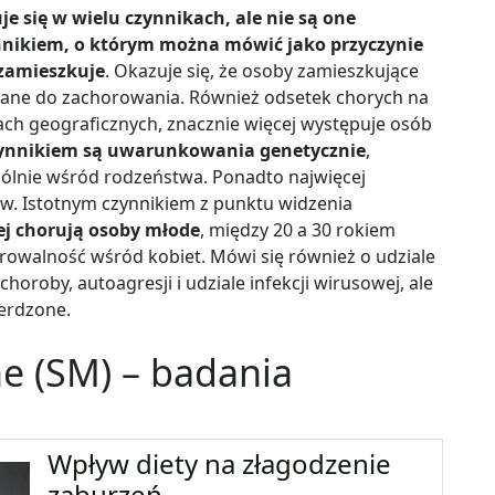
e się w wielu czynnikach, ale nie są one
nikiem, o którym można mówić jako przyczynie
 zamieszkuje
. Okazuje się, że osoby zamieszkujące
wane do zachorowania. Również odsetek chorych na
ach geograficznych, znacznie więcej występuje osób
zynnikiem są uwarunkowania genetycznie
,
gólnie wśród rodzeństwa. Ponadto najwięcej
w. Istotnym czynnikiem z punktu widzenia
ej chorują osoby młode
, między 20 a 30 rokiem
orowalność wśród kobiet. Mówi się również o udziale
oby, autoagresji i udziale infekcji wirusowej, ale
wierdzone.
ne (SM) – badania
Wpływ diety na złagodzenie
zaburzeń…