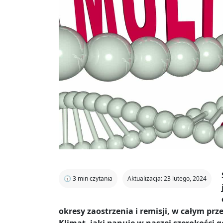
🕣
3
min czytania
Aktualizacja: 23 lutego, 2024
okresy zaostrzenia i remisji, w całym pr