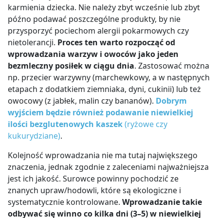
karmienia dziecka. Nie należy zbyt wcześnie lub zbyt
późno podawać poszczególne produkty, by nie
przysporzyć pociechom alergii pokarmowych czy
nietolerancji.
Proces ten warto rozpocząć od
wprowadzania warzyw i owoców jako jeden
bezmleczny posiłek w ciągu dnia
. Zastosować można
np. przecier warzywny (marchewkowy, a w następnych
etapach z dodatkiem ziemniaka, dyni, cukinii) lub też
owocowy (z jabłek, malin czy bananów).
Dobrym
wyjściem będzie również podawanie niewielkiej
ilości bezglutenowych kaszek
(ryżowe czy
kukurydziane)
.
Kolejność wprowadzania nie ma tutaj największego
znaczenia, jednak zgodnie z zaleceniami najważniejsza
jest ich jakość. Surowce powinny pochodzić ze
znanych upraw/hodowli, które są ekologiczne i
systematycznie kontrolowane.
Wprowadzanie takie
odbywać się winno co kilka dni (3
–
5) w niewielkiej