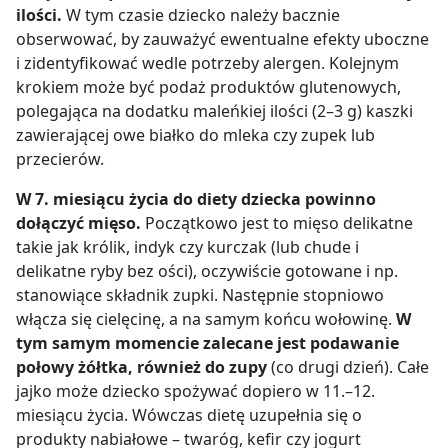
ilości.
W tym czasie dziecko należy bacznie
obserwować, by zauważyć ewentualne efekty uboczne
i zidentyfikować wedle potrzeby alergen. Kolejnym
krokiem może być podaż produktów glutenowych,
polegająca na dodatku maleńkiej ilości (2
–
3 g) kaszki
zawierającej owe białko do mleka czy zupek lub
przecierów.
W 7. miesiącu życia do diety dziecka powinno
dołączyć mięso.
Początkowo jest to mięso delikatne
takie jak królik, indyk czy kurczak (lub chude i
delikatne ryby bez ości), oczywiście gotowane i np.
stanowiące składnik zupki. Następnie stopniowo
włącza się cielęcinę, a na samym końcu wołowinę.
W
tym samym momencie zalecane jest podawanie
połowy żółtka, również do zupy
(co drugi dzień). Całe
jajko może dziecko spożywać dopiero w 11.
–
12.
miesiącu życia. Wówczas dietę uzupełnia się o
produkty nabiałowe – twaróg, kefir czy jogurt