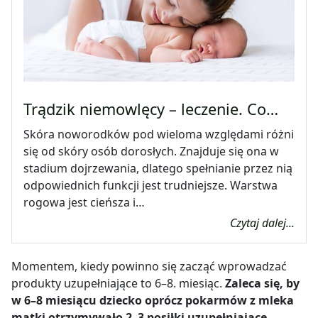
Trądzik niemowlęcy – leczenie. Co…
Skóra noworodków pod wieloma względami różni
się od skóry osób dorosłych. Znajduje się ona w
stadium dojrzewania, dlatego spełnianie przez nią
odpowiednich funkcji jest trudniejsze. Warstwa
rogowa jest cieńsza i…
Czytaj dalej...
Momentem, kiedy powinno się zacząć wprowadzać
produkty uzupełniające to 6
–
8. miesiąc.
Zaleca się, by
w 6
–
8 miesiącu dziecko oprócz pokarmów z mleka
matki otrzymywało 2
–
3 posiłki uzupełniające,