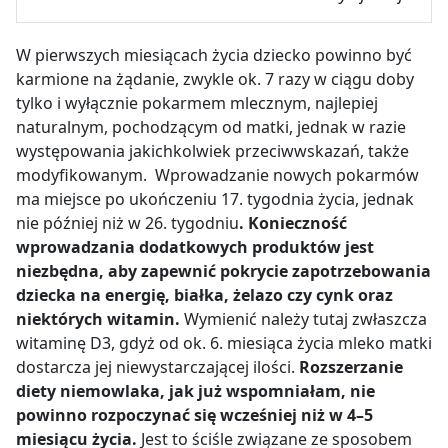
W pierwszych miesiącach życia dziecko powinno być
karmione na żądanie, zwykle ok. 7 razy w ciągu doby
tylko i wyłącznie pokarmem mlecznym, najlepiej
naturalnym, pochodzącym od matki, jednak w razie
występowania jakichkolwiek przeciwwskazań, także
modyfikowanym. Wprowadzanie nowych pokarmów
ma miejsce po ukończeniu 17. tygodnia życia, jednak
nie później niż w 26. tygodniu
. Konieczność
wprowadzania dodatkowych produktów jest
niezbędna, aby zapewnić pokrycie zapotrzebowania
dziecka na energię, białka, żelazo czy cynk oraz
niektórych witamin.
Wymienić należy tutaj zwłaszcza
witaminę D3, gdyż od ok. 6. miesiąca życia mleko matki
dostarcza jej niewystarczającej ilości.
Rozszerzanie
diety niemowlaka, jak już wspomniałam, nie
powinno rozpoczynać się wcześniej niż w 4
–
5
miesiącu życia.
Jest to ściśle związane ze sposobem