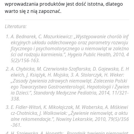
połącz z makaronem. Podawaj dziecku łyżeczką.
wprowadzania produktów jest dość istotna, dlatego
warto się z nią zapoznać.
Literatura:
A. Bednarek, C. Mazurkiewicz: „Występowanie chorób inf
ekcyjnych układu oddechowego oraz parametry rozwoju
fizycznego i psychomotorycznego u niemowląt w zależno
ści od rodzaju karmienia.”, Hygeia Public Health, 2010, 4
5(2)/156-163.
A. Chybicka, M. Czerwionka-Szaflarska, D. Gajewska, E. H
elwich, J. Książyk, H. Mojska, 3. A. Stolarczyk, H. Weker:
„Zasady żywienia zdrowych niemowląt. Zalecenia Polski
ego Towarzystwa Gastroenterologii, Hepatologii i Żywien
ia Dzieci.”, Standardy Medyczne Pediatria, 2014, 11/321-
338.
E. Fidler-Witoń, K. Mikołajczak, M. Waberska, A. Miśkiewi
cz-Chotnicka, J. Walkowiak: „Żywienie niemowląt, a aktu
alne rekomendacje.”, Nowiny Lekarskie, 2010, 79(5)/356
-361.
H. Szajewska, A. Horvath: „Poradnik żywienia niemowląt.