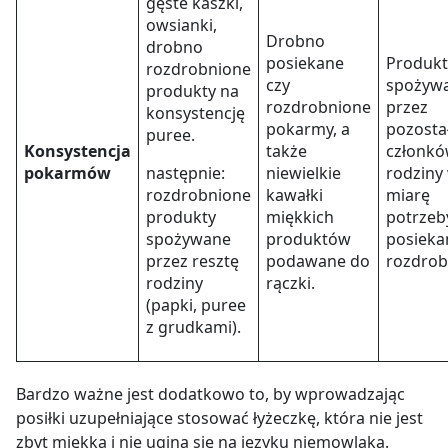
gęste kaszki,
owsianki,
Drobno
drobno
posiekane
Produkt
rozdrobnione
czy
spożyw
produkty na
rozdrobnione
przez
konsystencję
pokarmy, a
pozosta
puree.
Konsystencja
także
członk
pokarmów
następnie:
niewielkie
rodziny
rozdrobnione
kawałki
miarę
produkty
miękkich
potrzeb
spożywane
produktów
posieka
przez resztę
podawane do
rozdrob
rodziny
rączki.
(papki, puree
z grudkami).
Bardzo ważne jest dodatkowo to, by wprowadzając
posiłki uzupełniające stosować łyżeczkę, która nie jest
zbyt miękka i nie ugina się na języku niemowlaka.