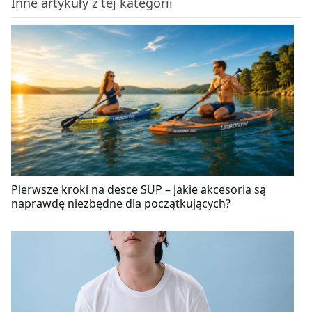
Inne artykuły z tej kategorii
znaleźć dla każdego rodzaju fast foodu czy
słodyczy, wystarczy tylko chcieć! Podczas stażu
zawodowego pogłębiła swoje doświadczenie pisząc
artykuły, biorąc udział w nagrywaniu audycji
radiowych oraz tworząc liczne projekty związane ze
zdrowym żywieniem.
Pierwsze kroki na desce SUP – jakie akcesoria są
naprawdę niezbędne dla początkujących?