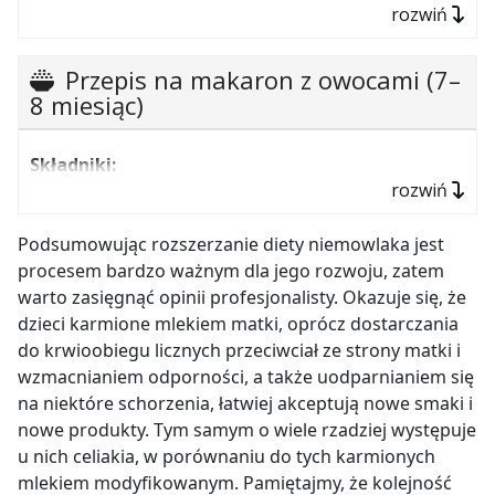
rozwiń
podawaj dziecku łyżeczką.
80g jabłka,
0,5 szklanki wody źródlanej.
5
–
7 g kleiku ryżowego,
Przepis na makaron z owocami (7–
Przygotowanie:
warzywa umyj i obierz, a następnie
¼ szklanki wody źródlanej.
8 miesiąc)
pokrój w dość dużą kostkę. Mięso również umyj
oraz oczyść z widocznego tłuszczu. Wodę zagotuj.
Przygotowanie:
jabłko umyj i obierz ze skórki oraz
Po tym czasie dodaj mięso, a następnie warzywa i
Składniki:
usuń gniazdo nasienne. Pokrój owoc w kostkę.
olej. Gotuj całość do miękkości, a później rozdrobnij
rozwiń
Wodę zagotuj, a następnie dodaj jabłko. Całość
25g porzeczek,
blenderem lub przetrzyj przez sitko i schłodź do
gotuj
–
5 minut, a następnie rozdrobnij całość
pokojowej temperatury.
25g jagód,
Podsumowując rozszerzanie diety niemowlaka jest
blenderem (jeśli jabłko samo się nie rozpadło
procesem bardzo ważnym dla jego rozwoju, zatem
25g wiśni,
podczas gotowania). Podawaj dziecku łyżeczką po
warto zasięgnąć opinii profesjonalisty. Okazuje się, że
schłodzeniu do pokojowej temperatury.
15g makaronu ryżowego (nitki),
dzieci karmione mlekiem matki, oprócz dostarczania
¼ szklanki wody źródlanej.
do krwioobiegu licznych przeciwciał ze strony matki i
wzmacnianiem odporności, a także uodparnianiem się
Przygotowanie:
owoce umyj, a makaron przygotuj
na niektóre schorzenia, łatwiej akceptują nowe smaki i
zgodnie z instrukcją na opakowaniu, kiedy zmięknie
nowe produkty. Tym samym o wiele rzadziej występuje
pokrój go w kawałki o długości ok. 5 cm. Owoce
u nich celiakia, w porównaniu do tych karmionych
zblanszuj we wrzątku, a następnie rozdrobnij i
mlekiem modyfikowanym. Pamiętajmy, że kolejność