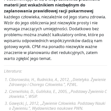
materii jest wskaźnikiem niezbędnym do
zaplanowania prawidłowej racji pokarmowej
każdego człowieka, niezależnie od jego stanu zdrowia.
Wzór do jego obliczenia jest niezwykle prosty i nie
wymaga znaczących umiejętności. Dodatkowo bez
problemu można znaleźć kalkulatory online, które po
wpisaniu odpowiednich współczynników dadzą nam
gotowy wynik. CPM ma ponadto niezwykle ważne
znaczenie w planowaniu diet redukcyjnych, zatem
warto zgłębić jego temat.
Literatura:
Ciborowska, H., Rudnicka, A., 2012, „Dietetyka. Żywienie
Zdrowego i Chorego Człowieka.”, PZWL.
Czerwińska, D., Gulińska, E., 2005, „Podstawy Żywienia C
złowieka.”, WSiP.
Gawęcki, J., 2012, „Żywienie Człowieka. Podstawy Nauki
o Żywieniu.”, Wydawnictwo naukowe PWN.