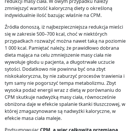
redukcji masy ciała.
W owym przypadku należy
zmniejszyć wartość kaloryczną diety o określoną
indywidualnie ilość bazując właśnie na CPM.
Źródła donoszą, iż najbezpieczniejsza redukcja mieści
się w zakresie 500–700 kcal, choć w niektórych
przypadkach rozważyć można nawet taką na poziomie
1 000 kcal.
Pamiętać należy, że prawidłowo dobrana
dieta mająca na celu zmniejszenie masy ciała nie
wywołuje głodu u pacjenta, a długotrwałe uczucie
sytości.
Dodatkowo nie powinna być ona zbyt
niskokaloryczna, by nie zaburzyć procesów trawienia i
tym samy nie pogorszyć tempa metabolizmu. Zbyt
wysoka podaż energii wraz z dietą w porównaniu do
CPM skutkuje nadwyżką masy ciała, równocześnie
obniżona daje w efekcie spalanie tkanki tłuszczowej, w
której zmagazynowane są nadwyżki kaloryczne, w
efekcie masa ciała maleje.
Podsumowując
CPM, a więc całkowita przemiana