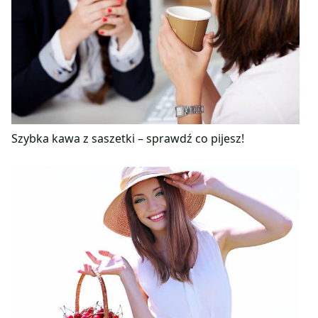
Szybka kawa z saszetki – sprawdź co pijesz!