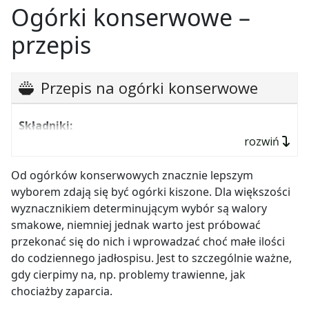
2 główki czosnku,
Ogórki konserwowe –
koper,
przepis
świeży chrzan,
sól,
Przepis na ogórki konserwowe
ziele angielskie,
pieprz w ziarenkach.
Składniki:
rozwiń
Przygotowanie:
na spód dużego słoja układamy
2 kg małych ogórków,
koper, starty chrzan, czosnek, ziele angielskie i
litr wody,
Od ogórków konserwowych znacznie lepszym
pieprz. Na to układamy ogórki i zalewamy soloną
wyborem zdają się być ogórki kiszone. Dla większości
wodą – pół łyżeczki soli na dwie szklanki wody. Po
szklanka octu 10%,
zakręceniu, obracamy słój do góry dnem i stawiamy
wyznacznikiem determinującym wybór są walory
szklanka cukru,
je w ciemnym i ciepłym pomieszczeniu. Po kilku
smakowe, niemniej jednak warto jest próbować
dniach otrzymamy smaczne przetwory.
2 łyżki soli,
przekonać się do nich i wprowadzać choć małe ilości
do codziennego jadłospisu. Jest to szczególnie ważne,
ok. 10 ząbków czosnku,
gdy cierpimy na, np. problemy trawienne, jak
marchewka,
chociażby zaparcia.
koper,