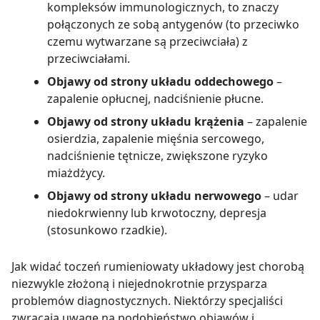
kompleksów immunologicznych, to znaczy
połączonych ze sobą antygenów (to przeciwko
czemu wytwarzane są przeciwciała) z
przeciwciałami.
Objawy od strony układu oddechowego
–
zapalenie opłucnej, nadciśnienie płucne.
Objawy od strony układu krążenia
– zapalenie
osierdzia, zapalenie mięśnia sercowego,
nadciśnienie tętnicze, zwiększone ryzyko
miażdżycy.
Objawy od strony układu nerwowego
– udar
niedokrwienny lub krwotoczny, depresja
(stosunkowo rzadkie).
Jak widać toczeń rumieniowaty układowy jest chorobą
niezwykle złożoną i niejednokrotnie przysparza
problemów diagnostycznych. Niektórzy specjaliści
zwracają uwagę na podobieństwo objawów i