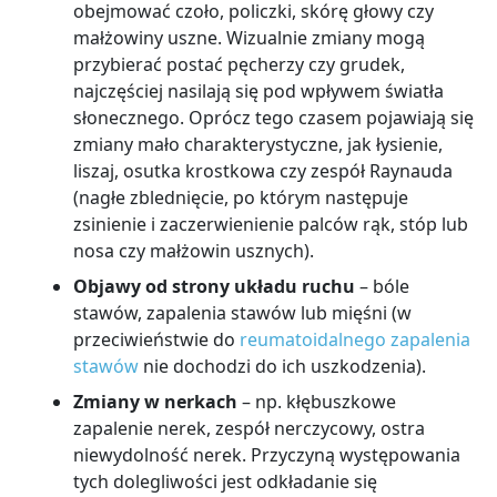
obejmować czoło, policzki, skórę głowy czy
małżowiny uszne. Wizualnie zmiany mogą
przybierać postać pęcherzy czy grudek,
najczęściej nasilają się pod wpływem światła
słonecznego. Oprócz tego czasem pojawiają się
zmiany mało charakterystyczne, jak łysienie,
liszaj, osutka krostkowa czy zespół Raynauda
(nagłe zblednięcie, po którym następuje
zsinienie i zaczerwienienie palców rąk, stóp lub
nosa czy małżowin usznych).
Objawy od strony układu ruchu
– bóle
stawów, zapalenia stawów lub mięśni (w
przeciwieństwie do
reumatoidalnego zapalenia
stawów
nie dochodzi do ich uszkodzenia).
Zmiany w nerkach
– np. kłębuszkowe
zapalenie nerek, zespół nerczycowy, ostra
niewydolność nerek. Przyczyną występowania
tych dolegliwości jest odkładanie się