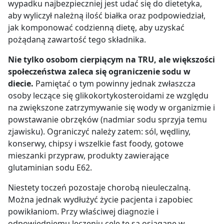
wypadku najbezpieczniej jest udać się do dietetyka,
aby wyliczył należną ilość białka oraz podpowiedział,
jak komponować codzienną dietę, aby uzyskać
pożądaną zawartość tego składnika.
Nie tylko osobom cierpiącym na TRU, ale większości
społeczeństwa zaleca się ograniczenie sodu w
diecie.
Pamiętać o tym powinny jednak zwłaszcza
osoby leczące się glikokortykosteroidami ze względu
na zwiększone zatrzymywanie się wody w organizmie i
powstawanie obrzęków (nadmiar sodu sprzyja temu
zjawisku). Ograniczyć należy zatem: sól, wędliny,
konserwy, chipsy i wszelkie fast foody, gotowe
mieszanki przypraw, produkty zawierające
glutaminian sodu E62.
Niestety toczeń pozostaje chorobą nieuleczalną.
Można jednak wydłużyć życie pacjenta i zapobiec
powikłaniom. Przy właściwej diagnozie i
odpowiedniemu leczeniu cele te są osiągane w