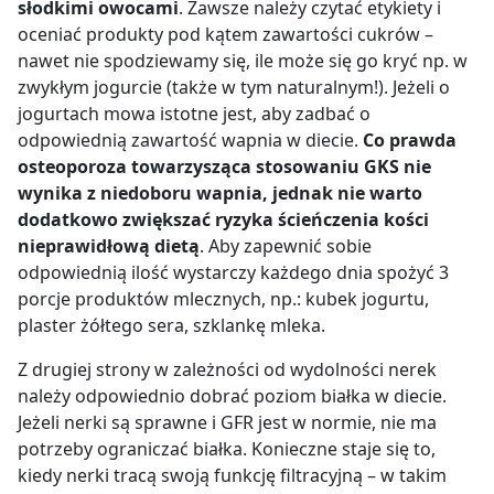
słodkimi owocami
. Zawsze należy czytać etykiety i
oceniać produkty pod kątem zawartości cukrów –
nawet nie spodziewamy się, ile może się go kryć np. w
zwykłym jogurcie (także w tym naturalnym!). Jeżeli o
jogurtach mowa istotne jest, aby zadbać o
odpowiednią zawartość wapnia w diecie.
Co prawda
osteoporoza towarzysząca stosowaniu GKS nie
wynika z niedoboru wapnia, jednak nie warto
dodatkowo zwiększać ryzyka ścieńczenia kości
nieprawidłową dietą
. Aby zapewnić sobie
odpowiednią ilość wystarczy każdego dnia spożyć 3
porcje produktów mlecznych, np.: kubek jogurtu,
plaster żółtego sera, szklankę mleka.
Z drugiej strony w zależności od wydolności nerek
należy odpowiednio dobrać poziom białka w diecie.
Jeżeli nerki są sprawne i GFR jest w normie, nie ma
potrzeby ograniczać białka. Konieczne staje się to,
kiedy nerki tracą swoją funkcję filtracyjną – w takim