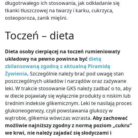
długotrwałego ich stosowania, jak odkładanie się
tkanki tłuszczowej na twarzy i karku, cukrzyca,
osteoporoza, zanik mięśni.
Toczeń – dieta
Dieta osoby cierpiącej na toczeń rumieniowaty
układowy na pewno powinna być
dietą
zbilansowaną zgodną z aktualną Piramidą
Żywienia
.
Szczególnie należy brać pod uwagę stan
poszczególnych układów i narządów oraz zażywane
leki. W trakcie stosowanie GKS należy zadbać o to, aby
w diecie pojawiały się wyłącznie produkty o niskim lub
średnim indeksie glikemicznym. Leki te nasilają proces
glukoneogenezy, czyli powstawania glukozy w
wątrobie, glikemia wówczas wzrasta.
Aby zachować
możliwie najniższy zgodny z normą poziom „cukru”
we krwi, nie należy zajadać się słodyczami i