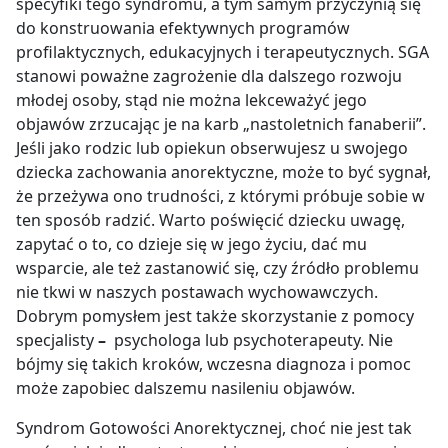
specyfiki tego syndromu, a tym samym przyczynią się
do konstruowania efektywnych programów
profilaktycznych, edukacyjnych i terapeutycznych. SGA
stanowi poważne zagrożenie dla dalszego rozwoju
młodej osoby, stąd nie można lekceważyć jego
objawów zrzucając je na karb „nastoletnich fanaberii”.
Jeśli jako rodzic lub opiekun obserwujesz u swojego
dziecka zachowania anorektyczne, może to być sygnał,
że przeżywa ono trudności, z którymi próbuje sobie w
ten sposób radzić. Warto poświęcić dziecku uwagę,
zapytać o to, co dzieje się w jego życiu, dać mu
wsparcie, ale też zastanowić się, czy źródło problemu
nie tkwi w naszych postawach wychowawczych.
Dobrym pomysłem jest także skorzystanie z pomocy
specjalisty
–
psychologa lub psychoterapeuty. Nie
bójmy się takich kroków, wczesna diagnoza i pomoc
może zapobiec dalszemu nasileniu objawów.
Syndrom Gotowości Anorektycznej, choć nie jest tak