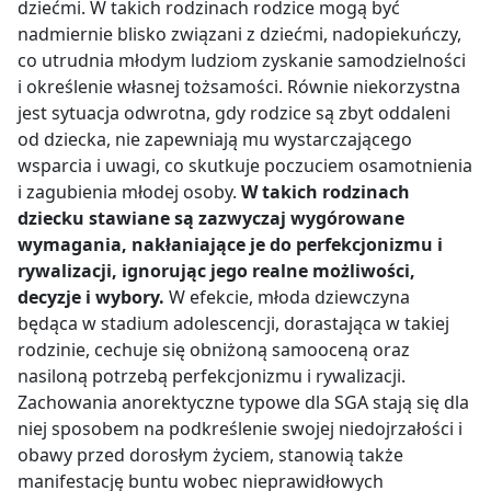
dziećmi. W takich rodzinach rodzice mogą być
nadmiernie blisko związani z dziećmi, nadopiekuńczy,
co utrudnia młodym ludziom zyskanie samodzielności
i określenie własnej tożsamości. Równie niekorzystna
jest sytuacja odwrotna, gdy rodzice są zbyt oddaleni
od dziecka, nie zapewniają mu wystarczającego
wsparcia i uwagi, co skutkuje poczuciem osamotnienia
i zagubienia młodej osoby.
W takich rodzinach
dziecku stawiane są zazwyczaj wygórowane
wymagania, nakłaniające je do perfekcjonizmu i
rywalizacji, ignorując jego realne możliwości,
decyzje i wybory.
W efekcie, młoda dziewczyna
będąca w stadium adolescencji, dorastająca w takiej
rodzinie, cechuje się obniżoną samooceną oraz
nasiloną potrzebą perfekcjonizmu i rywalizacji.
Zachowania anorektyczne typowe dla SGA stają się dla
niej sposobem na podkreślenie swojej niedojrzałości i
obawy przed dorosłym życiem, stanowią także
manifestację buntu wobec nieprawidłowych