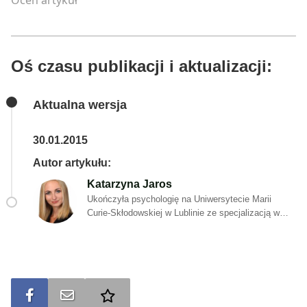
Oceń artykuł
Oś czasu publikacji i aktualizacji:
Aktualna wersja
30.01.2015
Autor artykułu:
Katarzyna Jaros
Ukończyła psychologię na Uniwersytecie Marii
Curie-Skłodowskiej w Lublinie ze specjalizacją w
psychologii klinicznej, a także podyplomowe studia
„Psychologia kryzysu i interwencji kryzysowej” w
Szkole Wyższej Psychologii Społecznej w
Warszawie. Studiowała dietetykę w Wyższej Szkole
Nauk Społecznych w Lublinie. Obecnie pracuje jako
psycholog w SZOH Hospicjum Dobrego
Udostępnij na FB
Wyślij na e-mail
Dodaj do ulubionych