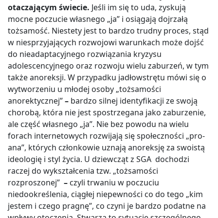
otaczającym świecie.
Jeśli im się to uda, zyskują
mocne poczucie własnego „ja” i osiągają dojrzałą
tożsamość. Niestety jest to bardzo trudny proces, stąd
w niesprzyjających rozwojowi warunkach może dojść
do nieadaptacyjnego rozwiązania kryzysu
adolescencyjnego oraz rozwoju wielu zaburzeń, w tym
także anoreksji. W przypadku jadłowstrętu mówi się o
wytworzeniu u młodej osoby „tożsamości
anorektycznej”
–
bardzo silnej identyfikacji ze swoją
chorobą, która nie jest spostrzegana jako zaburzenie,
ale część własnego „ja”. Nie bez powodu na wielu
forach internetowych rozwijają się społeczności „pro-
ana”, których członkowie uznają anoreksję za swoistą
ideologię i styl życia. U dziewcząt z SGA dochodzi
raczej do wykształcenia tzw. „tożsamości
rozproszonej”
–
czyli trwaniu w poczuciu
niedookreślenia, ciągłej niepewności co do tego „kim
jestem i czego pragnę”, co czyni je bardzo podatne na
wpływy otoczenia. Stwarza to sytuację szczególnego