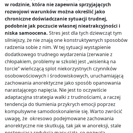
w rodzinie, która nie zapewnia sprzyjających
rozwojowi warunków można określić jako
chroniczne doświadczanie sytuacji trudnej,
podobnie jak poczucie własnej nieatrakcyjności i
niska samoocena.
Stres jest dla tych dziewcząt tym
silniejszy, że nie znają one konstruktywnych sposobów
radzenia sobie z nim. W tej sytuacji wystąpienie
dodatkowego trudnego wydarzenia (zerwanie z
chłopakiem, problemy w szkole) jest „wisienką na
torcie” wieńczącą splot niekorzystnych czynników
osobowościowych i środowiskowych, uruchamiającą
zachowania anorektyczne jako sposób opanowania
narastającego napięcia. Nie jest to oczywiście
adaptacyjna strategia walki z trudnościami, a raczej
tendencja do tłumienia przykrych emocji poprzez
kompulsywne samodoskonalenie się. Warto zwrócić
uwagę, że okresowo podejmowane zachowania
anorektyczne nie skutkują, tak jak w anoreksji, stale
postępującą redukcją masy ciała, co pozwala