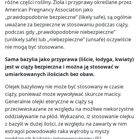
różne części rośliny. Zioła i przyprawy określane przez
American Pregnancy Association jako
„prawdopodobnie bezpieczne” (likely safe), są ogólnie
uważane za bezpieczne w stosowaniu podczas ciąży,
podczas gdy „prawdopodobnie niebezpieczne”
(unlikely safe) lub „niebezpieczne” (unsafe) oczywiście
nie mogą być stosowane.
Sama bazylia jako przyprawa (liście, łodyga, kwiaty)
jest w ciąży bezpieczna i można ją stosować w
umiarkowanych ilościach bez obaw.
Olejek bazyliowy nie może być stosowany w czasie
ciąży, ponieważ może wywoływać skurcze macicy.
Generalnie olejki eteryczne w ciąży są
przeciwwskazane ze względu na możliwe niekorzystne
oddziaływanie na płód. Wykazano, iż stosowanie olejku
z bazylii w dużej ilości, ze względu na zawarty w nim
estragol powodowało raka wątroby u myszy
poddanych badaniu interwencyjnemu [5].