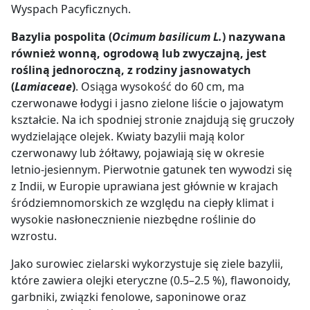
Wyspach Pacyficznych.
Bazylia pospolita (
Ocimum basilicum L.
) nazywana
również wonną, ogrodową lub zwyczajną, jest
rośliną jednoroczną, z rodziny jasnowatych
(
Lamiaceae
)
. Osiąga wysokość do 60 cm, ma
czerwonawe łodygi i jasno zielone liście o jajowatym
kształcie. Na ich spodniej stronie znajdują się gruczoły
wydzielające olejek. Kwiaty bazylii mają kolor
czerwonawy lub żółtawy, pojawiają się w okresie
letnio-jesiennym. Pierwotnie gatunek ten wywodzi się
z Indii,
w Europie uprawiana jest głównie w krajach
śródziemnomorskich ze względu na ciepły klimat i
wysokie nasłonecznienie niezbędne roślinie do
wzrostu.
Jako surowiec zielarski wykorzystuje się ziele bazylii,
które zawiera olejki eteryczne (0.5
–
2.5 %), flawonoidy,
garbniki,
związki fenolowe, saponinowe oraz