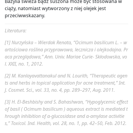
Bazylia świeża bądź suszona może być stosowana w
ciąży, natomiast wytworzony z niej olejek jest
przeciwwskazany.
Literatura:
[1]
Nurzyńska – Wierdak Renata, “Ocimum basilicum L. – w
artościowa roślina przyprawowa, lecznicza i olejkodajna. Pr
aca przeglądowa,”
Ann. Univ. Mariae Curie- Skłodowska
, vo
l. XXII, no. 1, 2012.
[2]
M. Kanlayavattanakul and N. Lourith, “Therapeutic agen
ts and herbs in topical application for acne treatment,”
Int.
J. Cosmet. Sci.
, vol. 33, no. 4, pp. 289–297, Aug. 2011.
[3]
H. El-Beshbishy and S. Bahashwan, “Hypoglycemic effect
of basil (
Ocimum basilicum
) aqueous extract is mediated t
hrough inhibition of α-glucosidase and α-amylase activitie
s,”
Toxicol. Ind. Health
, vol. 28, no. 1, pp. 42–50, Feb. 2012.