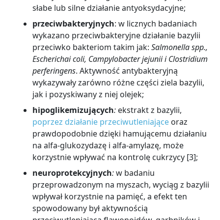
słabe lub silne działanie antyoksydacyjne;
przeciwbakteryjnych
: w licznych badaniach
wykazano przeciwbakteryjne działanie bazylii
przeciwko bakteriom takim jak:
Salmonella spp.,
Escherichai coli, Campylobacter jejunii i Clostridium
perferingens
. Aktywność antybakteryjną
wykazywały zarówno różne części ziela bazylii,
jak i pozyskiwany z niej olejek;
hipoglikemizujących
:
ekstrakt z bazylii,
poprzez działanie przeciwutleniające
oraz
prawdopodobnie dzięki hamującemu działaniu
na alfa-glukozydazę i alfa-amylazę, może
korzystnie wpływać na kontrolę cukrzycy [3];
neuroprotekcyjnych
:
w badaniu
przeprowadzonym na myszach, wyciąg z bazylii
wpływał korzystnie na pamięć, a efekt ten
spowodowany był aktywnością
przeciwutleniającą flawonoidów, garbników i