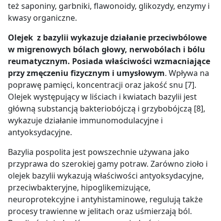
też saponiny, garbniki, flawonoidy, glikozydy, enzymy i
kwasy organiczne.
Olejek z bazylii wykazuje działanie przeciwbólowe
w migrenowych bólach głowy, nerwobólach i bólu
reumatycznym. Posiada właściwości wzmacniające
przy zmęczeniu fizycznym i umysłowym
. Wpływa na
poprawę pamięci, koncentracji oraz jakość snu [7].
Olejek występujący w liściach i kwiatach bazylii jest
główną substancją bakteriobójczą i grzybobójczą [8],
wykazuje działanie immunomodulacyjne i
antyoksydacyjne.
Bazylia pospolita jest powszechnie używana jako
przyprawa do szerokiej gamy potraw. Zarówno zioło i
olejek bazylii wykazują właściwości antyoksydacyjne,
przeciwbakteryjne, hipoglikemizujące,
neuroprotekcyjne i antyhistaminowe, regulują także
procesy trawienne w jelitach oraz uśmierzają ból.