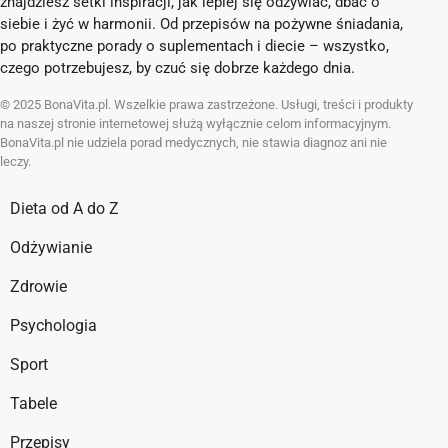
znajdziesz setki inspiracji, jak lepiej się odżywiać, dbać o
siebie i żyć w harmonii. Od przepisów na pożywne śniadania,
po praktyczne porady o suplementach i diecie – wszystko,
czego potrzebujesz, by czuć się dobrze każdego dnia.
© 2025 BonaVita.pl. Wszelkie prawa zastrzeżone. Usługi, treści i produkty
na naszej stronie internetowej służą wyłącznie celom informacyjnym.
BonaVita.pl nie udziela porad medycznych, nie stawia diagnoz ani nie
leczy.
Dieta od A do Z
Odżywianie
Zdrowie
Psychologia
Sport
Tabele
Przepisy