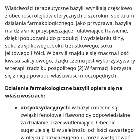
Właściwości terapeutyczne bazylii wynikają częściowo
z obecności olejków eterycznych o szerokim spektrum
działania farmakologicznego. Jako przyprawa, bazylia
ma działanie przyspieszające i ułatwiające trawienie,
dzięki pobudzaniu do produkcji i wydzielaniu śliny,
soku żołądkowego, soku trzustkowego, soku
jelitowego i żółci. W bazylii znajduje się znaczna ilość
kwasu salicylowego, dzięki czemu jest wykorzystywany
w terapii trądziku pospolitego [2].W farmacji korzysta
się z niej z powodu właściwości moczopędnych.
Działanie farmakologiczne bazylii opiera się na
właściwościach:
antyoksydacyjnych:
w bazylii obecne są
związki fenolowe i flawonoidy odpowiedzialne
za działanie przeciwutleniające. Obecnie
sugeruje się, iż w zależności od ilości zawartego
w olejku z bazylii eugenolu, może występować