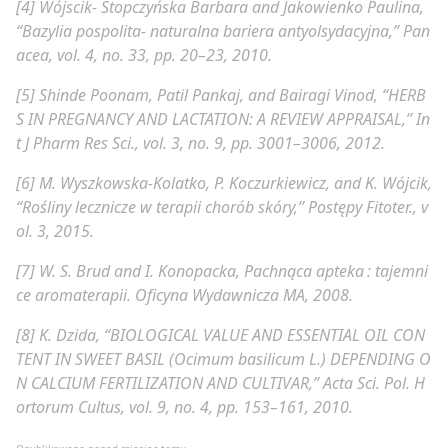
[4]
Wójscik- Stopczyńska Barbara and Jakowienko Paulina,
“Bazylia pospolita- naturalna bariera antyolsydacyjna,”
Pan
acea
, vol. 4, no. 33, pp. 20–23, 2010.
[5]
Shinde Poonam, Patil Pankaj, and Bairagi Vinod, “HERB
S IN PREGNANCY AND LACTATION: A REVIEW APPRAISAL,”
In
t J Pharm Res Sci.
, vol. 3, no. 9, pp. 3001–3006, 2012.
[6]
M. Wyszkowska-Kolatko, P. Koczurkiewicz, and K. Wójcik,
“Rośliny lecznicze w terapii chorób skóry,”
Postępy Fitoter.
, v
ol. 3, 2015.
[7]
W. S. Brud and I. Konopacka,
Pachnąca apteka : tajemni
ce aromaterapii
. Oficyna Wydawnicza MA, 2008.
[8]
K. Dzida, “BIOLOGICAL VALUE AND ESSENTIAL OIL CON
TENT IN SWEET BASIL (Ocimum basilicum L.) DEPENDING O
N CALCIUM FERTILIZATION AND CULTIVAR,”
Acta Sci. Pol. H
ortorum Cultus
, vol. 9, no. 4, pp. 153–161, 2010.