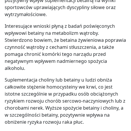
pozytywny wpływ suplementacji betainą na wyniki
sportowców uprawiających dyscypliny siłowe oraz
wytrzymałościowe.
Interesujące wnioski płyną z badań poświęconych
wpływowi betainy na metabolizm wątroby.
Stwierdzono bowiem, że betaina żywieniowa poprawia
czynność wątroby z cechami stłuszczenia, a także
pomaga chronić komórki tego narządu przed
negatywnym wpływem nadmiernego spożycia
alkoholu.
Suplementacja choliny lub betainy u ludzi obniża
całkowite stężenie homocysteiny we krwi, co jest
istotne szczególnie w przypadku osób obciążonych
ryzykiem rozwoju chorób sercowo-naczyniowych lub z
chorobami nerek. Wyższe spożycie betainy i choliny, a
w szczególności betainy, pozytywnie wpływa na
obniżenie ryzyka rozwoju raka płuc.