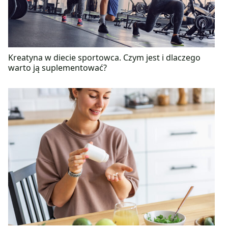
Kreatyna w diecie sportowca. Czym jest i dlaczego
warto ją suplementować?