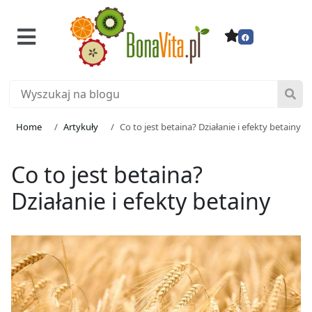
Home
Artykuły
Co to jest betaina? Działanie i efekty betainy
Co to jest betaina?
Działanie i efekty betainy