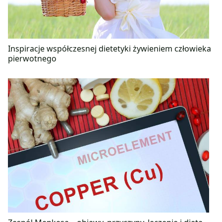
Inspiracje współczesnej dietetyki żywieniem człowieka
pierwotnego