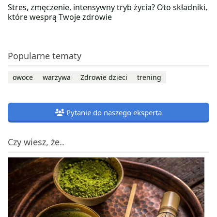
Stres, zmęczenie, intensywny tryb życia? Oto składniki,
które wesprą Twoje zdrowie
Popularne tematy
owoce
warzywa
Zdrowie dzieci
trening
Pytanie do naszego eksperta
Czy wiesz, że..