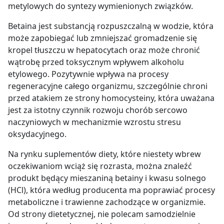
metylowych do syntezy wymienionych związków.
Betaina jest substancją rozpuszczalną w wodzie, która
może zapobiegać lub zmniejszać gromadzenie się
kropel tłuszczu w hepatocytach oraz może chronić
wątrobę przed toksycznym wpływem alkoholu
etylowego. Pozytywnie wpływa na procesy
regeneracyjne całego organizmu, szczególnie chroni
przed atakiem ze strony homocysteiny, która uważana
jest za istotny czynnik rozwoju chorób sercowo
naczyniowych w mechanizmie wzrostu stresu
oksydacyjnego.
Na rynku suplementów diety, które niestety wbrew
oczekiwaniom wciąż się rozrasta, można znaleźć
produkt będący mieszaniną betainy i kwasu solnego
(HCl), która według producenta ma poprawiać procesy
metaboliczne i trawienne zachodzące w organizmie.
Od strony dietetycznej, nie polecam samodzielnie