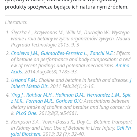
produkty spożywcze będące ich naturalnym źródłem.
Literatura:
Ślęczka A., Krzywonos M., Wilk M., Durbajło W.: Występo
wanie i rola betainy w życiu organizmów żywych. Nauka
Przyroda Technologie 2015, 9, 3
Cholewa J.M
.,
Guimarães-Ferreira L
.,
Zanchi N.E
.: Effects
of betaine on performance and body composition: a revi
ew of recent findings and potential mechanisms.
Amino
Acids.
2014 Aug;46(8):1785-93.
Ueland P.M
.: Choline and betaine in health and disease.
J
Inherit Metab Dis.
2011 Feb;34(1):3-15.
Ying J
.,
Rahbar M.H
.,
Hallman D.M
.,
Hernandez L.M
.,
Spit
z M.R
.,
Forman M.R
.,
Gorlova O.Y
.: Associations between
dietary intake of choline and betaine and lung cancer ris
k.
PLoS One.
2013;8(2):e54561.
Kempson S.A., Vovor-Dassu K., Day C.: Betaine Transport
in Kidney and Liver: Use of Betaine in Liver Injury.
Cell Ph
ysiol Biochem.
2013; 32 (7): 32-40.