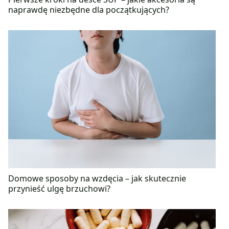
naprawdę niezbędne dla początkujących?
Domowe sposoby na wzdęcia – jak skutecznie
przynieść ulgę brzuchowi?