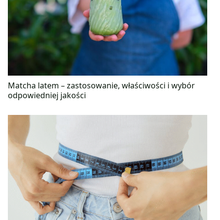
Matcha latem – zastosowanie, właściwości i wybór
odpowiedniej jakości