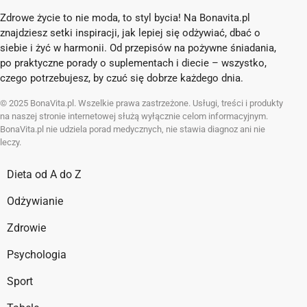
Zdrowe życie to nie moda, to styl bycia! Na Bonavita.pl
znajdziesz setki inspiracji, jak lepiej się odżywiać, dbać o
siebie i żyć w harmonii. Od przepisów na pożywne śniadania,
po praktyczne porady o suplementach i diecie – wszystko,
czego potrzebujesz, by czuć się dobrze każdego dnia.
© 2025 BonaVita.pl. Wszelkie prawa zastrzeżone. Usługi, treści i produkty
na naszej stronie internetowej służą wyłącznie celom informacyjnym.
BonaVita.pl nie udziela porad medycznych, nie stawia diagnoz ani nie
leczy.
Dieta od A do Z
Odżywianie
Zdrowie
Psychologia
Sport