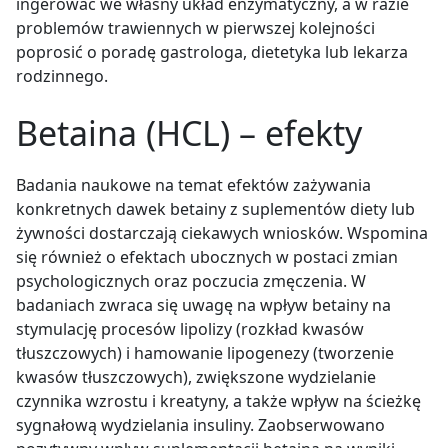
ingerować we własny układ enzymatyczny, a w razie
problemów trawiennych w pierwszej kolejności
poprosić o poradę gastrologa, dietetyka lub lekarza
rodzinnego.
Betaina (HCL) – efekty
Badania naukowe na temat efektów zażywania
konkretnych dawek betainy z suplementów diety lub
żywności dostarczają ciekawych wniosków. Wspomina
się również o efektach ubocznych w postaci zmian
psychologicznych oraz poczucia zmęczenia. W
badaniach zwraca się uwagę na wpływ betainy na
stymulację procesów lipolizy (rozkład kwasów
tłuszczowych) i hamowanie lipogenezy (tworzenie
kwasów tłuszczowych), zwiększone wydzielanie
czynnika wzrostu i kreatyny, a także wpływ na ścieżkę
sygnałową wydzielania insuliny. Zaobserwowano